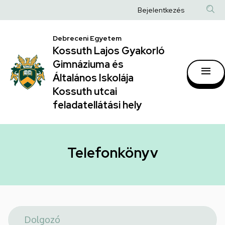
Telefonkönyv
Ugrás
Anonim
Bejelentkezés
a
|
Felhasználói
tartalomra
Kossuth
Debreceni Egyetem
fiók
Kossuth Lajos Gyakorló
Lajos
menüje
Gimnáziuma és
Gyakorló
Általános Iskolája
Gimnáziuma
Kossuth utcai
feladatellátási hely
és
Általános
Iskolája
Telefonkönyv
Kossuth
utcai
feladatellátási
hely