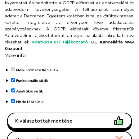
folyamatait és beépítette a GDPR előírásait az adatkezelési és
adatvédelmi tevékenységébe. A felhasználók személyes
adatait a Debreceni Egyetem korábban is teljes körültekintéssel
Szervezeti telefonkönyv
kezelte, megfelelve az érvényben lévő adatkezelési
szabályozásoknak. A GDPR előírásait követve frissítettük
Adatvédelmi Tájékoztatónkat, amelyet az alábbi linkre kattintva
olvashat el:
Adatkezelési tájékoztató.
DE Kancellária WAV
UD telefonkönyv
Központ
More info
Nélkülözhetetlen sütik
Funkcionális sütik
Analitikai sütik
Adatvédelem
Adatvédelem
Hirdetési sütik
Régi oldal
Kiválasztottak mentése
Technikai információk