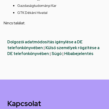
Gazdaságtudományi Kar
GTK Dékáni Hivatal
Nincs találat.
Dolgozói adatmódosítás igénylése a DE
telefonkönyvében
|
Külső személyek rögzítése a
DE telefonkönyvében
|
Súgó
|
Hibabejelentés
Kapcsolat