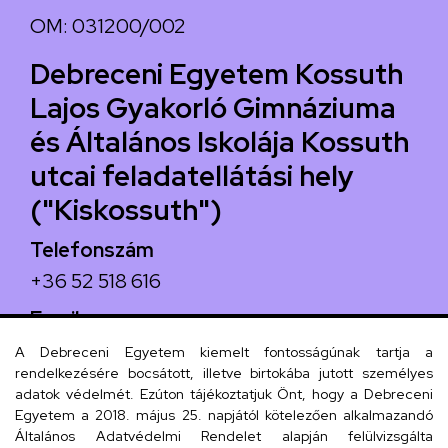
OM: 031200/002
Debreceni Egyetem Kossuth
Lajos Gyakorló Gimnáziuma
és Általános Iskolája Kossuth
utcai feladatellátási hely
("Kiskossuth")
Telefonszám
+36 52 518 616
Email
iskola@kossuth-alt.unideb.hu
A Debreceni Egyetem kiemelt fontosságúnak tartja a
rendelkezésére bocsátott, illetve birtokába jutott személyes
Cím
adatok védelmét. Ezúton tájékoztatjuk Önt, hogy a Debreceni
Egyetem a 2018. május 25. napjától kötelezően alkalmazandó
4024 Debrecen, Kossuth utca 33.
Általános Adatvédelmi Rendelet alapján felülvizsgálta