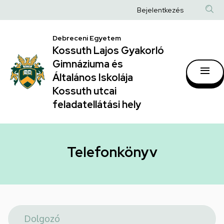
Telefonkönyv
Ugrás
Anonim
Bejelentkezés
a
|
Felhasználói
tartalomra
Kossuth
Debreceni Egyetem
fiók
Kossuth Lajos Gyakorló
Lajos
menüje
Gimnáziuma és
Gyakorló
Általános Iskolája
Gimnáziuma
Kossuth utcai
feladatellátási hely
és
Általános
Iskolája
Telefonkönyv
Kossuth
utcai
feladatellátási
hely