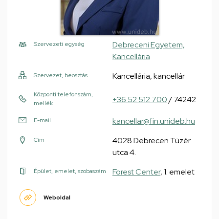
Debreceni Egyetem,
Szervezeti egység
Kancellária
Kancellária, kancellár
Szervezet, beosztás
Központi telefonszám,
+36 52 512 700
/ 74242
mellék
kancellar@fin.unideb.hu
E-mail
4028 Debrecen Tüzér
Cím
utca 4.
Forest Center
, 1. emelet
Épület, emelet, szobaszám
Weboldal