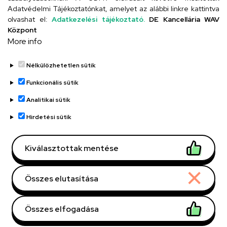
Adatvédelmi Tájékoztatónkat, amelyet az alábbi linkre kattintva
olvashat el:
Adatkezelési tájékoztató.
DE Kancellária WAV
UD telefonkönyv
Központ
More info
Nélkülözhetetlen sütik
Funkcionális sütik
Analitikai sütik
Adatvédelem
Adatvédelem
Hirdetési sütik
Régi oldal
Kiválasztottak mentése
Technikai információk
Összes elutasítása
Copyright © 2026 Unideb
Összes elfogadása