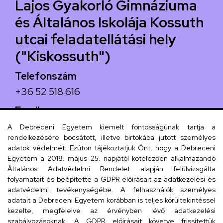
Lajos Gyakorló Gimnáziuma
és Általános Iskolája Kossuth
utcai feladatellátási hely
("Kiskossuth")
Telefonszám
+36 52 518 616
Email
iskola@kossuth-alt.unideb.hu
A Debreceni Egyetem kiemelt fontosságúnak tartja a
rendelkezésére bocsátott, illetve birtokába jutott személyes
Cím
adatok védelmét. Ezúton tájékoztatjuk Önt, hogy a Debreceni
Egyetem a 2018. május 25. napjától kötelezően alkalmazandó
4024 Debrecen, Kossuth utca 33.
Általános Adatvédelmi Rendelet alapján felülvizsgálta
folyamatait és beépítette a GDPR előírásait az adatkezelési és
adatvédelmi tevékenységébe. A felhasználók személyes
adatait a Debreceni Egyetem korábban is teljes körültekintéssel
Szervezeti telefonkönyv
kezelte, megfelelve az érvényben lévő adatkezelési
szabályozásoknak. A GDPR előírásait követve frissítettük