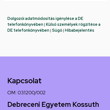
Dolgozói adatmódosítás igénylése a DE
telefonkönyvében
|
Külső személyek rögzítése a
DE telefonkönyvében
|
Súgó
|
Hibabejelentés
Kapcsolat
OM: 031200/002
Debreceni Egyetem Kossuth