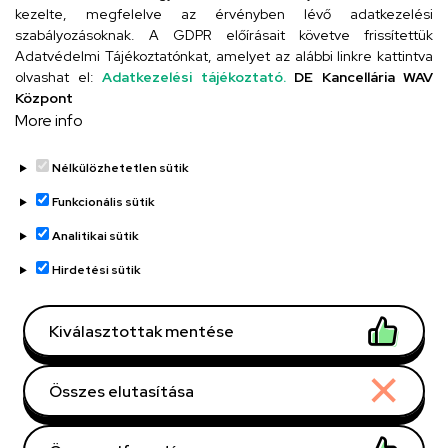
Szervezeti telefonkönyv
kezelte, megfelelve az érvényben lévő adatkezelési
szabályozásoknak. A GDPR előírásait követve frissítettük
Adatvédelmi Tájékoztatónkat, amelyet az alábbi linkre kattintva
olvashat el:
Adatkezelési tájékoztató.
DE Kancellária WAV
UD telefonkönyv
Központ
More info
Nélkülözhetetlen sütik
Funkcionális sütik
Analitikai sütik
Adatvédelem
Adatvédelem
Hirdetési sütik
Régi oldal
Kiválasztottak mentése
Technikai információk
Összes elutasítása
Copyright © 2026 Unideb