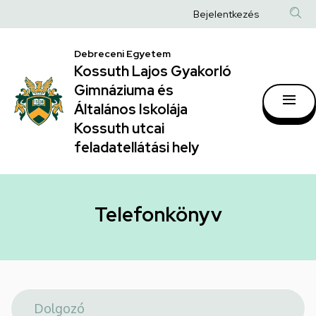
Telefonkönyv
Ugrás
Anonim
Bejelentkezés
a
|
Felhasználói
tartalomra
Kossuth
Debreceni Egyetem
fiók
Kossuth Lajos Gyakorló
Lajos
menüje
Gimnáziuma és
Gyakorló
Általános Iskolája
Gimnáziuma
Kossuth utcai
feladatellátási hely
és
Általános
Iskolája
Telefonkönyv
Kossuth
utcai
feladatellátási
hely