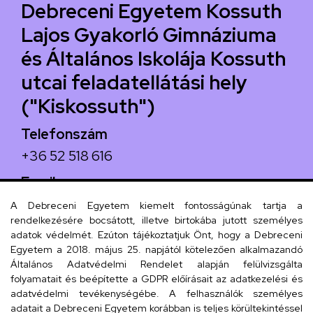
Debreceni Egyetem Kossuth
Lajos Gyakorló Gimnáziuma
és Általános Iskolája Kossuth
utcai feladatellátási hely
("Kiskossuth")
Telefonszám
+36 52 518 616
Email
iskola@kossuth-alt.unideb.hu
A Debreceni Egyetem kiemelt fontosságúnak tartja a
rendelkezésére bocsátott, illetve birtokába jutott személyes
Cím
adatok védelmét. Ezúton tájékoztatjuk Önt, hogy a Debreceni
Egyetem a 2018. május 25. napjától kötelezően alkalmazandó
4024 Debrecen, Kossuth utca 33.
Általános Adatvédelmi Rendelet alapján felülvizsgálta
folyamatait és beépítette a GDPR előírásait az adatkezelési és
adatvédelmi tevékenységébe. A felhasználók személyes
adatait a Debreceni Egyetem korábban is teljes körültekintéssel