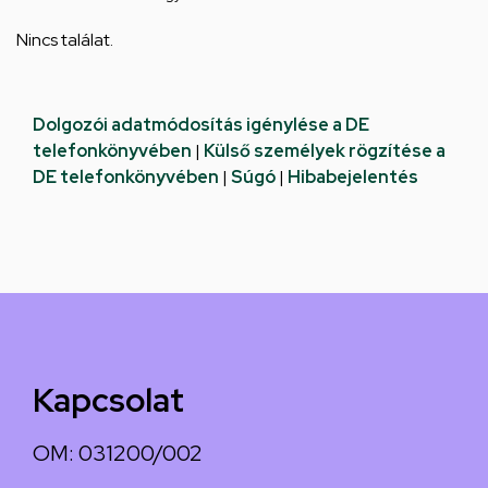
Nincs találat.
Dolgozói adatmódosítás igénylése a DE
telefonkönyvében
|
Külső személyek rögzítése a
DE telefonkönyvében
|
Súgó
|
Hibabejelentés
Kapcsolat
OM: 031200/002