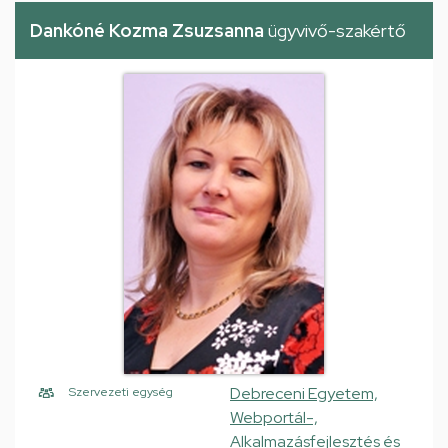
Dankóné Kozma Zsuzsanna
ügyvivő-szakértő
Debreceni Egyetem,
Szervezeti egység
Webportál-,
Alkalmazásfejlesztés és