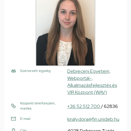
Debreceni Egyetem,
Szervezeti egység
Webportál-,
Alkalmazásfejlesztés és
VIR Központ (WAV)
Központi telefonszám,
+36 52 512 700
/ 62836
mellék
kiraly.dora@fin.unideb.hu
E-mail
4028 Debrecen Tüzér
Cím