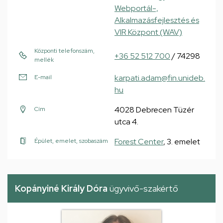
Webportál-,
Alkalmazásfejlesztés és
VIR Központ (WAV)
Központi telefonszám,
+36 52 512 700
/ 74298
mellék
karpati.adam@fin.unideb.
E-mail
hu
4028 Debrecen Tüzér
Cím
utca 4.
Forest Center
, 3. emelet
Épület, emelet, szobaszám
Kopányiné Király Dóra
ügyvivő-szakértő