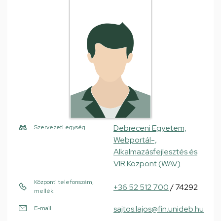
Debreceni Egyetem,
Szervezeti egység
Webportál-,
Alkalmazásfejlesztés és
VIR Központ (WAV)
Központi telefonszám,
+36 52 512 700
/ 74292
mellék
sajtos.lajos@fin.unideb.hu
E-mail