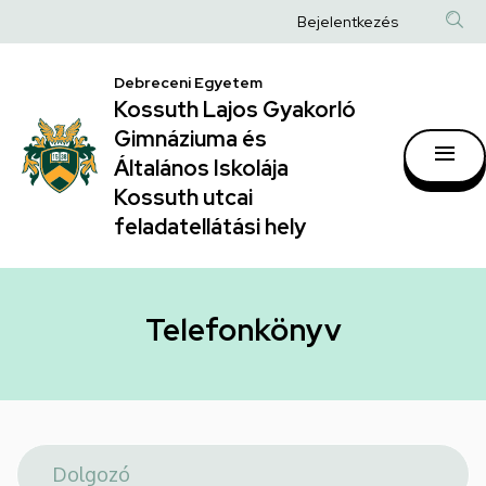
Telefonkönyv
Ugrás
Anonim
Bejelentkezés
a
|
Felhasználói
tartalomra
Kossuth
Debreceni Egyetem
fiók
Kossuth Lajos Gyakorló
Lajos
menüje
Gimnáziuma és
Gyakorló
Általános Iskolája
Gimnáziuma
Kossuth utcai
feladatellátási hely
és
Általános
Iskolája
Telefonkönyv
Kossuth
utcai
feladatellátási
hely