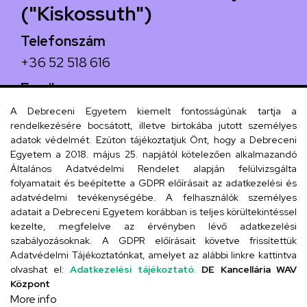
("Kiskossuth")
Telefonszám
+36 52 518 616
Email
iskola@kossuth-alt.unideb.hu
A Debreceni Egyetem kiemelt fontosságúnak tartja a
rendelkezésére bocsátott, illetve birtokába jutott személyes
Cím
adatok védelmét. Ezúton tájékoztatjuk Önt, hogy a Debreceni
Egyetem a 2018. május 25. napjától kötelezően alkalmazandó
4024 Debrecen, Kossuth utca 33.
Általános Adatvédelmi Rendelet alapján felülvizsgálta
folyamatait és beépítette a GDPR előírásait az adatkezelési és
adatvédelmi tevékenységébe. A felhasználók személyes
adatait a Debreceni Egyetem korábban is teljes körültekintéssel
Szervezeti telefonkönyv
kezelte, megfelelve az érvényben lévő adatkezelési
szabályozásoknak. A GDPR előírásait követve frissítettük
Adatvédelmi Tájékoztatónkat, amelyet az alábbi linkre kattintva
olvashat el:
Adatkezelési tájékoztató.
DE Kancellária WAV
UD telefonkönyv
Központ
More info