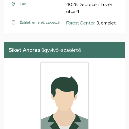
4028 Debrecen Tüzér
Cím
utca 4.
Forest Center
, 3. emelet
Épület, emelet, szobaszám
Siket András
ügyvivő-szakértő