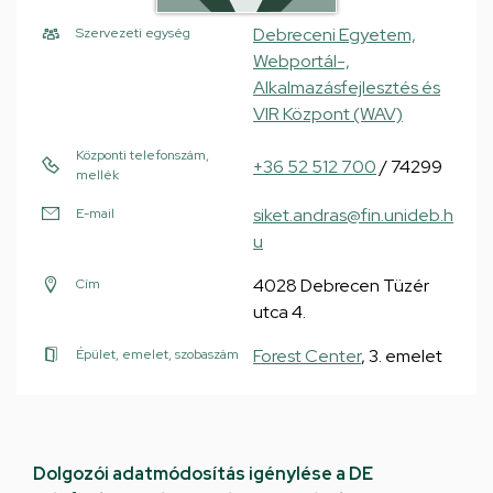
Debreceni Egyetem,
Szervezeti egység
Webportál-,
Alkalmazásfejlesztés és
VIR Központ (WAV)
Központi telefonszám,
+36 52 512 700
/ 74299
mellék
siket.andras@fin.unideb.h
E-mail
u
4028 Debrecen Tüzér
Cím
utca 4.
Forest Center
, 3. emelet
Épület, emelet, szobaszám
Dolgozói adatmódosítás igénylése a DE