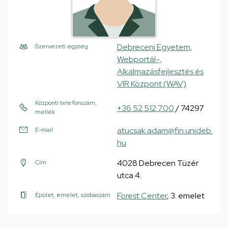
Debreceni Egyetem,
Szervezeti egység
Webportál-,
Alkalmazásfejlesztés és
VIR Központ (WAV)
Központi telefonszám,
+36 52 512 700
/ 74297
mellék
atucsak.adam@fin.unideb.
E-mail
hu
4028 Debrecen Tüzér
Cím
utca 4.
Forest Center
, 3. emelet
Épület, emelet, szobaszám