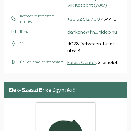
VIR Központ (WAV)
Központi telefonszám,
+36 52 512 700
/ 74415
mellék
dankone@fin.unideb.hu
E-mail
4028 Debrecen Tüzér
Cím
utca 4.
Forest Center
, 3. emelet
Épület, emelet, szobaszám
Elek-Szászi Erika
ügyintéző