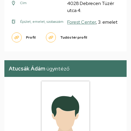
4028 Debrecen Tüzér
Cím
utca 4.
Forest Center
, 3. emelet
Épület, emelet, szobaszám
Profil
Tudóstér profil
Atucsák Ádám
ügyintéző