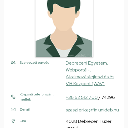
Debreceni Egyetem,
Szervezeti egység
Webportál-,
Alkalmazásfejlesztés és
VIR Központ (WAV)
Központi telefonszám,
+36 52 512 700
/ 74296
mellék
szaszi.erika@fin.unideb.hu
E-mail
4028 Debrecen Tüzér
Cím