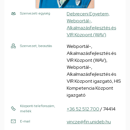
Debreceni Egyetem,
Szervezeti egység
Webportál-,
Alkalmazásfejlesztés és
VIR Központ (WAV)
Webportál-,
Szervezet, beosztás
Alkalmazásfejlesztés és
VIR Központ (WAV),
Webportál-,
Alkalmazásfejlesztés és
VIR Központ igazgató, HIS
Kompetencia Központ
igazgató
Központi telefonszám,
+36 52 512 700
/ 74414
mellék
vincze@fin.unideb.hu
E-mail