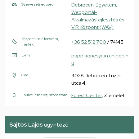
Debreceni Egyetem,
Szervezeti egység
Webportál-,
Alkalmazásfejlesztés és
VIR Központ (WAV)
Központi telefonszám,
+36 52 512 700
/ 74145
mellék
papp.agnes@fin.unideb.h
E-mail
u
4028 Debrecen Tüzér
Cím
utca 4.
Forest Center
, 3. emelet
Épület, emelet, szobaszám
Sajtos Lajos
ügyintéző