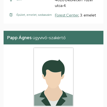
utca 4.
Forest Center
, 3. emelet
Épület, emelet, szobaszám
Papp Ágnes
ügyvivő-szakértő