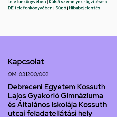
telefonkönyvében
|
Külső személyek rögzítése a
DE telefonkönyvében
|
Súgó
|
Hibabejelentés
Kapcsolat
OM: 031200/002
Debreceni Egyetem Kossuth
Lajos Gyakorló Gimnáziuma
és Általános Iskolája Kossuth
utcai feladatellátási hely