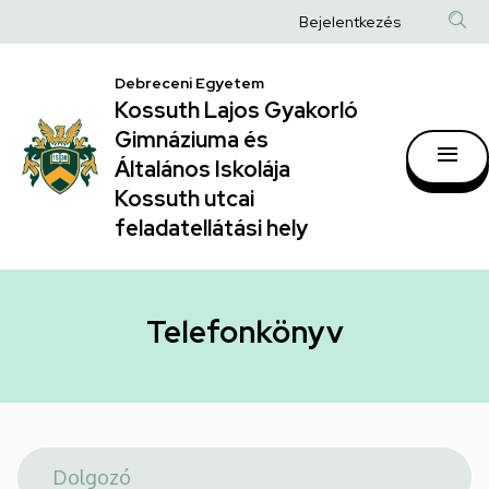
Telefonkönyv
Ugrás
Anonim
Bejelentkezés
a
|
Felhasználói
tartalomra
Kossuth
Debreceni Egyetem
fiók
Kossuth Lajos Gyakorló
Lajos
menüje
Gimnáziuma és
Gyakorló
Általános Iskolája
Gimnáziuma
Kossuth utcai
feladatellátási hely
és
Általános
Iskolája
Telefonkönyv
Kossuth
utcai
feladatellátási
hely