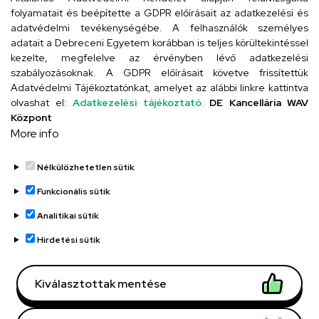
folyamatait és beépítette a GDPR előírásait az adatkezelési és
adatvédelmi tevékenységébe. A felhasználók személyes
adatait a Debreceni Egyetem korábban is teljes körültekintéssel
Szervezeti telefonkönyv
kezelte, megfelelve az érvényben lévő adatkezelési
szabályozásoknak. A GDPR előírásait követve frissítettük
Adatvédelmi Tájékoztatónkat, amelyet az alábbi linkre kattintva
olvashat el:
Adatkezelési tájékoztató.
DE Kancellária WAV
UD telefonkönyv
Központ
More info
Nélkülözhetetlen sütik
Funkcionális sütik
Analitikai sütik
Adatvédelem
Adatvédelem
Hirdetési sütik
Régi oldal
Kiválasztottak mentése
Technikai információk