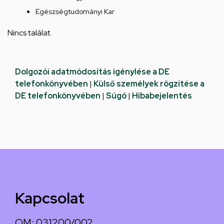
Egészségtudományi Kar
Nincs találat.
Dolgozói adatmódosítás igénylése a DE
telefonkönyvében
|
Külső személyek rögzítése a
DE telefonkönyvében
|
Súgó
|
Hibabejelentés
Kapcsolat
OM: 031200/002