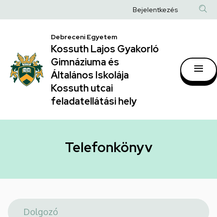
Telefonkönyv
Ugrás
Anonim
Bejelentkezés
a
|
Felhasználói
tartalomra
Kossuth
Debreceni Egyetem
fiók
Kossuth Lajos Gyakorló
Lajos
menüje
Gimnáziuma és
Gyakorló
Általános Iskolája
Gimnáziuma
Kossuth utcai
feladatellátási hely
és
Általános
Iskolája
Telefonkönyv
Kossuth
utcai
feladatellátási
hely