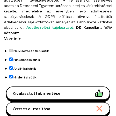
adatvédelmi tevékenységébe. A felhasználók személyes
adatait a Debreceni Egyetem korábban is teljes körültekintéssel
Szervezeti telefonkönyv
kezelte, megfelelve az érvényben lévő adatkezelési
szabályozásoknak. A GDPR előírásait követve frissítettük
Adatvédelmi Tájékoztatónkat, amelyet az alábbi linkre kattintva
olvashat el:
Adatkezelési tájékoztató.
DE Kancellária WAV
UD telefonkönyv
Központ
More info
Nélkülözhetetlen sütik
Funkcionális sütik
Analitikai sütik
Adatvédelem
Adatvédelem
Hirdetési sütik
Régi oldal
Kiválasztottak mentése
Technikai információk
Összes elutasítása
Copyright © 2026 Unideb