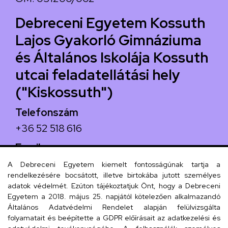
Debreceni Egyetem Kossuth
Lajos Gyakorló Gimnáziuma
és Általános Iskolája Kossuth
utcai feladatellátási hely
("Kiskossuth")
Telefonszám
+36 52 518 616
Email
iskola@kossuth-alt.unideb.hu
A Debreceni Egyetem kiemelt fontosságúnak tartja a
rendelkezésére bocsátott, illetve birtokába jutott személyes
Cím
adatok védelmét. Ezúton tájékoztatjuk Önt, hogy a Debreceni
Egyetem a 2018. május 25. napjától kötelezően alkalmazandó
4024 Debrecen, Kossuth utca 33.
Általános Adatvédelmi Rendelet alapján felülvizsgálta
folyamatait és beépítette a GDPR előírásait az adatkezelési és