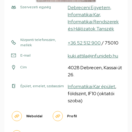
Debreceni Egyetem,
Szervezeti egység
Informatikai Kar,
Informatikai Rendszerek
és Hálózatok Tanszék
Központi telefonszám,
+36 52 512 900
/ 75010
mellék
kuki.attila@inf.unideb.hu
E-mail
4028 Debrecen, Kassai út
Cím
26.
Informatikai Kar épület
,
Épület, emelet, szobaszám
földszint, IF10 (oktatói
szoba)
Weboldal
Profil