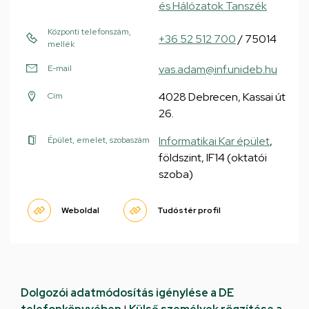
és Hálózatok Tanszék
Központi telefonszám,
+36 52 512 700
/ 75014
mellék
vas.adam@inf.unideb.hu
E-mail
4028 Debrecen, Kassai út
Cím
26.
Informatikai Kar épület
,
Épület, emelet, szobaszám
földszint, IF14 (oktatói
szoba)
Weboldal
Tudóstér profil
Dolgozói adatmódosítás igénylése a DE