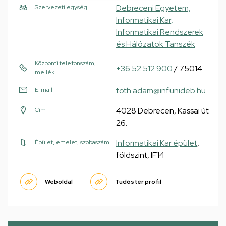
Debreceni Egyetem,
Szervezeti egység
Informatikai Kar,
Informatikai Rendszerek
és Hálózatok Tanszék
Központi telefonszám,
+36 52 512 900
/ 75014
mellék
toth.adam@inf.unideb.hu
E-mail
4028 Debrecen, Kassai út
Cím
26.
Informatikai Kar épület
,
Épület, emelet, szobaszám
földszint, IF14
Weboldal
Tudóstér profil