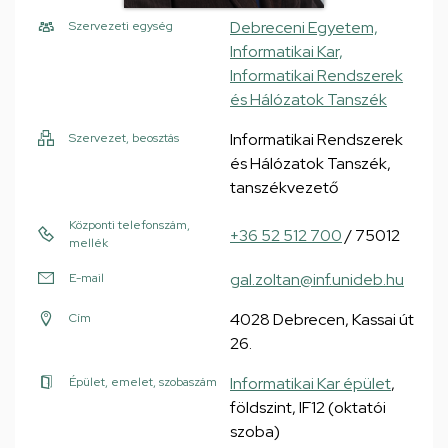
Debreceni Egyetem,
Szervezeti egység
Informatikai Kar,
Informatikai Rendszerek
és Hálózatok Tanszék
Informatikai Rendszerek
Szervezet, beosztás
és Hálózatok Tanszék,
tanszékvezető
Központi telefonszám,
+36 52 512 700
/ 75012
mellék
gal.zoltan@inf.unideb.hu
E-mail
4028 Debrecen, Kassai út
Cím
26.
Informatikai Kar épület
,
Épület, emelet, szobaszám
földszint, IF12 (oktatói
szoba)