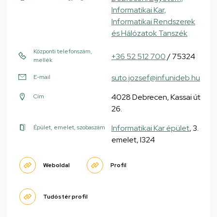
Informatikai Kar,
Informatikai Rendszerek
és Hálózatok Tanszék
Központi telefonszám,
+36 52 512 700
/ 75324
mellék
suto.jozsef@inf.unideb.hu
E-mail
4028 Debrecen, Kassai út
Cím
26.
Informatikai Kar épület
, 3.
Épület, emelet, szobaszám
emelet, I324
Weboldal
Profil
Tudóstér profil