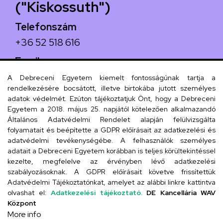
("Kiskossuth")
Telefonszám
+36 52 518 616
Email
iskola@kossuth-alt.unideb.hu
A Debreceni Egyetem kiemelt fontosságúnak tartja a
rendelkezésére bocsátott, illetve birtokába jutott személyes
Cím
adatok védelmét. Ezúton tájékoztatjuk Önt, hogy a Debreceni
Egyetem a 2018. május 25. napjától kötelezően alkalmazandó
4024 Debrecen, Kossuth utca 33.
Általános Adatvédelmi Rendelet alapján felülvizsgálta
folyamatait és beépítette a GDPR előírásait az adatkezelési és
adatvédelmi tevékenységébe. A felhasználók személyes
adatait a Debreceni Egyetem korábban is teljes körültekintéssel
Szervezeti telefonkönyv
kezelte, megfelelve az érvényben lévő adatkezelési
szabályozásoknak. A GDPR előírásait követve frissítettük
Adatvédelmi Tájékoztatónkat, amelyet az alábbi linkre kattintva
olvashat el:
Adatkezelési tájékoztató.
DE Kancellária WAV
UD telefonkönyv
Központ
More info