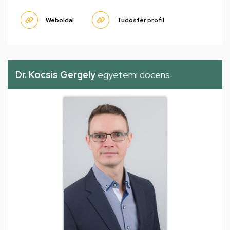
Weboldal
Tudóstér profil
Dr. Kocsis Gergely
egyetemi docens