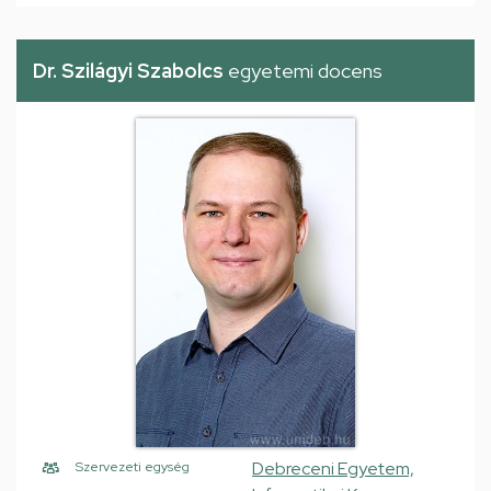
Dr. Szilágyi Szabolcs
egyetemi docens
Debreceni Egyetem,
Szervezeti egység