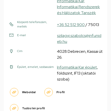
Informatikai Kar,
Informatikai Rendszerek
és Hálózatok Tanszék
Központi telefonszám,
+36 52 512 900
/ 75013
mellék
szilagyi.szabolcs@inf.unid
E-mail
eb.hu
4028 Debrecen, Kassai út
Cím
26.
Informatikai Kar épület
,
Épület, emelet, szobaszám
földszint, IF13 (oktatói
szoba)
Weboldal
Profil
Tudóstér profil