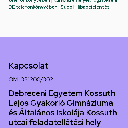
telefonkönyvében
|
Külső személyek rögzítése a
DE telefonkönyvében
|
Súgó
|
Hibabejelentés
Kapcsolat
OM: 031200/002
Debreceni Egyetem Kossuth
Lajos Gyakorló Gimnáziuma
és Általános Iskolája Kossuth
utcai feladatellátási hely