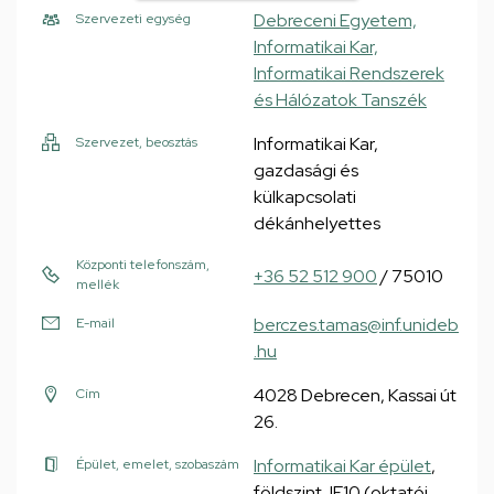
Debreceni Egyetem,
Szervezeti egység
Informatikai Kar,
Informatikai Rendszerek
és Hálózatok Tanszék
Informatikai Kar,
Szervezet, beosztás
gazdasági és
külkapcsolati
dékánhelyettes
Központi telefonszám,
+36 52 512 900
/ 75010
mellék
berczes.tamas@inf.unideb
E-mail
.hu
4028 Debrecen, Kassai út
Cím
26.
Informatikai Kar épület
,
Épület, emelet, szobaszám
földszint, IF10 (oktatói