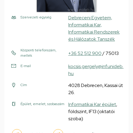
Debreceni Egyetem,
Szervezeti egység
Informatikai Kar,
Informatikai Rendszerek
és Hálózatok Tanszék
Központi telefonszám,
+36 52 512 900
/ 75013
mellék
kocsis.gergely@inf.unideb.
E-mail
hu
4028 Debrecen, Kassai út
Cím
26.
Informatikai Kar épület
,
Épület, emelet, szobaszám
földszint, IF13 (oktatói
szoba)