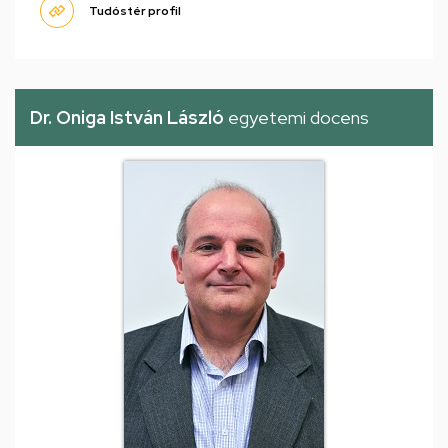
Tudóstér profil
Dr. Oniga István László
egyetemi docens