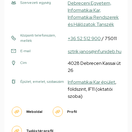
Debreceni Egyetem,
Szervezeti egység
Informatikai Kar,
Informatikai Rendszerek
és Hálózatok Tanszék
Központi telefonszám,
+36 52 512 900
/ 75011
mellék
sztrik.janos@inf.unideb.hu
E-mail
4028 Debrecen Kassai út
Cím
26
Informatikai Kar épület
,
Épület, emelet, szobaszám
földszint, IF11 (oktatói
szoba)
Weboldal
Profil
Tudóstér profil