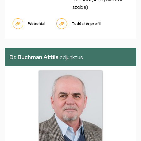
szoba)
Weboldal
Tudóstér profil
Dr. Buchman Attila
adjunktus