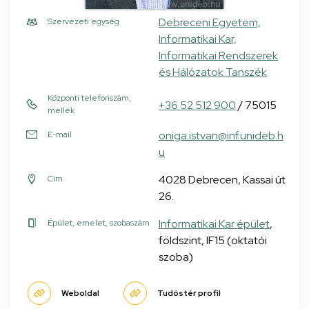
Debreceni Egyetem,
Szervezeti egység
Informatikai Kar,
Informatikai Rendszerek
és Hálózatok Tanszék
Központi telefonszám,
+36 52 512 900
/ 75015
mellék
oniga.istvan@inf.unideb.h
E-mail
u
4028 Debrecen, Kassai út
Cím
26.
Informatikai Kar épület
,
Épület, emelet, szobaszám
földszint, IF15 (oktatói
szoba)
Weboldal
Tudóstér profil