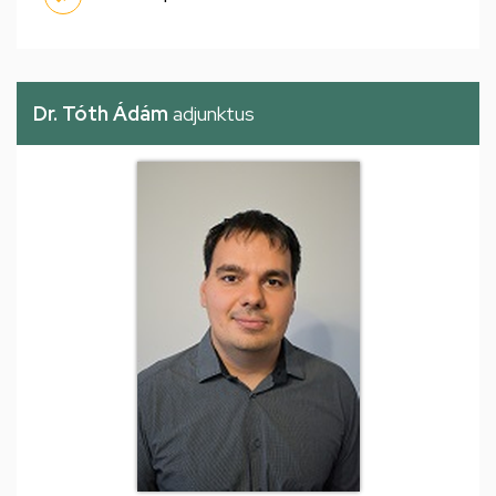
Dr. Tóth Ádám
adjunktus