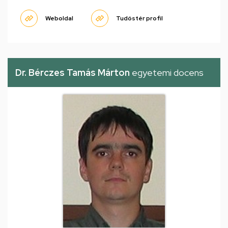
Weboldal
Tudóstér profil
Dr. Bérczes Tamás Márton
egyetemi docens