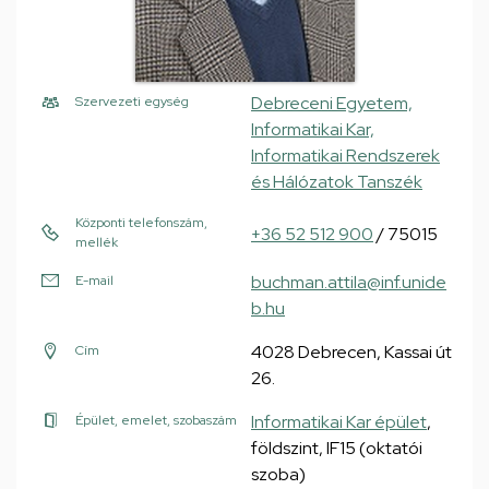
Debreceni Egyetem,
Szervezeti egység
Informatikai Kar,
Informatikai Rendszerek
és Hálózatok Tanszék
Központi telefonszám,
+36 52 512 900
/ 75015
mellék
buchman.attila@inf.unide
E-mail
b.hu
4028 Debrecen, Kassai út
Cím
26.
Informatikai Kar épület
,
Épület, emelet, szobaszám
földszint, IF15 (oktatói
szoba)