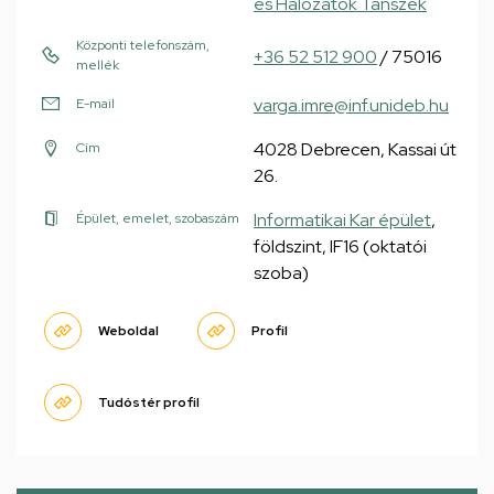
és Hálózatok Tanszék
Központi telefonszám,
+36 52 512 900
/ 75016
mellék
varga.imre@inf.unideb.hu
E-mail
4028 Debrecen, Kassai út
Cím
26.
Informatikai Kar épület
,
Épület, emelet, szobaszám
földszint, IF16 (oktatói
szoba)
Weboldal
Profil
Tudóstér profil