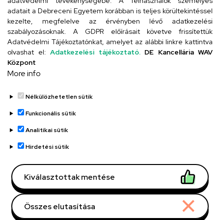
adatvédelmi tevékenységébe. A felhasználók személyes
adatait a Debreceni Egyetem korábban is teljes körültekintéssel
Szervezeti telefonkönyv
kezelte, megfelelve az érvényben lévő adatkezelési
szabályozásoknak. A GDPR előírásait követve frissítettük
Adatvédelmi Tájékoztatónkat, amelyet az alábbi linkre kattintva
olvashat el:
Adatkezelési tájékoztató.
DE Kancellária WAV
UD telefonkönyv
Központ
More info
Nélkülözhetetlen sütik
Funkcionális sütik
Analitikai sütik
Adatvédelem
Adatvédelem
Hirdetési sütik
Régi oldal
Kiválasztottak mentése
Technikai információk
Összes elutasítása
Copyright © 2026 Unideb