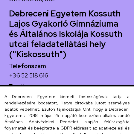
Debreceni Egyetem Kossuth
Lajos Gyakorló Gimnáziuma
és Általános Iskolája Kossuth
utcai feladatellátási hely
("Kiskossuth")
Telefonszám
+36 52 518 616
Email
iskola@kossuth-alt.unideb.hu
A Debreceni Egyetem kiemelt fontosságúnak tartja a
rendelkezésére bocsátott, illetve birtokába jutott személyes
Cím
adatok védelmét. Ezúton tájékoztatjuk Önt, hogy a Debreceni
Egyetem a 2018. május 25. napjától kötelezően alkalmazandó
4024 Debrecen, Kossuth utca 33.
Általános Adatvédelmi Rendelet alapján felülvizsgálta
folyamatait és beépítette a GDPR előírásait az adatkezelési és