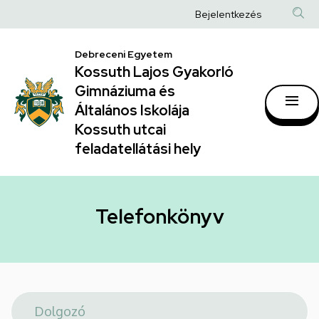
Telefonkönyv
Ugrás
Anonim
Bejelentkezés
a
|
Felhasználói
tartalomra
Kossuth
Debreceni Egyetem
fiók
Kossuth Lajos Gyakorló
Lajos
menüje
Gimnáziuma és
Gyakorló
Általános Iskolája
Gimnáziuma
Kossuth utcai
feladatellátási hely
és
Általános
Iskolája
Telefonkönyv
Kossuth
utcai
feladatellátási
hely