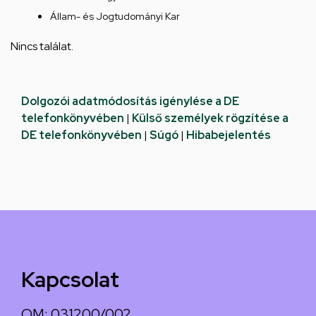
Állam- és Jogtudományi Kar
Nincs találat.
Dolgozói adatmódosítás igénylése a DE
telefonkönyvében
|
Külső személyek rögzítése a
DE telefonkönyvében
|
Súgó
|
Hibabejelentés
Kapcsolat
OM: 031200/002