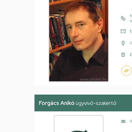
K
m
E
É
Forgács Anikó
ügyvivő-szakértő
S