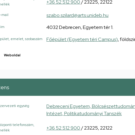
+36 52 512 900
/ 23225, 22122
ellék
szabo.szilard@arts.unideb.hu
-mail
4032 Debrecen, Egyetem tér 1.
Cím
Főépület (Egyetem téri Campus)
, földsz
pület, emelet, szobaszám
Weboldal
cens
Debreceni Egyetem, Bölcsészettudományi 
zervezeti egység
Intézet, Politikatudományi Tanszék
özponti telefonszám,
+36 52 512 900
/ 23225, 22122
ellék