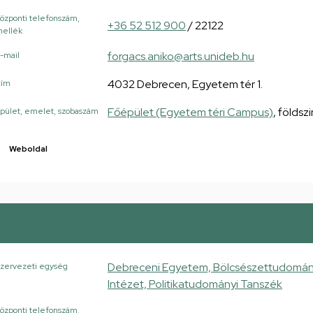
özponti telefonszám,
+36 52 512 900
/ 22122
ellék
forgacs.aniko@arts.unideb.hu
-mail
4032 Debrecen, Egyetem tér 1.
Cím
Főépület (Egyetem téri Campus)
, földszi
pület, emelet, szobaszám
Weboldal
Debreceni Egyetem, Bölcsészettudományi 
zervezeti egység
Intézet, Politikatudományi Tanszék
özponti telefonszám,