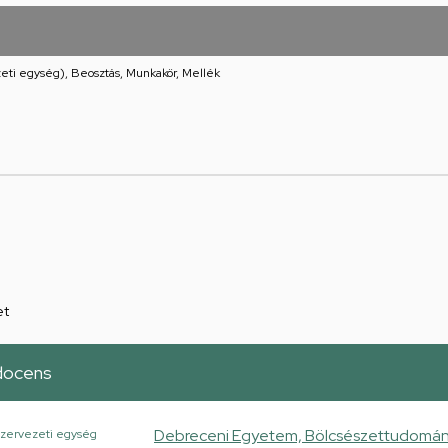
eti egység), Beosztás, Munkakör, Mellék
et
docens
Debreceni Egyetem, Bölcsészettudományi 
zervezeti egység