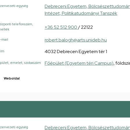
Debreceni Egyetem, Bölcsészettudományi 
zervezeti egység
Intézet, Politikatudományi Tanszék
özponti telefonszám,
+36 52 512 900
/ 22122
ellék
robert.balogh@arts.unideb.hu
-mail
4032 Debrecen Egyetem tér 1
Cím
Főépület (Egyetem téri Campus)
, földsz
pület, emelet, szobaszám
Weboldal
Debreceni Egyetem, Bölcsészettudományi 
zervezeti egység