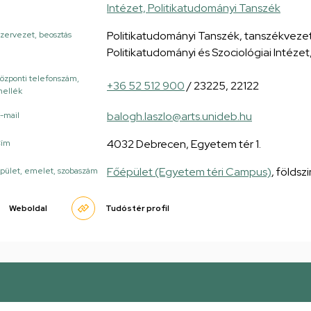
Intézet, Politikatudományi Tanszék
Politikatudományi Tanszék, tanszékveze
zervezet, beosztás
Politikatudományi és Szociológiai Intéze
özponti telefonszám,
+36 52 512 900
/ 23225, 22122
ellék
balogh.laszlo@arts.unideb.hu
-mail
4032 Debrecen, Egyetem tér 1.
Cím
Főépület (Egyetem téri Campus)
, földsz
pület, emelet, szobaszám
Weboldal
Tudóstér profil