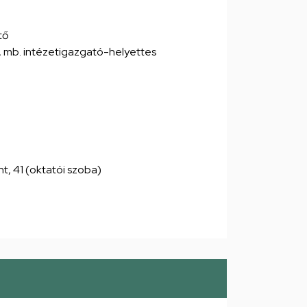
tő
t, mb. intézetigazgató-helyettes
int, 41 (oktatói szoba)