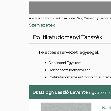
utcai
feladatellátási
A keresés a következőkre működik: Név, Munkahely (szervez
hely
Szervezetek
Politikatudományi Tanszék
Felettes szervezeti egységek
Debreceni Egyetem
Bölcsészettudományi Kar
Politikatudományi és Szociológiai Intéz
Dr. Balogh László Levente
egyetemi 
S