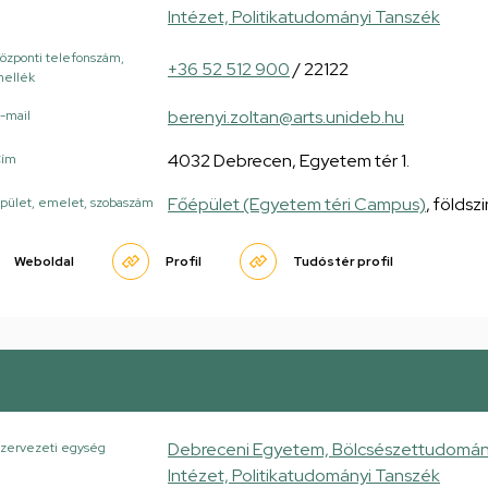
Intézet, Politikatudományi Tanszék
özponti telefonszám,
+36 52 512 900
/ 22122
ellék
berenyi.zoltan@arts.unideb.hu
-mail
4032 Debrecen, Egyetem tér 1.
Cím
Főépület (Egyetem téri Campus)
, földsz
pület, emelet, szobaszám
Weboldal
Profil
Tudóstér profil
Debreceni Egyetem, Bölcsészettudományi 
zervezeti egység
Intézet, Politikatudományi Tanszék