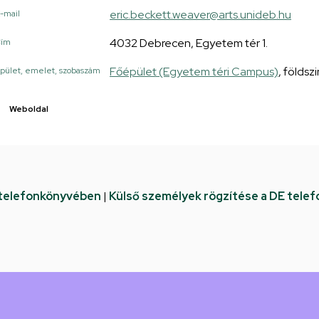
eric.beckett.weaver@arts.unideb.hu
-mail
4032 Debrecen, Egyetem tér 1.
Cím
Főépület (Egyetem téri Campus)
, földsz
pület, emelet, szobaszám
Weboldal
 telefonkönyvében
|
Külső személyek rögzítése a DE tele