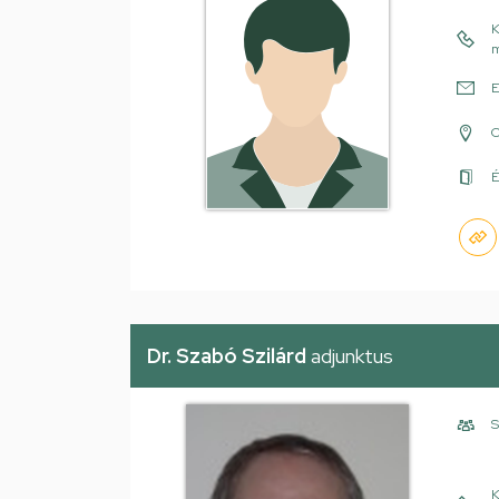
K
m
E
É
Dr. Szabó Szilárd
adjunktus
S
K