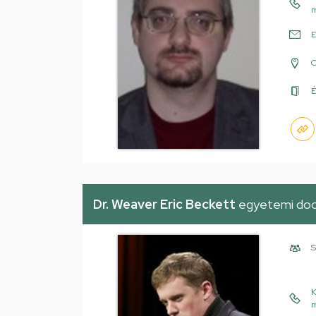
m
E
É
Dr. Weaver Eric Beckett
egyetemi do
S
K
m