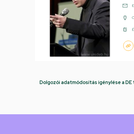
E
É
Dolgozói adatmódosítás igénylése a DE