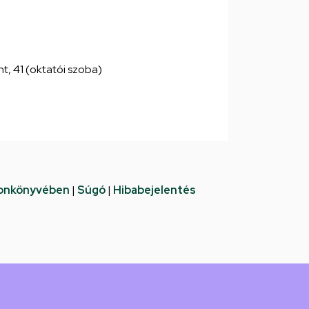
int, 41 (oktatói szoba)
fonkönyvében
|
Súgó
|
Hibabejelentés