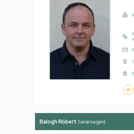
S
K
m
E
É
Balogh Róbert
tanársegéd