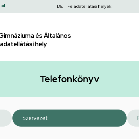
Felső
ail
DE
Feladatellátási helyek
navigáció
Gimnáziuma és Általános
adatellátási hely
Telefonkönyv