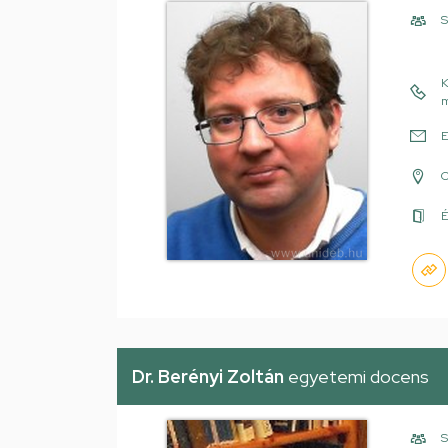
S
K
m
E
É
Dr. Berényi Zoltán
egyetemi docens
S