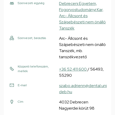
Debreceni Egyetem,
Szervezeti egység
Fogorvostudományi Kar,
Arc- Állcsont és
Szájsebészeti nem önálló
Tanszék
Arc- Állcsont és
Szervezet, beosztás
Szájsebészeti nem önálló
Tanszék, mb.
tanszékvezető
Központi telefonszám,
+36 52 411 600
/ 56493,
mellék
55290
szabo.adrienn@dental.uni
E-mail
deb.hu
4032 Debrecen
Cím
Nagyerdei körút 98