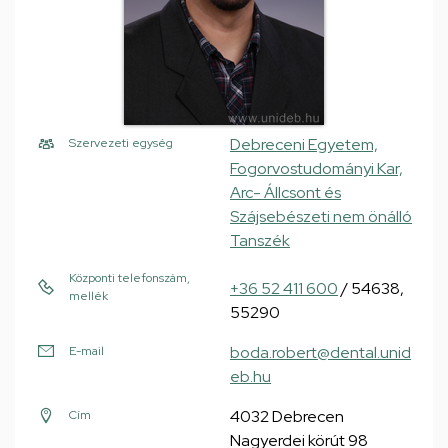
Debreceni Egyetem,
Szervezeti egység
Fogorvostudományi Kar,
Arc- Állcsont és
Szájsebészeti nem önálló
Tanszék
Központi telefonszám,
+36 52 411 600
/ 54638,
mellék
55290
boda.robert@dental.unid
E-mail
eb.hu
4032 Debrecen
Cím
Nagyerdei körút 98