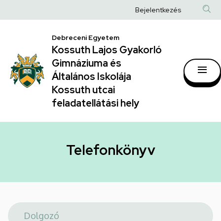
Telefonkönyv
Ugrás
Anonim
Bejelentkezés
a
|
Felhasználói
tartalomra
Kossuth
Debreceni Egyetem
fiók
Kossuth Lajos Gyakorló
Lajos
menüje
Gimnáziuma és
Gyakorló
Általános Iskolája
Gimnáziuma
Kossuth utcai
feladatellátási hely
és
Általános
Iskolája
Telefonkönyv
Kossuth
utcai
feladatellátási
hely