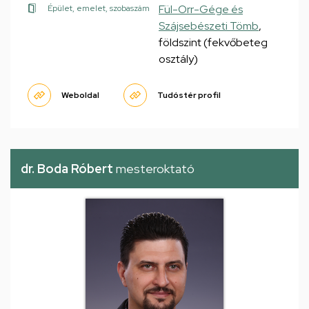
Fül-Orr-Gége és
Épület, emelet, szobaszám
Szájsebészeti Tömb
,
földszint (fekvőbeteg
osztály)
Weboldal
Tudóstér profil
dr. Boda Róbert
mesteroktató