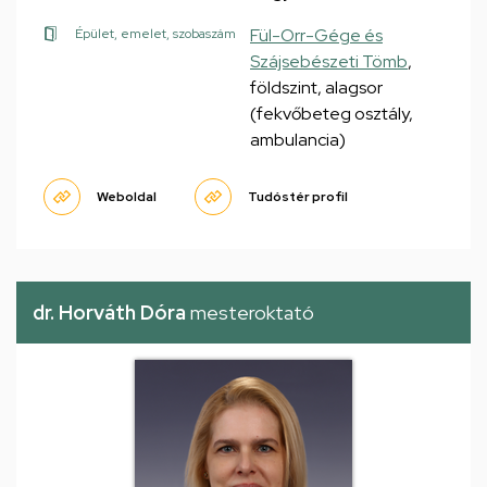
Fül-Orr-Gége és
Épület, emelet, szobaszám
Szájsebészeti Tömb
,
földszint, alagsor
(fekvőbeteg osztály,
ambulancia)
Weboldal
Tudóstér profil
dr. Horváth Dóra
mesteroktató