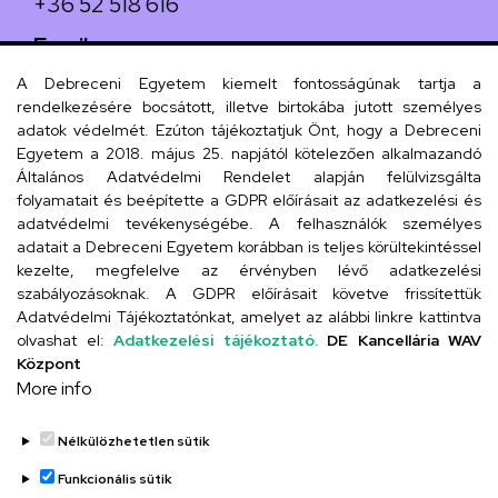
+36 52 518 616
Email
iskola@kossuth-alt.unideb.hu
A Debreceni Egyetem kiemelt fontosságúnak tartja a
rendelkezésére bocsátott, illetve birtokába jutott személyes
Cím
adatok védelmét. Ezúton tájékoztatjuk Önt, hogy a Debreceni
Egyetem a 2018. május 25. napjától kötelezően alkalmazandó
4024 Debrecen, Kossuth utca 33.
Általános Adatvédelmi Rendelet alapján felülvizsgálta
folyamatait és beépítette a GDPR előírásait az adatkezelési és
adatvédelmi tevékenységébe. A felhasználók személyes
adatait a Debreceni Egyetem korábban is teljes körültekintéssel
Szervezeti telefonkönyv
kezelte, megfelelve az érvényben lévő adatkezelési
szabályozásoknak. A GDPR előírásait követve frissítettük
Adatvédelmi Tájékoztatónkat, amelyet az alábbi linkre kattintva
olvashat el:
Adatkezelési tájékoztató.
DE Kancellária WAV
UD telefonkönyv
Központ
More info
Nélkülözhetetlen sütik
Funkcionális sütik