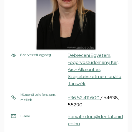
Debreceni Egyetem,
Szervezeti egység
Fogorvostudományi Kar,
Arc- Állcsont és
Szájsebészeti nem önálló
Tanszék
Központi telefonszám,
+36 52 411 600
/ 54638,
mellék
55290
horvath.dora@dental.unid
E-mail
eb.hu