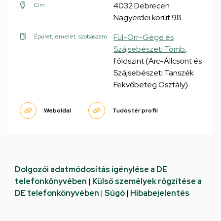
4032 Debrecen
Cím
Nagyerdei körút 98
Fül-Orr-Gége és
Épület, emelet, szobaszám
Szájsebészeti Tömb
,
földszint (Arc-Állcsont és
Szájsebészeti Tanszék
Fekvőbeteg Osztály)
Weboldal
Tudóstér profil
Dolgozói adatmódosítás igénylése a DE
telefonkönyvében
|
Külső személyek rögzítése a
DE telefonkönyvében
|
Súgó
|
Hibabejelentés