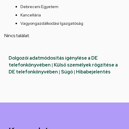
Debreceni Egyetem
Kancellária
Vagyongazdálkodási Igazgatóság
Nincs találat.
Dolgozói adatmódosítás igénylése a DE
telefonkönyvében
|
Külső személyek rögzítése a
DE telefonkönyvében
|
Súgó
|
Hibabejelentés