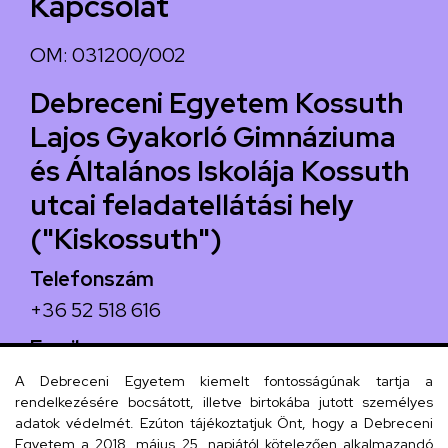
Kapcsolat
OM: 031200/002
Debreceni Egyetem Kossuth
Lajos Gyakorló Gimnáziuma
és Általános Iskolája Kossuth
utcai feladatellátási hely
("Kiskossuth")
Telefonszám
+36 52 518 616
Email
iskola@kossuth-alt.unideb.hu
A Debreceni Egyetem kiemelt fontosságúnak tartja a
rendelkezésére bocsátott, illetve birtokába jutott személyes
Cím
adatok védelmét. Ezúton tájékoztatjuk Önt, hogy a Debreceni
Egyetem a 2018. május 25. napjától kötelezően alkalmazandó