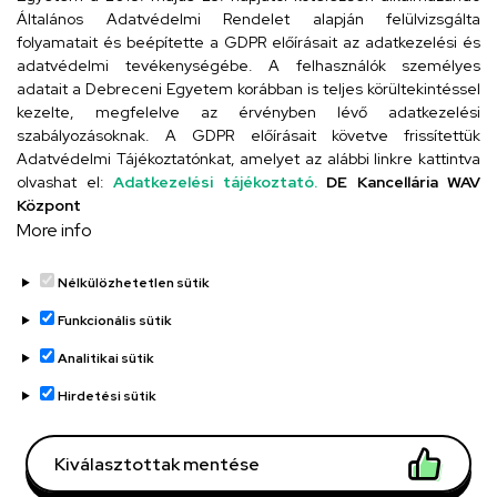
4024 Debrecen, Kossuth utca 33.
Általános Adatvédelmi Rendelet alapján felülvizsgálta
folyamatait és beépítette a GDPR előírásait az adatkezelési és
adatvédelmi tevékenységébe. A felhasználók személyes
adatait a Debreceni Egyetem korábban is teljes körültekintéssel
Szervezeti telefonkönyv
kezelte, megfelelve az érvényben lévő adatkezelési
szabályozásoknak. A GDPR előírásait követve frissítettük
Adatvédelmi Tájékoztatónkat, amelyet az alábbi linkre kattintva
olvashat el:
Adatkezelési tájékoztató.
DE Kancellária WAV
UD telefonkönyv
Központ
More info
Nélkülözhetetlen sütik
Funkcionális sütik
Analitikai sütik
Adatvédelem
Adatvédelem
Hirdetési sütik
Régi oldal
Kiválasztottak mentése
Technikai információk