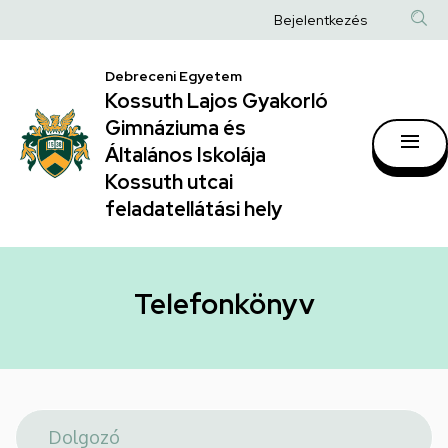
Telefonkönyv
Ugrás
Anonim
Bejelentkezés
a
|
Felhasználói
tartalomra
Kossuth
Debreceni Egyetem
fiók
Kossuth Lajos Gyakorló
Lajos
menüje
Gimnáziuma és
Gyakorló
Általános Iskolája
Gimnáziuma
Kossuth utcai
feladatellátási hely
és
Általános
Iskolája
Telefonkönyv
Kossuth
utcai
feladatellátási
hely