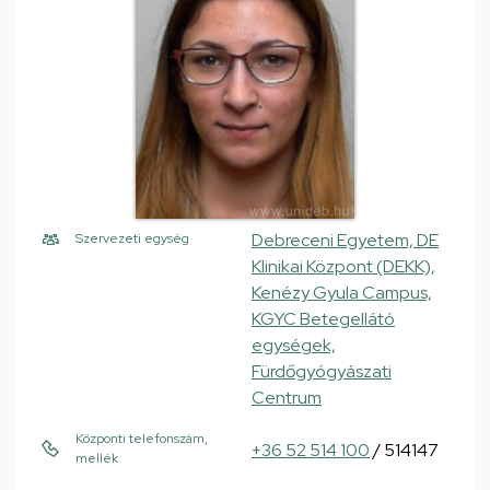
Debreceni Egyetem, DE
Szervezeti egység
Klinikai Központ (DEKK),
Kenézy Gyula Campus,
KGYC Betegellátó
egységek,
Fürdőgyógyászati
Centrum
Központi telefonszám,
+36 52 514 100
/ 514147
mellék