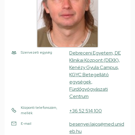
Debreceni Egyetem, DE
Szervezeti egység
Klinikai Központ (DEKK),
Kenézy Gyula Campus,
KGYC Betegellátó
egységek,
Fürdőgyógyászati
Centrum
Központi telefonszám,
+36 52 514 100
mellék
besenyei.lajos@med.unid
E-mail
eb.hu