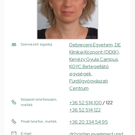
Debreceni Egyetem, DE
Szervezeti egység
Klinikai Központ (DEKK),
Kenézy Gyula Campus,
KGYC Betegellátó
egységek,
Fürdőgyógyászati
Centrum
Központi telefonszám,
+36 52 514 100
/ 122
mellék
+36 52 514 122
+36 20 334 54 95
Privát telefon, mellék
dr.bordan.eva@med.unid
E-mail