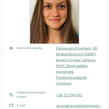
Debreceni Egyetem, DE
Szervezeti egység
Klinikai Központ (DEKK),
Kenézy Gyula Campus,
KGYC Betegellátó
egységek,
Fürdőgyógyászati
Centrum
Központi telefonszám,
+36 52 514 100
mellék
donnak.erzsebet@med.u
E-mail