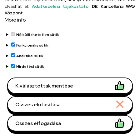
olvashat el:
Adatkezelési tájékoztató.
DE Kancellária WAV
Központ
More info
Nélkülözhetetlen sütik
Funkcionális sütik
Analitikai sütik
Debreceni Egyetem, DE
Szervezeti egység
Hirdetési sütik
Klinikai Központ (DEKK),
Kenézy Gyula Campus,
KGYC Betegellátó
Kiválasztottak mentése
egységek,
Fürdőgyógyászati
Összes elutasítása
Centrum
Központi telefonszám,
+36 52 514 100
/ 132
Összes elfogadása
mellék
csele.attila@med.unideb.
E-mail
Withdraw consent