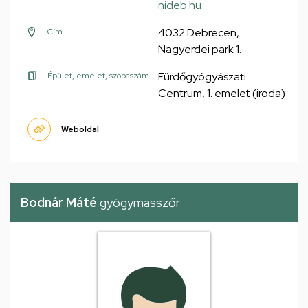
nideb.hu
4032 Debrecen,
Cím
Nagyerdei park 1.
Fürdőgyógyászati
Épület, emelet, szobaszám
Centrum, 1. emelet (iroda)
Weboldal
Bodnár Máté
gyógymasszőr