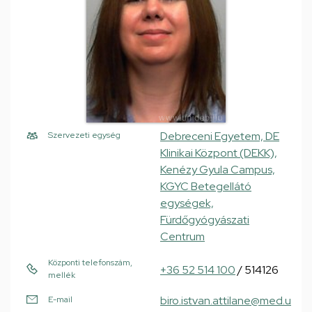
Debreceni Egyetem, DE
Szervezeti egység
Klinikai Központ (DEKK),
Kenézy Gyula Campus,
KGYC Betegellátó
egységek,
Fürdőgyógyászati
Centrum
Központi telefonszám,
+36 52 514 100
/ 514126
mellék
biro.istvan.attilane@med.u
E-mail