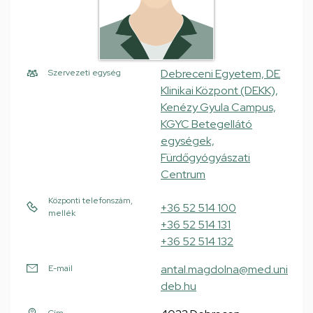
Debreceni Egyetem, DE
Szervezeti egység
Klinikai Központ (DEKK),
Kenézy Gyula Campus,
KGYC Betegellátó
egységek,
Fürdőgyógyászati
Centrum
Központi telefonszám,
+36 52 514 100
mellék
+36 52 514 131
+36 52 514 132
antal.magdolna@med.uni
E-mail
deb.hu