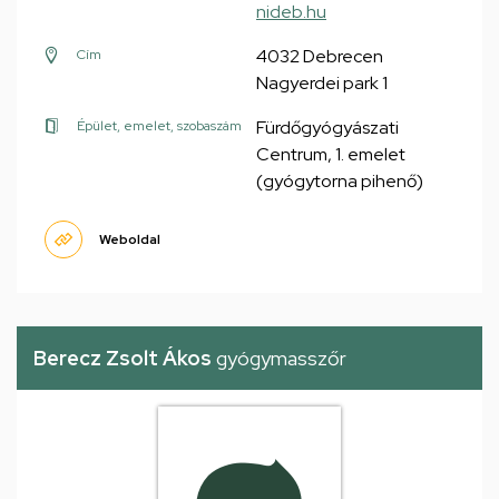
nideb.hu
4032 Debrecen
Cím
Nagyerdei park 1
Fürdőgyógyászati
Épület, emelet, szobaszám
Centrum, 1. emelet
(gyógytorna pihenő)
Weboldal
Berecz Zsolt Ákos
gyógymasszőr