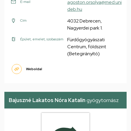
agoston.orsolya@med.uni
E-mail
deb.hu
4032 Debrecen,
Cím
Nagyerdei park 1.
Fürdőgyógyászati
Épület, emelet, szobaszám
Centrum, földszint
(Betegirányító)
Weboldal
Bajuszné Lakatos Nóra Katalin
gyógytornász