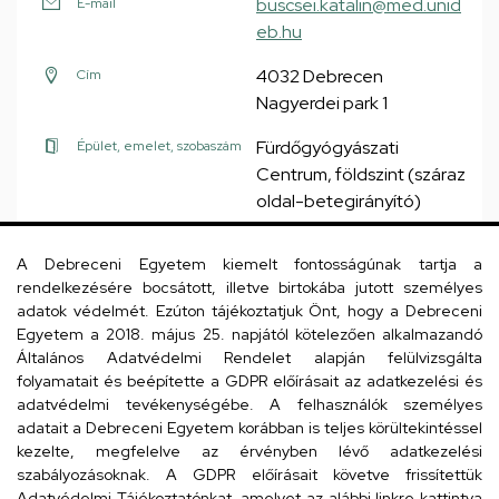
buscsei.katalin@med.unid
E-mail
eb.hu
4032 Debrecen
Cím
Nagyerdei park 1
Fürdőgyógyászati
Épület, emelet, szobaszám
Centrum, földszint (száraz
oldal-betegirányító)
Weboldal
A Debreceni Egyetem kiemelt fontosságúnak tartja a
rendelkezésére bocsátott, illetve birtokába jutott személyes
adatok védelmét. Ezúton tájékoztatjuk Önt, hogy a Debreceni
Egyetem a 2018. május 25. napjától kötelezően alkalmazandó
Általános Adatvédelmi Rendelet alapján felülvizsgálta
Csele Attila
gyógymasszőr
folyamatait és beépítette a GDPR előírásait az adatkezelési és
adatvédelmi tevékenységébe. A felhasználók személyes
adatait a Debreceni Egyetem korábban is teljes körültekintéssel
kezelte, megfelelve az érvényben lévő adatkezelési
szabályozásoknak. A GDPR előírásait követve frissítettük
Adatvédelmi Tájékoztatónkat, amelyet az alábbi linkre kattintva