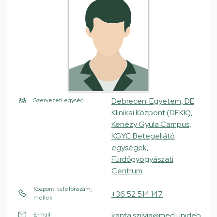
Debreceni Egyetem, DE
Szervezeti egység
Klinikai Központ (DEKK),
Kenézy Gyula Campus,
KGYC Betegellátó
egységek,
Fürdőgyógyászati
Centrum
Központi telefonszám,
+36 52 514 147
mellék
kanta.szilvia@med.unideb.
E-mail