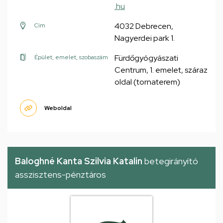
.hu
4032 Debrecen,
Cím
Nagyerdei park 1.
Fürdőgyógyászati
Épület, emelet, szobaszám
Centrum, 1. emelet, száraz
oldal (tornaterem)
Weboldal
Baloghné Kanta Szilvia Katalin
betegirányító
asszisztens-pénztáros