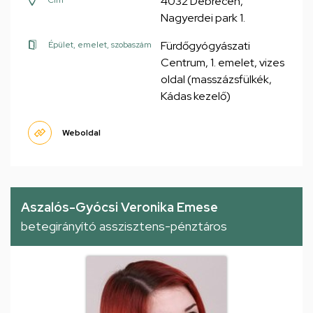
4032 Debrecen,
Cím
Nagyerdei park 1.
Fürdőgyógyászati
Épület, emelet, szobaszám
Centrum, 1. emelet, vizes
oldal (masszázsfülkék,
Kádas kezelő)
Weboldal
Aszalós-Gyócsi Veronika Emese
betegirányító asszisztens-pénztáros