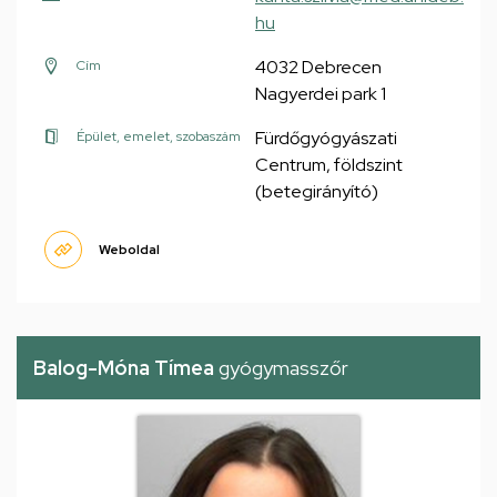
hu
4032 Debrecen
Cím
Nagyerdei park 1
Fürdőgyógyászati
Épület, emelet, szobaszám
Centrum, földszint
(betegirányító)
Weboldal
Balog-Móna Tímea
gyógymasszőr