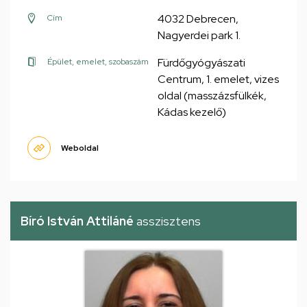
4032 Debrecen,
Cím
Nagyerdei park 1.
Fürdőgyógyászati
Épület, emelet, szobaszám
Centrum, 1. emelet, vizes
oldal (masszázsfülkék,
Kádas kezelő)
Weboldal
Bíró István Attiláné
asszisztens