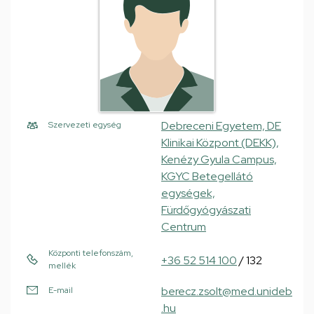
Debreceni Egyetem, DE
Szervezeti egység
Klinikai Központ (DEKK),
Kenézy Gyula Campus,
KGYC Betegellátó
egységek,
Fürdőgyógyászati
Centrum
Központi telefonszám,
+36 52 514 100
/ 132
mellék
berecz.zsolt@med.unideb
E-mail
.hu