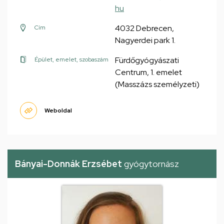
hu
4032 Debrecen,
Cím
Nagyerdei park 1.
Fürdőgyógyászati
Épület, emelet, szobaszám
Centrum, 1. emelet
(Masszázs személyzeti)
Weboldal
Bányai-Donnák Erzsébet
gyógytornász