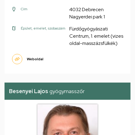
4032 Debrecen
Cím
Nagyerdei park 1
Fürdőgyógyászati
Épület, emelet, szobaszám
Centrum, 1. emelet (vizes
oldal-masszázsfülkék)
Weboldal
Besenyei Lajos
gyógymasszőr