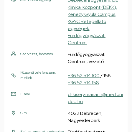
Debreceni Egyetem, DE
Klinikai Központ (DEKK),
Kenézy Gyula Campus,
KGYC Betegellátó
egységek,
Fürdőgyógyászati
Centrum
Fürdőgyógyászati
Szervezet, beosztás
Centrum, vezető
Központi telefonszám,
+36 52 514 100
/ 158
mellék
+36 52 514 158
dr.kisery.mariann@med.uni
E-mail
deb.hu
4032 Debrecen,
Cím
Nagyerdei park 1.
Épület, emelet, szobaszám