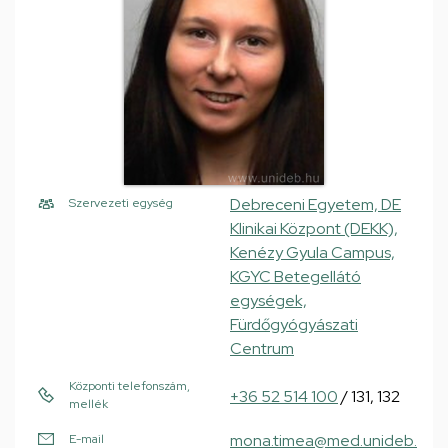
Debreceni Egyetem, DE
Szervezeti egység
Klinikai Központ (DEKK),
Kenézy Gyula Campus,
KGYC Betegellátó
egységek,
Fürdőgyógyászati
Centrum
Központi telefonszám,
+36 52 514 100
/ 131, 132
mellék
mona.timea@med.unideb.
E-mail