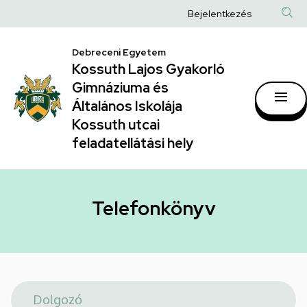
Telefonkönyv
Ugrás
Anonim
Bejelentkezés
a
|
Felhasználói
tartalomra
Kossuth
Debreceni Egyetem
fiók
Kossuth Lajos Gyakorló
Lajos
menüje
Gimnáziuma és
Gyakorló
Általános Iskolája
Gimnáziuma
Kossuth utcai
feladatellátási hely
és
Általános
Iskolája
Telefonkönyv
Kossuth
utcai
feladatellátási
hely