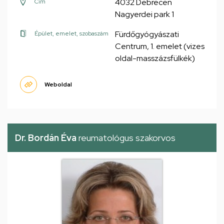
4032 Debrecen
Cím
Nagyerdei park 1
Fürdőgyógyászati
Épület, emelet, szobaszám
Centrum, 1. emelet (vizes
oldal-masszázsfülkék)
Weboldal
Dr. Bordán Éva
reumatológus szakorvos