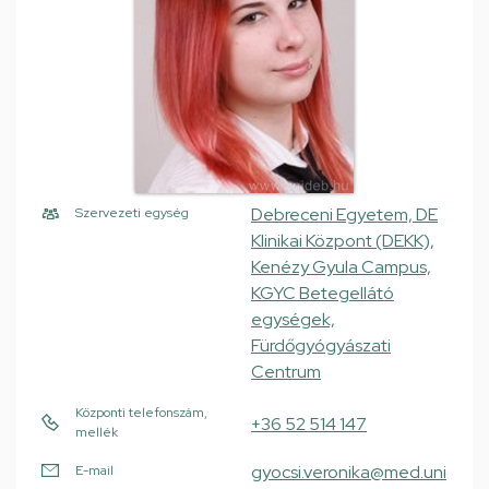
Debreceni Egyetem, DE
Szervezeti egység
Klinikai Központ (DEKK),
Kenézy Gyula Campus,
KGYC Betegellátó
egységek,
Fürdőgyógyászati
Centrum
Központi telefonszám,
+36 52 514 147
mellék
gyocsi.veronika@med.uni
E-mail