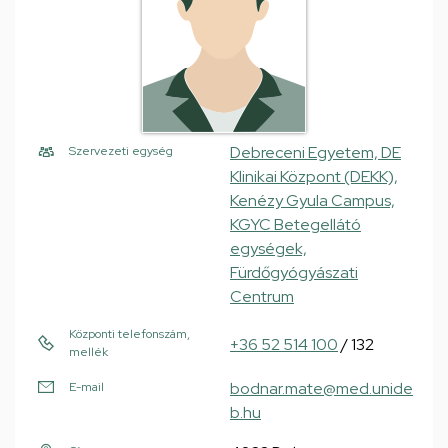
Debreceni Egyetem, DE
Szervezeti egység
Klinikai Központ (DEKK),
Kenézy Gyula Campus,
KGYC Betegellátó
egységek,
Fürdőgyógyászati
Centrum
Központi telefonszám,
+36 52 514 100
/ 132
mellék
bodnar.mate@med.unide
E-mail
b.hu