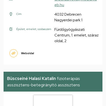
eb.hu
4032 Debrecen
Cím
Nagyerdei park 1
Fürdőgyógyászati
Épület, emelet, szobaszám
Centrum, 1. emelet, száraz
oldal, 2
Weboldal
Büscseiné Halasi Katalin
fizioterápiás
asszisztens-betegirányító asszisztens