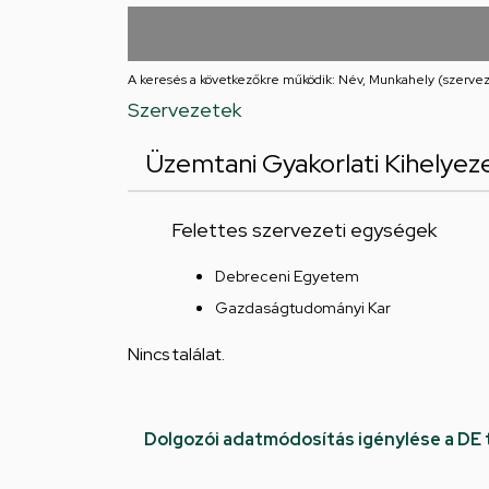
utcai
feladatellátási
A keresés a következőkre működik: Név, Munkahely (szervez
hely
Szervezetek
Üzemtani Gyakorlati Kihelyez
Felettes szervezeti egységek
Debreceni Egyetem
Gazdaságtudományi Kar
Nincs találat.
Dolgozói adatmódosítás igénylése a DE