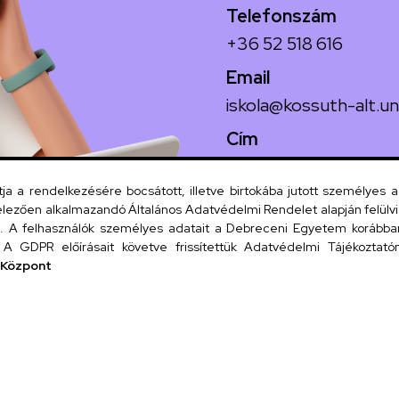
Telefonszám
+36 52 518 616
Email
iskola@kossuth-alt.un
Cím
4024 Debrecen, Koss
 a rendelkezésére bocsátott, illetve birtokába jutott személyes 
lezően alkalmazandó Általános Adatvédelmi Rendelet alapján felülviz
A felhasználók személyes adatait a Debreceni Egyetem korábban i
Szervezeti
A GDPR előírásait követve frissítettük Adatvédelmi Tájékoztatónk
 Központ
UD tel