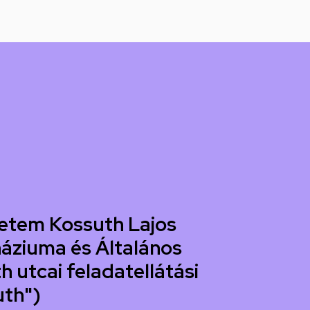
etem Kossuth Lajos
áziuma és Általános
h utcai feladatellátási
uth")