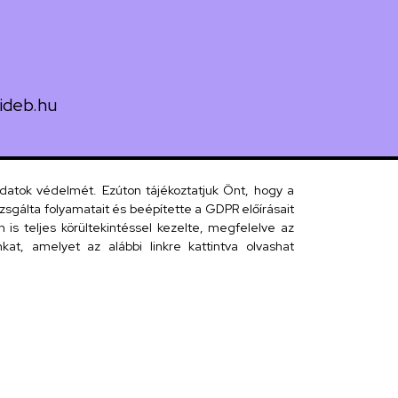
ideb.hu
uth utca 33.
adatok védelmét. Ezúton tájékoztatjuk Önt, hogy a
sgálta folyamatait és beépítette a GDPR előírásait
s teljes körültekintéssel kezelte, megfelelve az
 telefonkönyv
at, amelyet az alábbi linkre kattintva olvashat
efonkönyv