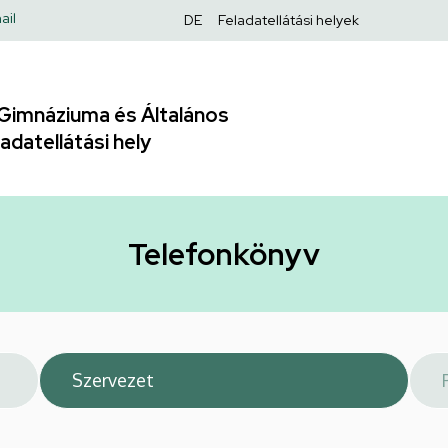
Felső
ail
DE
Feladatellátási helyek
navigáció
Gimnáziuma és Általános
adatellátási hely
Telefonkönyv