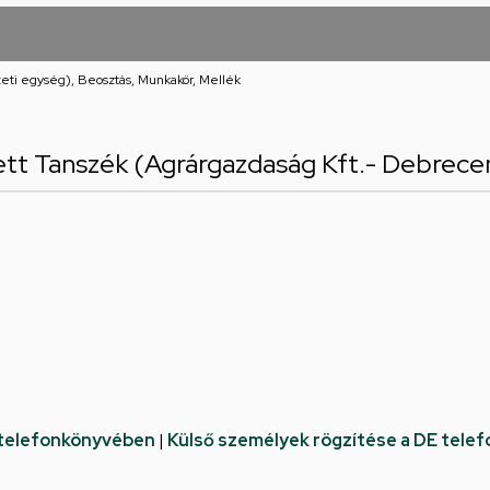
eti egység), Beosztás, Munkakör, Mellék
ett Tanszék (Agrárgazdaság Kft.- Debrece
 telefonkönyvében
|
Külső személyek rögzítése a DE tele