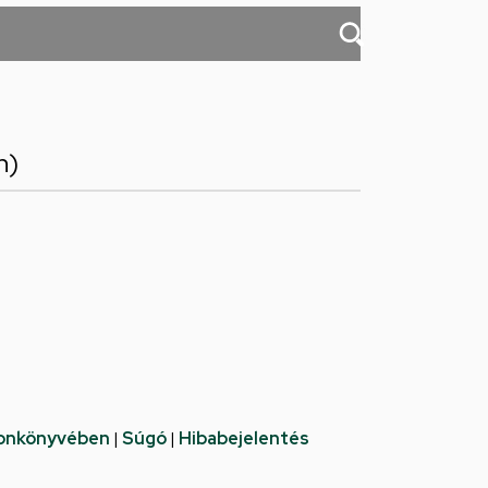
n)
fonkönyvében
|
Súgó
|
Hibabejelentés