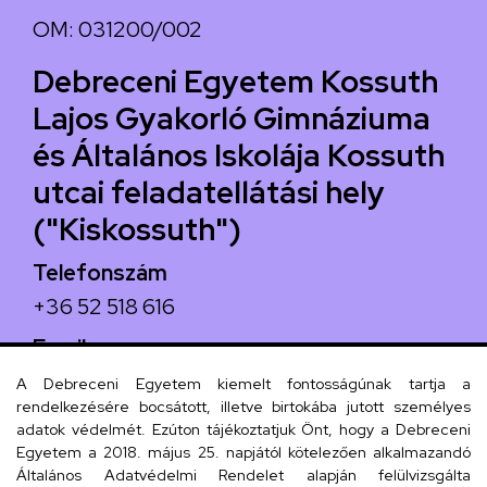
OM: 031200/002
Debreceni Egyetem Kossuth
Lajos Gyakorló Gimnáziuma
és Általános Iskolája Kossuth
utcai feladatellátási hely
("Kiskossuth")
Telefonszám
+36 52 518 616
Email
iskola@kossuth-alt.unideb.hu
A Debreceni Egyetem kiemelt fontosságúnak tartja a
rendelkezésére bocsátott, illetve birtokába jutott személyes
Cím
adatok védelmét. Ezúton tájékoztatjuk Önt, hogy a Debreceni
Egyetem a 2018. május 25. napjától kötelezően alkalmazandó
4024 Debrecen, Kossuth utca 33.
Általános Adatvédelmi Rendelet alapján felülvizsgálta