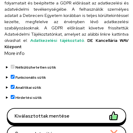
folyamatait és beépítette a GDPR előírásait az adatkezelési és
adatvédelmi tevékenységébe. A felhasználók személyes
adatait a Debreceni Egyetem korábban is teljes körültekintéssel
Szervezeti telefonkönyv
kezelte, megfelelve az érvényben lévő adatkezelési
szabályozásoknak. A GDPR előírásait követve frissítettük
Adatvédelmi Tájékoztatónkat, amelyet az alábbi linkre kattintva
olvashat el:
Adatkezelési tájékoztató.
DE Kancellária WAV
UD telefonkönyv
Központ
More info
Nélkülözhetetlen sütik
Funkcionális sütik
Analitikai sütik
Adatvédelem
Adatvédelem
Hirdetési sütik
Régi oldal
Kiválasztottak mentése
Technikai információk