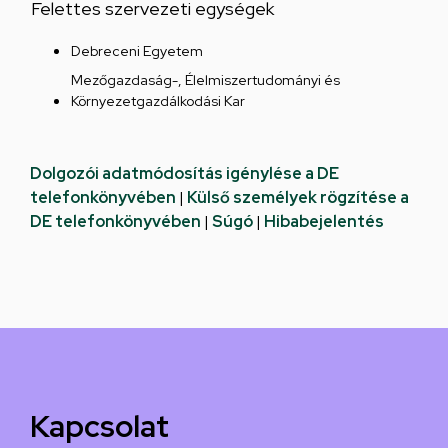
Felettes szervezeti egységek
Debreceni Egyetem
Mezőgazdaság-, Élelmiszertudományi és
Környezetgazdálkodási Kar
Dolgozói adatmódosítás igénylése a DE
telefonkönyvében
|
Külső személyek rögzítése a
DE telefonkönyvében
|
Súgó
|
Hibabejelentés
Kapcsolat