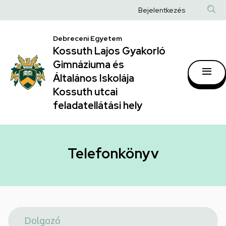
Telefonkönyv
Ugrás
Anonim
Bejelentkezés
a
|
Felhasználói
tartalomra
Kossuth
Debreceni Egyetem
fiók
Kossuth Lajos Gyakorló
Lajos
menüje
Gimnáziuma és
Gyakorló
Általános Iskolája
Gimnáziuma
Kossuth utcai
feladatellátási hely
és
Általános
Iskolája
Telefonkönyv
Kossuth
utcai
feladatellátási
hely