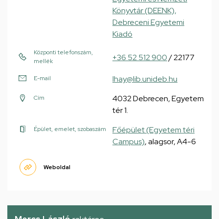
Könyvtár (DEENK),
Debreceni Egyetemi
Kiadó
Központi telefonszám,
+36 52 512 900
/ 22177
mellék
lhay@lib.unideb.hu
E-mail
4032 Debrecen, Egyetem
Cím
tér 1.
Főépület (Egyetem téri
Épület, emelet, szobaszám
Campus)
, alagsor, A4-6
Weboldal