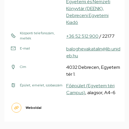
Egyetemi és Nemzeti
Könyvtár (DEENK),
Debreceni Egyetemi
Kiadó
Központi telefonszám,
+36 52 512 900
/ 22177
mellék
baloghevakatalin@lib.unid
E-mail
eb.hu
4032 Debrecen, Egyetem
Cím
tér 1.
Főépület (Egyetem téri
Épület, emelet, szobaszám
Campus)
, alagsor, A4-6
Weboldal