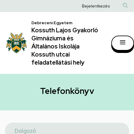
Telefonkönyv
Ugrás
Anonim
Bejelentkezés
a
|
Felhasználói
tartalomra
Kossuth
Debreceni Egyetem
fiók
Kossuth Lajos Gyakorló
Lajos
menüje
Gimnáziuma és
Gyakorló
Általános Iskolája
Gimnáziuma
Kossuth utcai
feladatellátási hely
és
Általános
Iskolája
Telefonkönyv
Kossuth
utcai
feladatellátási
hely