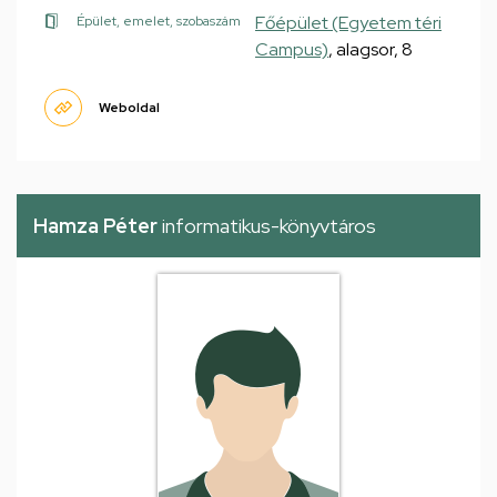
Főépület (Egyetem téri
Épület, emelet, szobaszám
Campus)
, alagsor, 8
Weboldal
Hamza Péter
informatikus-könyvtáros