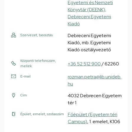
Egyetemi és Nemzeti
Könyvtár (DEENK),
Debreceni Egyetemi
Kiadó
Debreceni Egyetemi
Szervezet, beosztás
Kiadó, mb. Egyetemi
Kiadó osztályvezető
Központi telefonszám,
+36 52 512 900
/ 62260
mellék
rozman.petra@lib.unideb.
E-mail
hu
4032 Debrecen Egyetem
Cím
tér 1
Főépület (Egyetem téri
Épület, emelet, szobaszám
Campus)
, 1. emelet, K106