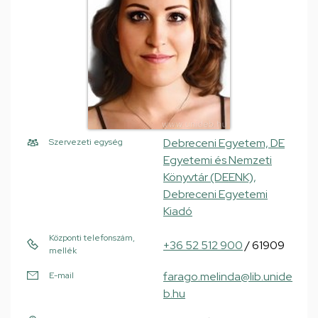
Debreceni Egyetem, DE
Szervezeti egység
Egyetemi és Nemzeti
Könyvtár (DEENK),
Debreceni Egyetemi
Kiadó
Központi telefonszám,
+36 52 512 900
/ 61909
mellék
farago.melinda@lib.unide
E-mail
b.hu