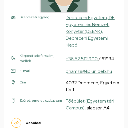
Debreceni Egyetem, DE
Szervezeti egység
Egyetemi és Nemzeti
Könyvtár (DEENK),
Debreceni Egyetemi
Kiadó
Központi telefonszám,
+36 52 512 900
/ 61934
mellék
phamza@lib.unideb.hu
E-mail
4032 Debrecen, Egyetem
Cím
tér 1.
Főépület (Egyetem téri
Épület, emelet, szobaszám
Campus)
, alagsor, A4
Weboldal