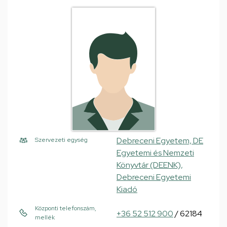
Debreceni Egyetem, DE
Szervezeti egység
Egyetemi és Nemzeti
Könyvtár (DEENK),
Debreceni Egyetemi
Kiadó
Központi telefonszám,
+36 52 512 900
/ 62184
mellék