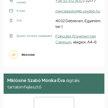
+36 52 512 900
/ 22177
mellék
mercslaszlo@lib.unideb.hu
E-mail
4032 Debrecen, Egyetem
Cím
tér 1.
Főépület (Egyetem téri
Épület, emelet, szobaszám
Campus)
, alagsor, A4-6
Weboldal
Miklósiné Szabó Mónika Éva
digitális
tartalomfejlesztő