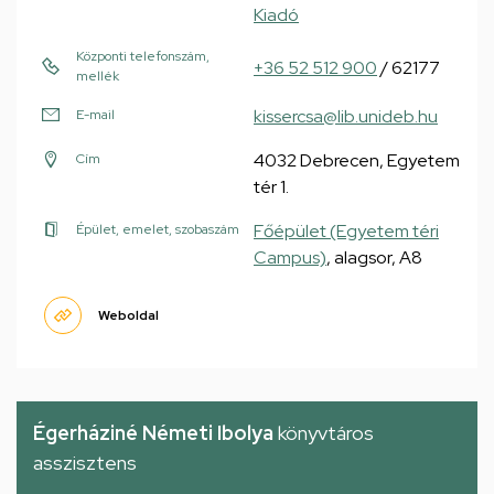
Kiadó
Központi telefonszám,
+36 52 512 900
/ 62177
mellék
kissercsa@lib.unideb.hu
E-mail
4032 Debrecen, Egyetem
Cím
tér 1.
Főépület (Egyetem téri
Épület, emelet, szobaszám
Campus)
, alagsor, A8
Weboldal
Égerháziné Németi Ibolya
könyvtáros
asszisztens