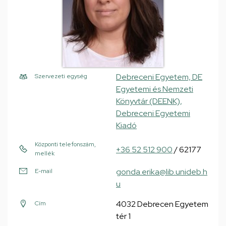
Debreceni Egyetem, DE
Szervezeti egység
Egyetemi és Nemzeti
Könyvtár (DEENK),
Debreceni Egyetemi
Kiadó
Központi telefonszám,
+36 52 512 900
/ 62177
mellék
gonda.erika@lib.unideb.h
E-mail
u
4032 Debrecen Egyetem
Cím
tér 1