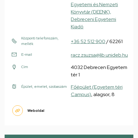
Egyetemi és Nemzeti
Könyvtár (DEENK),
Debreceni Egyetemi
Kiadó
Központi telefonszám,
+36 52 512 900
/ 62261
mellék
racz.zsuzsa@lib.unideb.hu
E-mail
4032 Debrecen Egyetem
Cím
tér 1
Főépület (Egyetem téri
Épület, emelet, szobaszám
Campus)
, alagsor, 8
Weboldal