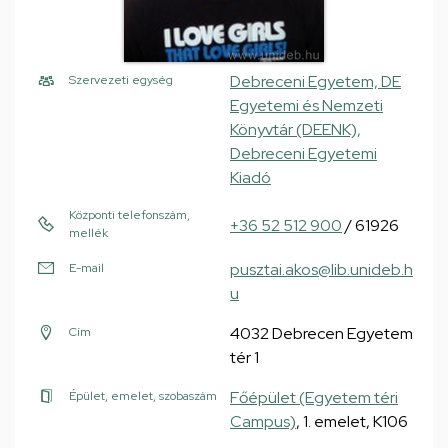
Debreceni Egyetem, DE
Szervezeti egység
Egyetemi és Nemzeti
Könyvtár (DEENK),
Debreceni Egyetemi
Kiadó
Központi telefonszám,
+36 52 512 900
/ 61926
mellék
pusztai.akos@lib.unideb.h
E-mail
u
4032 Debrecen Egyetem
Cím
tér 1
Főépület (Egyetem téri
Épület, emelet, szobaszám
Campus)
, 1. emelet, K106