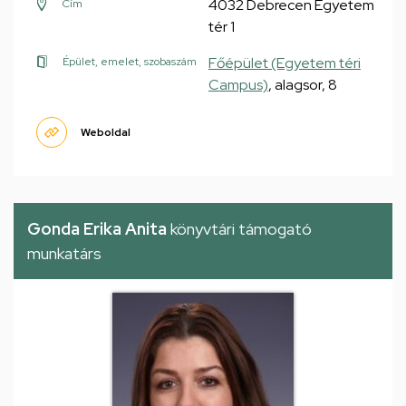
4032 Debrecen Egyetem
Cím
tér 1
Főépület (Egyetem téri
Épület, emelet, szobaszám
Campus)
, alagsor, 8
Weboldal
Gonda Erika Anita
könyvtári támogató
munkatárs