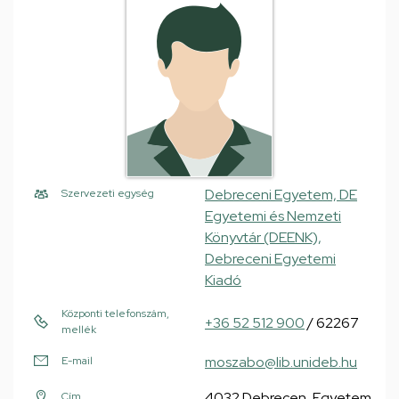
Debreceni Egyetem, DE
Szervezeti egység
Egyetemi és Nemzeti
Könyvtár (DEENK),
Debreceni Egyetemi
Kiadó
Központi telefonszám,
+36 52 512 900
/ 62267
mellék
moszabo@lib.unideb.hu
E-mail
4032 Debrecen, Egyetem
Cím