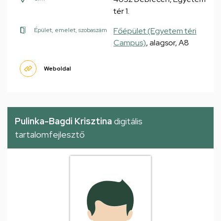
tér 1.
Főépület (Egyetem téri
Épület, emelet, szobaszám
Campus)
, alagsor, A8
Weboldal
Pulinka-Bagdi Krisztina
digitális
tartalomfejlesztő