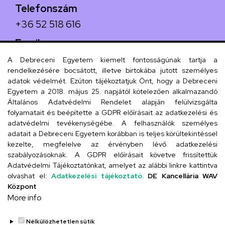
Telefonszám
+36 52 518 616
Email
iskola@kossuth-alt.unideb.hu
A Debreceni Egyetem kiemelt fontosságúnak tartja a
rendelkezésére bocsátott, illetve birtokába jutott személyes
Cím
adatok védelmét. Ezúton tájékoztatjuk Önt, hogy a Debreceni
Egyetem a 2018. május 25. napjától kötelezően alkalmazandó
4024 Debrecen, Kossuth utca 33.
Általános Adatvédelmi Rendelet alapján felülvizsgálta
folyamatait és beépítette a GDPR előírásait az adatkezelési és
adatvédelmi tevékenységébe. A felhasználók személyes
adatait a Debreceni Egyetem korábban is teljes körültekintéssel
Szervezeti telefonkönyv
kezelte, megfelelve az érvényben lévő adatkezelési
szabályozásoknak. A GDPR előírásait követve frissítettük
Adatvédelmi Tájékoztatónkat, amelyet az alábbi linkre kattintva
olvashat el:
Adatkezelési tájékoztató.
DE Kancellária WAV
UD telefonkönyv
Központ
More info
Nélkülözhetetlen sütik