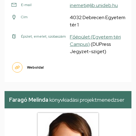
inemeti@lib.unideb.hu
E-mail
4032 Debrecen Egyetem
Cím
tér 1
Főépület (Egyetem téri
Épület, emelet, szobaszám
Campus)
(DUPress
Jegyzet-sziget)
Weboldal
Faragó Melinda
könyvkiadási projektmenedzser