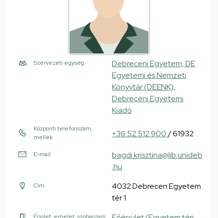
Debreceni Egyetem, DE
Szervezeti egység
Egyetemi és Nemzeti
Könyvtár (DEENK),
Debreceni Egyetemi
Kiadó
Központi telefonszám,
+36 52 512 900
/ 61932
mellék
bagdi.krisztina@lib.unideb
E-mail
.hu
4032 Debrecen Egyetem
Cím
tér 1
Főépület (Egyetem téri
Épület, emelet, szobaszám