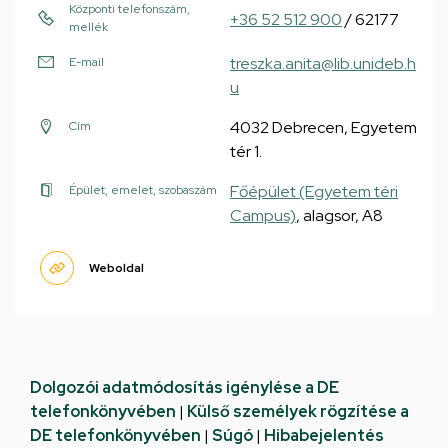
Központi telefonszám,
+36 52 512 900
/ 62177
mellék
treszka.anita@lib.unideb.h
E-mail
u
4032 Debrecen, Egyetem
Cím
tér 1.
Főépület (Egyetem téri
Épület, emelet, szobaszám
Campus)
, alagsor, A8
Weboldal
Dolgozói adatmódosítás igénylése a DE
telefonkönyvében
|
Külső személyek rögzítése a
DE telefonkönyvében
|
Súgó
|
Hibabejelentés