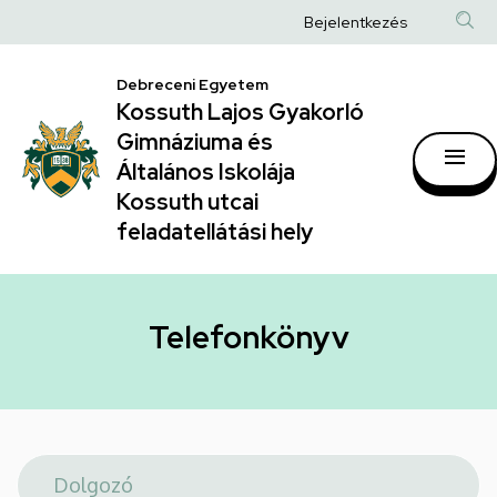
Telefonkönyv
Ugrás
Anonim
Bejelentkezés
a
|
Felhasználói
tartalomra
Kossuth
Debreceni Egyetem
fiók
Kossuth Lajos Gyakorló
Lajos
menüje
Gimnáziuma és
Gyakorló
Általános Iskolája
Gimnáziuma
Kossuth utcai
feladatellátási hely
és
Általános
Iskolája
Telefonkönyv
Kossuth
utcai
feladatellátási
hely