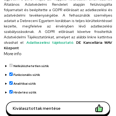
4024 Debrecen, Kossuth utca 33.
Általános Adatvédelmi Rendelet alapján felülvizsgálta
folyamatait és beépítette a GDPR előírásait az adatkezelési és
adatvédelmi tevékenységébe. A felhasználók személyes
adatait a Debreceni Egyetem korábban is teljes körültekintéssel
Szervezeti telefonkönyv
kezelte, megfelelve az érvényben lévő adatkezelési
szabályozásoknak. A GDPR előírásait követve frissítettük
Adatvédelmi Tájékoztatónkat, amelyet az alábbi linkre kattintva
olvashat el:
Adatkezelési tájékoztató.
DE Kancellária WAV
UD telefonkönyv
Központ
More info
Nélkülözhetetlen sütik
Funkcionális sütik
Analitikai sütik
Adatvédelem
Adatvédelem
Hirdetési sütik
Régi oldal
Kiválasztottak mentése
Technikai információk