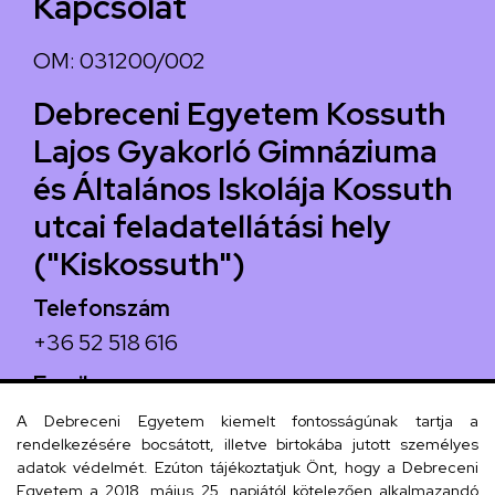
Kapcsolat
OM: 031200/002
Debreceni Egyetem Kossuth
Lajos Gyakorló Gimnáziuma
és Általános Iskolája Kossuth
utcai feladatellátási hely
("Kiskossuth")
Telefonszám
+36 52 518 616
Email
iskola@kossuth-alt.unideb.hu
A Debreceni Egyetem kiemelt fontosságúnak tartja a
rendelkezésére bocsátott, illetve birtokába jutott személyes
Cím
adatok védelmét. Ezúton tájékoztatjuk Önt, hogy a Debreceni
Egyetem a 2018. május 25. napjától kötelezően alkalmazandó