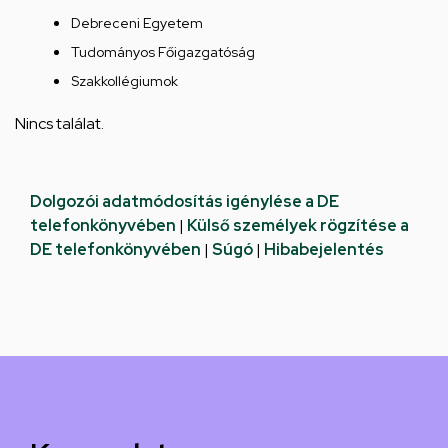
Debreceni Egyetem
Tudományos Főigazgatóság
Szakkollégiumok
Nincs találat.
Dolgozói adatmódosítás igénylése a DE
telefonkönyvében
|
Külső személyek rögzítése a
DE telefonkönyvében
|
Súgó
|
Hibabejelentés