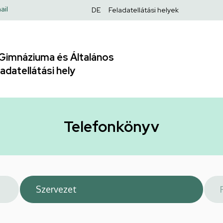
Felső
ail
DE
Feladatellátási helyek
navigáció
Gimnáziuma és Általános
adatellátási hely
Telefonkönyv