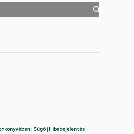
fonkönyvében
|
Súgó
|
Hibabejelentés