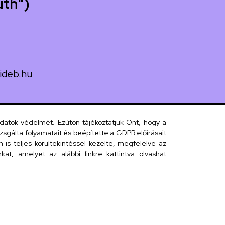
uth")
ideb.hu
uth utca 33.
adatok védelmét. Ezúton tájékoztatjuk Önt, hogy a
sgálta folyamatait és beépítette a GDPR előírásait
s teljes körültekintéssel kezelte, megfelelve az
 telefonkönyv
at, amelyet az alábbi linkre kattintva olvashat
efonkönyv