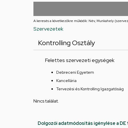
utcai
feladatellátási
A keresés a következőkre működik: Név, Munkahely (szervez
hely
Szervezetek
Kontrolling Osztály
Felettes szervezeti egységek
Debreceni Egyetem
Kancellária
Tervezési és Kontrolling Igazgatóság
Nincs találat.
Dolgozói adatmódosítás igénylése a DE