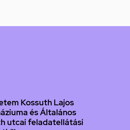
etem Kossuth Lajos
áziuma és Általános
h utcai feladatellátási