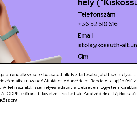
hely ("Kiskoss
Telefonszám
+36 52 518 616
Email
iskola@kossuth-alt.un
Cím
4024 Debrecen, Koss
 a rendelkezésére bocsátott, illetve birtokába jutott személyes 
lezően alkalmazandó Általános Adatvédelmi Rendelet alapján felülviz
A felhasználók személyes adatait a Debreceni Egyetem korábban i
Szervezeti
A GDPR előírásait követve frissítettük Adatvédelmi Tájékoztatónk
 Központ
UD tel