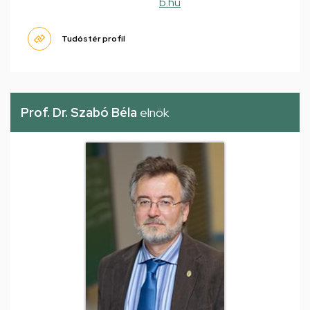
b.hu
Tudóstér profil
Prof. Dr. Szabó Béla
elnök