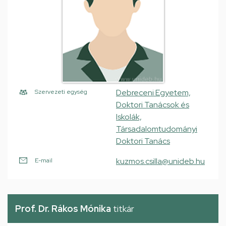
Debreceni Egyetem,
Szervezeti egység
Doktori Tanácsok és
Iskolák,
Társadalomtudományi
Doktori Tanács
kuzmos.csilla@unideb.hu
E-mail
Prof. Dr. Rákos Mónika
titkár