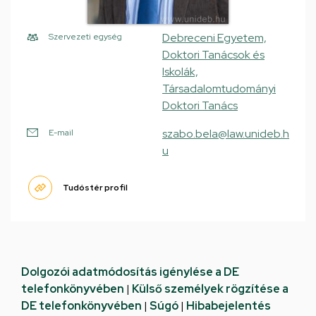
Debreceni Egyetem,
Szervezeti egység
Doktori Tanácsok és
Iskolák,
Társadalomtudományi
Doktori Tanács
szabo.bela@law.unideb.h
E-mail
u
Tudóstér profil
Dolgozói adatmódosítás igénylése a DE
telefonkönyvében
|
Külső személyek rögzítése a
DE telefonkönyvében
|
Súgó
|
Hibabejelentés