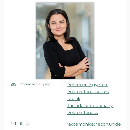
Debreceni Egyetem,
Szervezeti egység
Doktori Tanácsok és
Iskolák,
Társadalomtudományi
Doktori Tanács
rakos.monika@econ.unide
E-mail