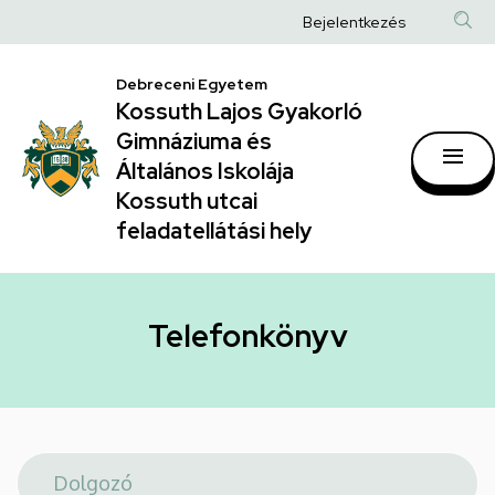
Telefonkönyv
Ugrás
Anonim
Bejelentkezés
a
|
Felhasználói
tartalomra
Kossuth
Debreceni Egyetem
fiók
Kossuth Lajos Gyakorló
Lajos
menüje
Gimnáziuma és
Gyakorló
Általános Iskolája
Gimnáziuma
Kossuth utcai
feladatellátási hely
és
Általános
Iskolája
Telefonkönyv
Kossuth
utcai
feladatellátási
hely