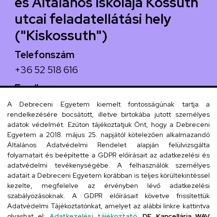
és Általános Iskolája Kossuth
utcai feladatellátási hely
("Kiskossuth")
Telefonszám
+36 52 518 616
Email
iskola@kossuth-alt.unideb.hu
A Debreceni Egyetem kiemelt fontosságúnak tartja a
rendelkezésére bocsátott, illetve birtokába jutott személyes
Cím
adatok védelmét. Ezúton tájékoztatjuk Önt, hogy a Debreceni
Egyetem a 2018. május 25. napjától kötelezően alkalmazandó
4024 Debrecen, Kossuth utca 33.
Általános Adatvédelmi Rendelet alapján felülvizsgálta
folyamatait és beépítette a GDPR előírásait az adatkezelési és
adatvédelmi tevékenységébe. A felhasználók személyes
adatait a Debreceni Egyetem korábban is teljes körültekintéssel
Szervezeti telefonkönyv
kezelte, megfelelve az érvényben lévő adatkezelési
szabályozásoknak. A GDPR előírásait követve frissítettük
Adatvédelmi Tájékoztatónkat, amelyet az alábbi linkre kattintva
olvashat el:
Adatkezelési tájékoztató.
DE Kancellária WAV