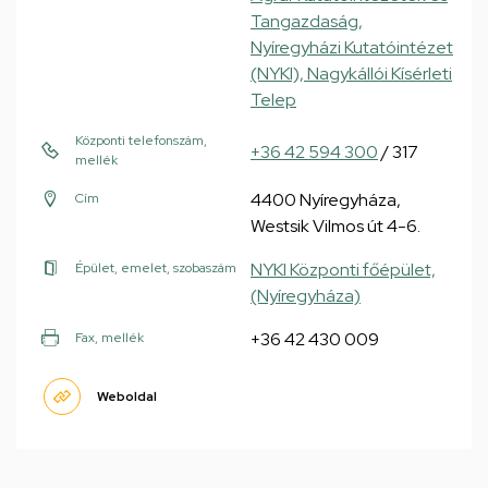
Tangazdaság,
Nyíregyházi Kutatóintézet
(NYKI), Nagykállói Kísérleti
Telep
Központi telefonszám,
+36 42 594 300
/ 317
mellék
4400 Nyíregyháza,
Cím
Westsik Vilmos út 4-6.
NYKI Központi főépület,
Épület, emelet, szobaszám
(Nyíregyháza)
+36 42 430 009
Fax, mellék
Weboldal