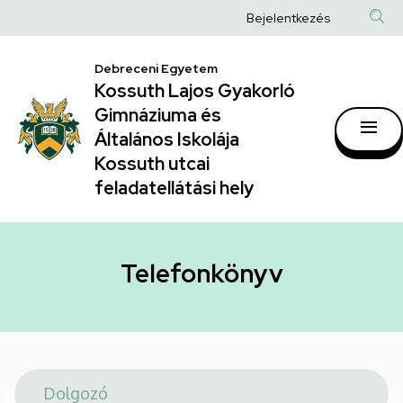
Telefonkönyv
Ugrás
Anonim
Bejelentkezés
a
|
Felhasználói
tartalomra
Kossuth
Debreceni Egyetem
fiók
Kossuth Lajos Gyakorló
Lajos
menüje
Gimnáziuma és
Gyakorló
Általános Iskolája
Gimnáziuma
Kossuth utcai
feladatellátási hely
és
Általános
Iskolája
Telefonkönyv
Kossuth
utcai
feladatellátási
hely