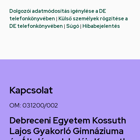
Dolgozói adatmódosítás igénylése a DE
telefonkönyvében
|
Külső személyek rögzítése a
DE telefonkönyvében
|
Súgó
|
Hibabejelentés
Kapcsolat
OM: 031200/002
Debreceni Egyetem Kossuth
Lajos Gyakorló Gimnáziuma