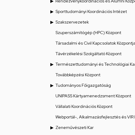
Rendezvénykoordinációs és Alumni Közp
Sporttudományi Koordinációs Intézet
Szakszervezetek
Szuperszámítógép (HPC) Központ
Társadalmi és Civil Kapcsolatok Központj
Távérzékelési Szolgáltató Központ
Természettudományi és Technológiai Ka
Továbbképzési Központ
Tudományos Főigazgatóság
UNIPASS Kártyamenedzsment Központ
Vállalati Koordinációs Központ
Webportál-, Alkalmazásfejlesztés és VIR
Zeneművészeti Kar