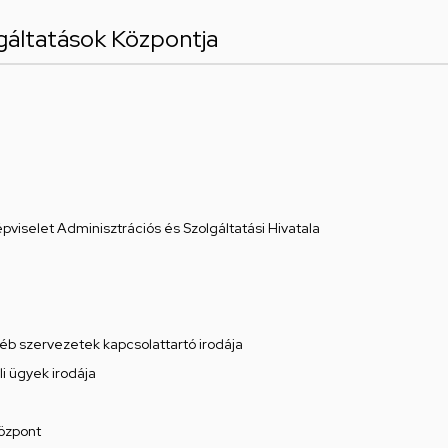
lgáltatások Központja
viselet Adminisztrációs és Szolgáltatási Hivatala
éb szervezetek kapcsolattartó irodája
li ügyek irodája
özpont