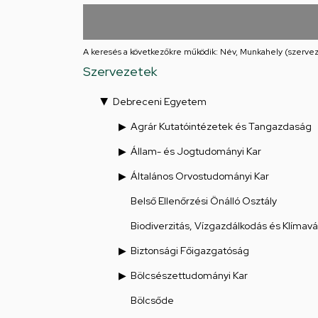
utcai
feladatellátási
A keresés a következőkre működik: Név, Munkahely (szervez
hely
Szervezetek
Debreceni Egyetem
Agrár Kutatóintézetek és Tangazdaság
Állam- és Jogtudományi Kar
Általános Orvostudományi Kar
Belső Ellenőrzési Önálló Osztály
Biodiverzitás, Vízgazdálkodás és Klímav
Biztonsági Főigazgatóság
Bölcsészettudományi Kar
Bölcsőde