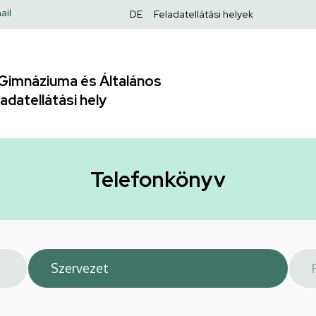
Felső
ail
DE
Feladatellátási helyek
navigáció
Gimnáziuma és Általános
adatellátási hely
Telefonkönyv