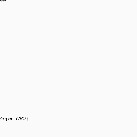
ont
a
r
 Központ (WAV)