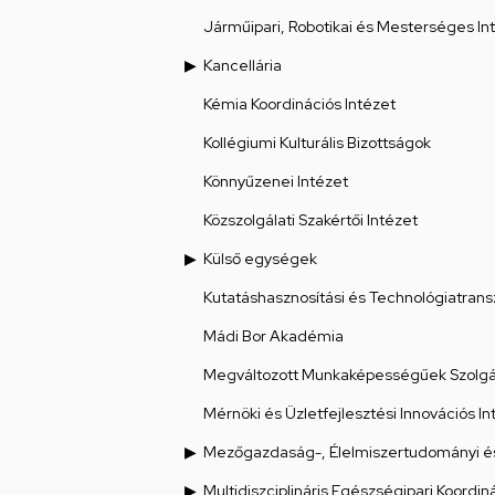
Járműipari, Robotikai és Mesterséges Int
Kancellária
Kémia Koordinációs Intézet
Kollégiumi Kulturális Bizottságok
Könnyűzenei Intézet
Közszolgálati Szakértői Intézet
Külső egységek
Kutatáshasznosítási és Technológiatrans
Mádi Bor Akadémia
Megváltozott Munkaképességűek Szolgál
Mérnöki és Üzletfejlesztési Innovációs In
Mezőgazdaság-, Élelmiszertudományi és
Multidiszciplináris Egészségipari Koordin