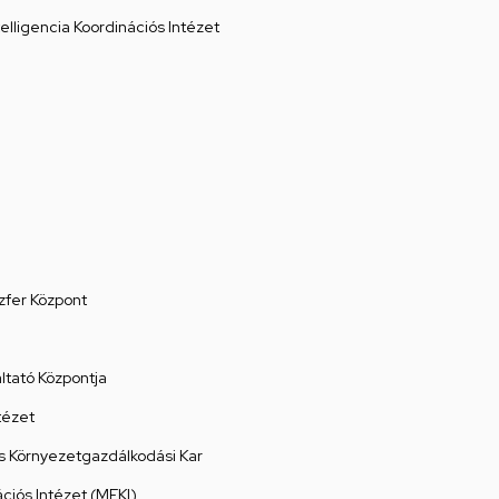
elligencia Koordinációs Intézet
zfer Központ
tató Központja
tézet
 Környezetgazdálkodási Kar
ációs Intézet (MEKI)