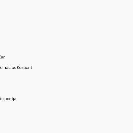
Kar
rdinációs Központ
Központja