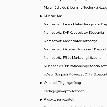
Multimédia és E-learning Technikai Közp
Műszaki Kar
Nemzetközi Felsőoktatási Rangsorok Köz
Nemzetközi K+F Kapcsolatok Központja
Nemzetközi Kapcsolatok Központja
Nemzetközi Oktatást Koordináló Központ
Nemzetközi PR és Marketing Központ
Nukleáris és Űrkutatás Kompetencia Köz
oDeon Színpadi Művészet Oktatóközpon
Oktatási Főigazgatóság
Pedagógusképző Központ
Projektszervezetek