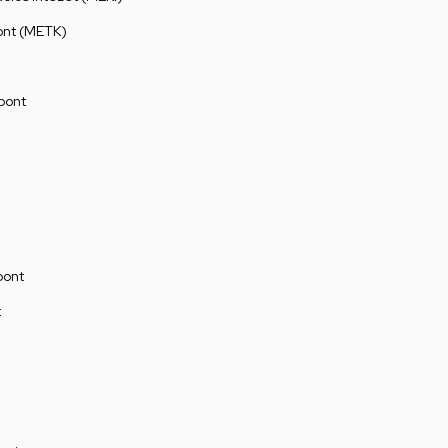
ont (METK)
pont
pont
t