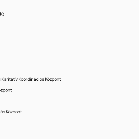
K)
Karitatív Koordinációs Központ
özpont
ós Központ