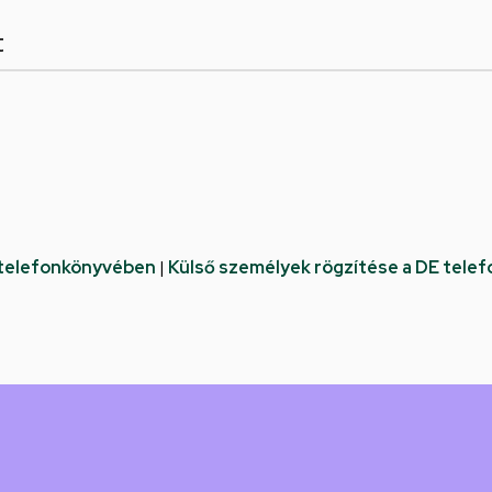
t
 telefonkönyvében
|
Külső személyek rögzítése a DE tele