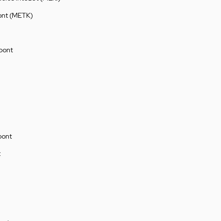
ont (METK)
pont
pont
t