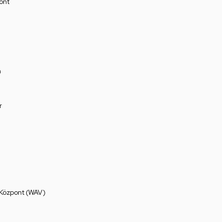
ont
a
r
 Központ (WAV)