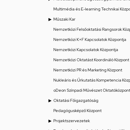
Multimédia és E-learning Technikai Közp
Műszaki Kar
Nemzetközi Felsőoktatási Rangsorok Köz
Nemzetközi K+F Kapcsolatok Központja
Nemzetközi Kapcsolatok Központja
Nemzetközi Oktatást Koordináló Központ
Nemzetközi PR és Marketing Központ
Nukleáris és Űrkutatás Kompetencia Köz
oDeon Színpadi Művészet Oktatóközpon
Oktatási Főigazgatóság
Pedagógusképző Központ
Projektszervezetek