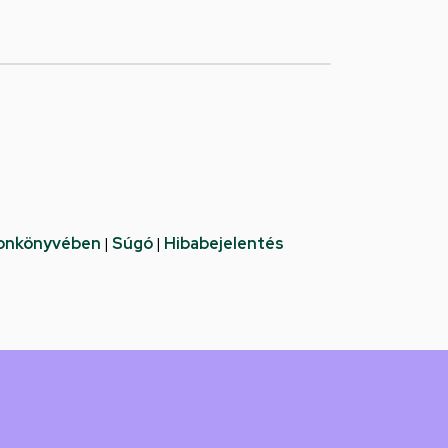
fonkönyvében
|
Súgó
|
Hibabejelentés