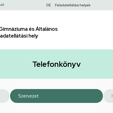
Felső
ail
DE
Feladatellátási helyek
navigáció
Gimnáziuma és Általános
adatellátási hely
Telefonkönyv