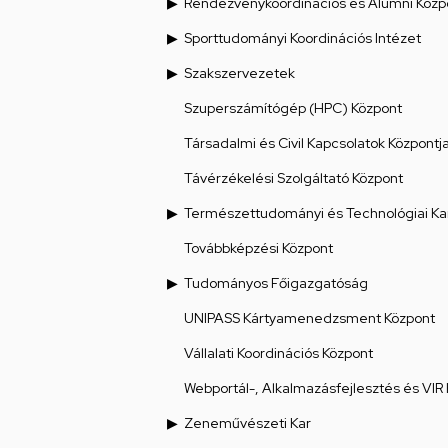
Rendezvénykoordinációs és Alumni Közp
Sporttudományi Koordinációs Intézet
Szakszervezetek
Szuperszámítógép (HPC) Központ
Társadalmi és Civil Kapcsolatok Központj
Távérzékelési Szolgáltató Központ
Természettudományi és Technológiai Ka
Továbbképzési Központ
Tudományos Főigazgatóság
UNIPASS Kártyamenedzsment Központ
Vállalati Koordinációs Központ
Webportál-, Alkalmazásfejlesztés és VIR
Zeneművészeti Kar