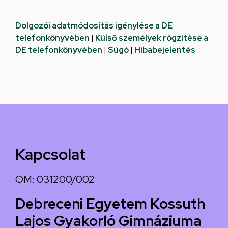
Dolgozói adatmódosítás igénylése a DE
telefonkönyvében
|
Külső személyek rögzítése a
DE telefonkönyvében
|
Súgó
|
Hibabejelentés
Kapcsolat
OM: 031200/002
Debreceni Egyetem Kossuth
Lajos Gyakorló Gimnáziuma