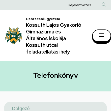
Telefonkönyv
Ugrás
Anonim
Bejelentkezés
a
|
Felhasználói
tartalomra
Kossuth
Debreceni Egyetem
fiók
Kossuth Lajos Gyakorló
Lajos
menüje
Gimnáziuma és
Gyakorló
Általános Iskolája
Gimnáziuma
Kossuth utcai
feladatellátási hely
és
Általános
Iskolája
Telefonkönyv
Kossuth
utcai
feladatellátási
hely