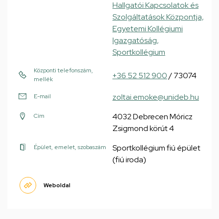
Hallgatói Kapcsolatok és
Szolgáltatások Központja,
Egyetemi Kollégiumi
Igazgatóság,
Sportkollégium
Központi telefonszám,
+36 52 512 900
/ 73074
mellék
zoltai.emoke@unideb.hu
E-mail
4032 Debrecen Móricz
Cím
Zsigmond körút 4
Sportkollégium fiú épület
Épület, emelet, szobaszám
(fiú iroda)
Weboldal