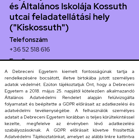
és Általános Iskolája Kossuth
utcai feladatellátási hely
("Kiskossuth")
Telefonszám
+36 52 518 616
Email
iskola@kossuth-alt.unideb.hu
A Debreceni Egyetem kiemelt fontosságúnak tartja a
rendelkezésére bocsátott, illetve birtokába jutott személyes
Cím
adatok védelmét. Ezúton tájékoztatjuk Önt, hogy a Debreceni
Egyetem a 2018. május 25. napjától kötelezően alkalmazandó
4024 Debrecen, Kossuth utca 33.
Általános Adatvédelmi Rendelet alapján felülvizsgálta
folyamatait és beépítette a GDPR előírásait az adatkezelési és
adatvédelmi tevékenységébe. A felhasználók személyes
adatait a Debreceni Egyetem korábban is teljes körültekintéssel
Szervezeti telefonkönyv
kezelte, megfelelve az érvényben lévő adatkezelési
szabályozásoknak. A GDPR előírásait követve frissítettük
Adatvédelmi Tájékoztatónkat, amelyet az alábbi linkre kattintva