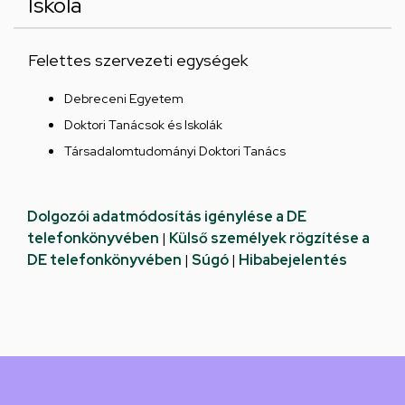
Iskola
Felettes szervezeti egységek
Debreceni Egyetem
Doktori Tanácsok és Iskolák
Társadalomtudományi Doktori Tanács
Dolgozói adatmódosítás igénylése a DE
telefonkönyvében
|
Külső személyek rögzítése a
DE telefonkönyvében
|
Súgó
|
Hibabejelentés