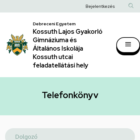
Telefonkönyv
Ugrás
Anonim
Bejelentkezés
a
|
Felhasználói
tartalomra
Kossuth
Debreceni Egyetem
fiók
Kossuth Lajos Gyakorló
Lajos
menüje
Gimnáziuma és
Gyakorló
Általános Iskolája
Gimnáziuma
Kossuth utcai
feladatellátási hely
és
Általános
Iskolája
Telefonkönyv
Kossuth
utcai
feladatellátási
hely