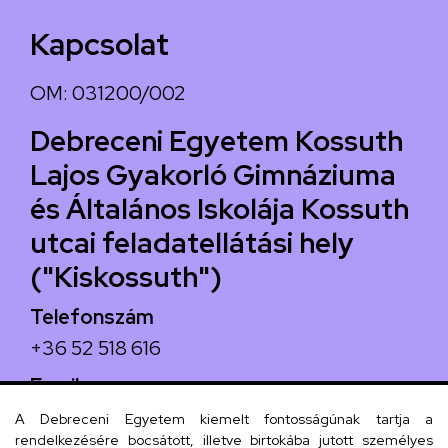
Kapcsolat
OM: 031200/002
Debreceni Egyetem Kossuth
Lajos Gyakorló Gimnáziuma
és Általános Iskolája Kossuth
utcai feladatellátási hely
("Kiskossuth")
Telefonszám
+36 52 518 616
Email
iskola@kossuth-alt.unideb.hu
A Debreceni Egyetem kiemelt fontosságúnak tartja a
rendelkezésére bocsátott, illetve birtokába jutott személyes