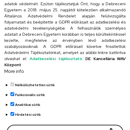
Cím
adatok védelmét. Ezúton tájékoztatjuk Önt, hogy a Debreceni
Egyetem a 2018. május 25. napjától kötelezően alkalmazandó
4024 Debrecen, Kossuth utca 33.
Általános Adatvédelmi Rendelet alapján felülvizsgálta
folyamatait és beépítette a GDPR előírásait az adatkezelési és
adatvédelmi tevékenységébe. A felhasználók személyes
adatait a Debreceni Egyetem korábban is teljes körültekintéssel
Szervezeti telefonkönyv
kezelte, megfelelve az érvényben lévő adatkezelési
szabályozásoknak. A GDPR előírásait követve frissítettük
Adatvédelmi Tájékoztatónkat, amelyet az alábbi linkre kattintva
olvashat el:
Adatkezelési tájékoztató.
DE Kancellária WAV
UD telefonkönyv
Központ
More info
Nélkülözhetetlen sütik
Funkcionális sütik
Analitikai sütik
Adatvédelem
Adatvédelem
Hirdetési sütik
Régi oldal