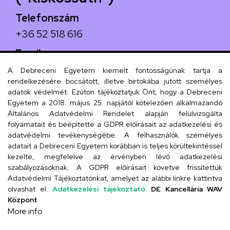
Telefonszám
+36 52 518 616
Email
iskola@kossuth-alt.unideb.hu
A Debreceni Egyetem kiemelt fontosságúnak tartja a
rendelkezésére bocsátott, illetve birtokába jutott személyes
Cím
adatok védelmét. Ezúton tájékoztatjuk Önt, hogy a Debreceni
Egyetem a 2018. május 25. napjától kötelezően alkalmazandó
4024 Debrecen, Kossuth utca 33.
Általános Adatvédelmi Rendelet alapján felülvizsgálta
folyamatait és beépítette a GDPR előírásait az adatkezelési és
adatvédelmi tevékenységébe. A felhasználók személyes
adatait a Debreceni Egyetem korábban is teljes körültekintéssel
Szervezeti telefonkönyv
kezelte, megfelelve az érvényben lévő adatkezelési
szabályozásoknak. A GDPR előírásait követve frissítettük
Adatvédelmi Tájékoztatónkat, amelyet az alábbi linkre kattintva
olvashat el:
Adatkezelési tájékoztató.
DE Kancellária WAV
UD telefonkönyv
Központ
More info