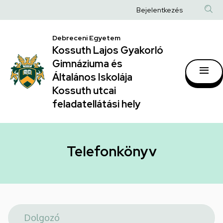
Telefonkönyv
Ugrás
Anonim
Bejelentkezés
a
|
Felhasználói
tartalomra
Kossuth
Debreceni Egyetem
fiók
Kossuth Lajos Gyakorló
Lajos
menüje
Gimnáziuma és
Gyakorló
Általános Iskolája
Gimnáziuma
Kossuth utcai
feladatellátási hely
és
Általános
Iskolája
Telefonkönyv
Kossuth
utcai
feladatellátási
hely