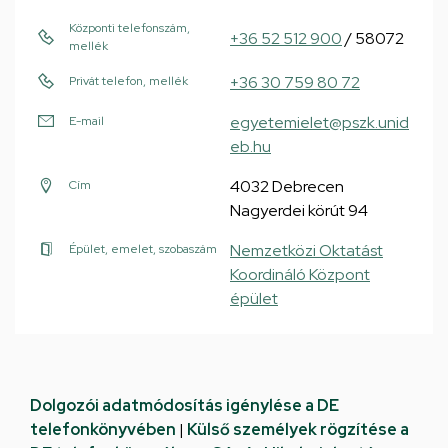
Központi telefonszám,
+36 52 512 900
/ 58072
mellék
+36 30 759 80 72
Privát telefon, mellék
egyetemielet@pszk.unid
E-mail
eb.hu
4032 Debrecen
Cím
Nagyerdei körút 94
Nemzetközi Oktatást
Épület, emelet, szobaszám
Koordináló Központ
épület
Dolgozói adatmódosítás igénylése a DE
telefonkönyvében
|
Külső személyek rögzítése a