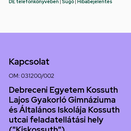
DE telefonkönyvében
|
Súgó
|
Hibabejelentés
Kapcsolat
OM: 031200/002
Debreceni Egyetem Kossuth
Lajos Gyakorló Gimnáziuma
és Általános Iskolája Kossuth
utcai feladatellátási hely
("Kiskossuth")