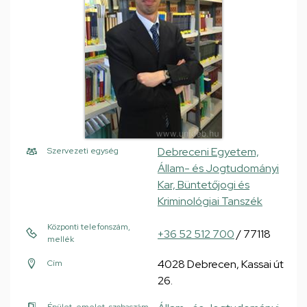
Debreceni Egyetem,
Szervezeti egység
Állam- és Jogtudományi
Kar, Büntetőjogi és
Kriminológiai Tanszék
Központi telefonszám,
+36 52 512 700
/ 77118
mellék
4028 Debrecen, Kassai út
Cím
26.