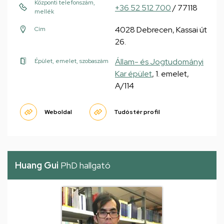
Központi telefonszám,
+36 52 512 700
/ 77118
mellék
4028 Debrecen, Kassai út
Cím
26.
Állam- és Jogtudományi
Épület, emelet, szobaszám
Kar épület
, 1. emelet,
A/114
Weboldal
Tudóstér profil
Huang Gui
PhD hallgató