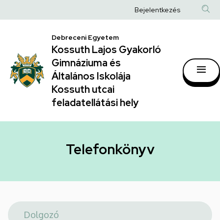
Telefonkönyv
Ugrás
Anonim
Bejelentkezés
a
|
Felhasználói
tartalomra
Kossuth
Debreceni Egyetem
fiók
Kossuth Lajos Gyakorló
Lajos
menüje
Gimnáziuma és
Gyakorló
Általános Iskolája
Gimnáziuma
Kossuth utcai
feladatellátási hely
és
Általános
Iskolája
Telefonkönyv
Kossuth
utcai
feladatellátási
hely