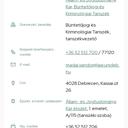
Kar, Büntetőjogi és
Kriminológiai Tanszék
Büntetőjogi és
Szervezet, beosztás
Kriminológiai Tanszék,
tanszékvezető
Központi telefonszám,
+36 52 512 700
/ 77120
mellék
madai.sandor@law.unideb.
E-mail
hu
4028 Debrecen, Kassai út
Cím
26.
Állam- és Jogtudományi
Épület, emelet, szobaszám
Kar épület
, 1. emelet,
A/115 (tanszéki szoba)
+36 52 512 706
Fax, mellék