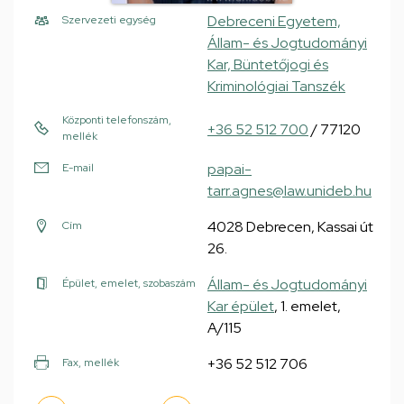
Debreceni Egyetem,
Szervezeti egység
Állam- és Jogtudományi
Kar, Büntetőjogi és
Kriminológiai Tanszék
Központi telefonszám,
+36 52 512 700
/ 77120
mellék
papai-
E-mail
tarr.agnes@law.unideb.hu
4028 Debrecen, Kassai út
Cím
26.
Állam- és Jogtudományi
Épület, emelet, szobaszám
Kar épület
, 1. emelet,
A/115
+36 52 512 706
Fax, mellék