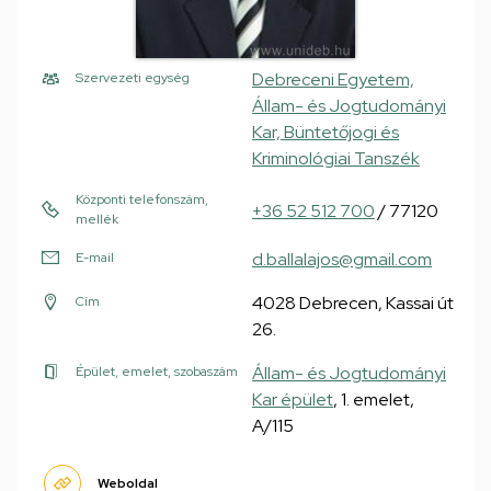
Debreceni Egyetem,
Szervezeti egység
Állam- és Jogtudományi
Kar, Büntetőjogi és
Kriminológiai Tanszék
Központi telefonszám,
+36 52 512 700
/ 77120
mellék
d.ballalajos@gmail.com
E-mail
4028 Debrecen, Kassai út
Cím
26.
Állam- és Jogtudományi
Épület, emelet, szobaszám
Kar épület
, 1. emelet,
A/115
Weboldal