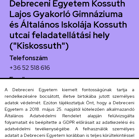
Debreceni Egyetem Kossuth
Lajos Gyakorló Gimnáziuma
és Általános Iskolája Kossuth
utcai feladatellátási hely
("Kiskossuth")
Telefonszám
+36 52 518 616
Email
iskola@kossuth-alt.unideb.hu
A Debreceni Egyetem kiemelt fontosságúnak tartja a
rendelkezésére bocsátott, illetve birtokába jutott személyes
Cím
adatok védelmét. Ezúton tájékoztatjuk Önt, hogy a Debreceni
Egyetem a 2018. május 25. napjától kötelezően alkalmazandó
4024 Debrecen, Kossuth utca 33.
Általános Adatvédelmi Rendelet alapján felülvizsgálta
folyamatait és beépítette a GDPR előírásait az adatkezelési és
adatvédelmi tevékenységébe. A felhasználók személyes
adatait a Debreceni Egyetem korábban is teljes körültekintéssel