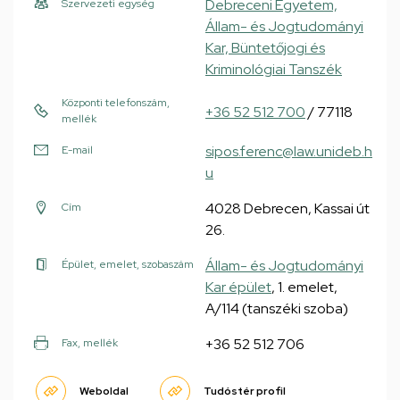
Debreceni Egyetem,
Szervezeti egység
Állam- és Jogtudományi
Kar, Büntetőjogi és
Kriminológiai Tanszék
Központi telefonszám,
+36 52 512 700
/ 77118
mellék
sipos.ferenc@law.unideb.h
E-mail
u
4028 Debrecen, Kassai út
Cím
26.
Állam- és Jogtudományi
Épület, emelet, szobaszám
Kar épület
, 1. emelet,
A/114 (tanszéki szoba)
+36 52 512 706
Fax, mellék
Weboldal
Tudóstér profil