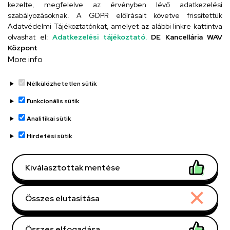
Szervezeti telefonkönyv
kezelte, megfelelve az érvényben lévő adatkezelési
szabályozásoknak. A GDPR előírásait követve frissítettük
Adatvédelmi Tájékoztatónkat, amelyet az alábbi linkre kattintva
olvashat el:
Adatkezelési tájékoztató.
DE Kancellária WAV
UD telefonkönyv
Központ
More info
Nélkülözhetetlen sütik
Funkcionális sütik
Analitikai sütik
Adatvédelem
Adatvédelem
Hirdetési sütik
Régi oldal
Kiválasztottak mentése
Technikai információk
Összes elutasítása
Copyright © 2026 Unideb
Összes elfogadása