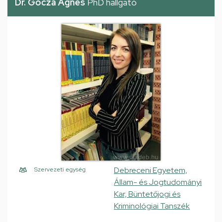
Dr. Gócza Ágnes
PhD hallgató
Debreceni Egyetem,
Szervezeti egység
Állam- és Jogtudományi
Kar, Büntetőjogi és
Kriminológiai Tanszék