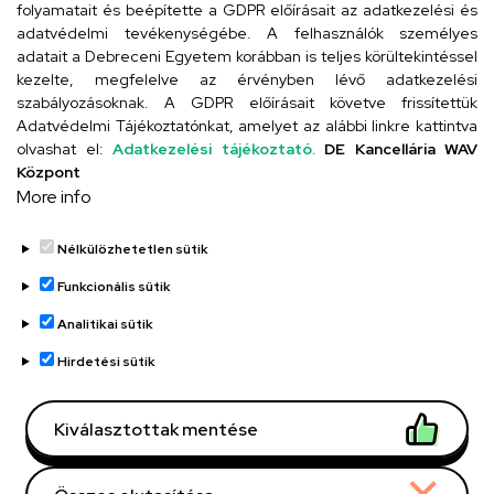
folyamatait és beépítette a GDPR előírásait az adatkezelési és
adatvédelmi tevékenységébe. A felhasználók személyes
adatait a Debreceni Egyetem korábban is teljes körültekintéssel
Szervezeti telefonkönyv
kezelte, megfelelve az érvényben lévő adatkezelési
szabályozásoknak. A GDPR előírásait követve frissítettük
Adatvédelmi Tájékoztatónkat, amelyet az alábbi linkre kattintva
olvashat el:
Adatkezelési tájékoztató.
DE Kancellária WAV
UD telefonkönyv
Központ
More info
Nélkülözhetetlen sütik
Funkcionális sütik
Analitikai sütik
Adatvédelem
Adatvédelem
Hirdetési sütik
Régi oldal
Kiválasztottak mentése
Technikai információk