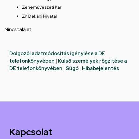
Zeneművészeti Kar
ZK Dékáni Hivatal
Nincs találat.
Dolgozói adatmódosítás igénylése a DE
telefonkönyvében
|
Külső személyek rögzítése a
DE telefonkönyvében
|
Súgó
|
Hibabejelentés
Kapcsolat