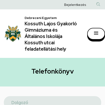
Telefonkönyv
Ugrás
Anonim
Bejelentkezés
a
|
Felhasználói
tartalomra
Kossuth
Debreceni Egyetem
fiók
Kossuth Lajos Gyakorló
Lajos
menüje
Gimnáziuma és
Gyakorló
Általános Iskolája
Gimnáziuma
Kossuth utcai
feladatellátási hely
és
Általános
Iskolája
Telefonkönyv
Kossuth
utcai
feladatellátási
hely