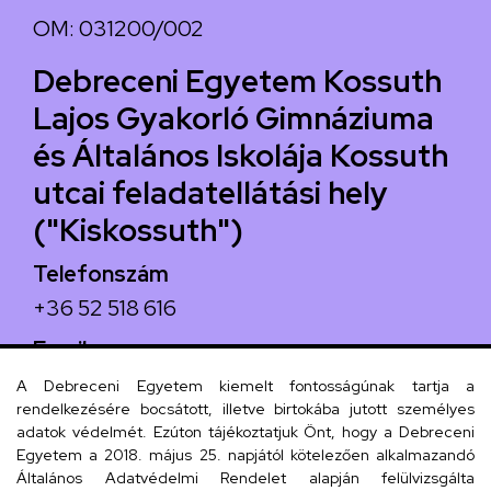
OM: 031200/002
Debreceni Egyetem Kossuth
Lajos Gyakorló Gimnáziuma
és Általános Iskolája Kossuth
utcai feladatellátási hely
("Kiskossuth")
Telefonszám
+36 52 518 616
Email
iskola@kossuth-alt.unideb.hu
A Debreceni Egyetem kiemelt fontosságúnak tartja a
rendelkezésére bocsátott, illetve birtokába jutott személyes
Cím
adatok védelmét. Ezúton tájékoztatjuk Önt, hogy a Debreceni
Egyetem a 2018. május 25. napjától kötelezően alkalmazandó
4024 Debrecen, Kossuth utca 33.
Általános Adatvédelmi Rendelet alapján felülvizsgálta