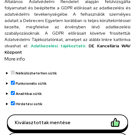
Általános Adatvédelmi Rendelet alapján felülvizsgálta
folyamatait és beépítette a GDPR előírásait az adatkezelési és
adatvédelmi tevékenységébe. A felhasználók személyes
adatait a Debreceni Egyetem korábban is teljes körültekintéssel
Szervezeti telefonkönyv
kezelte, megfelelve az érvényben lévő adatkezelési
szabályozásoknak. A GDPR előírásait követve frissítettük
Adatvédelmi Tájékoztatónkat, amelyet az alábbi linkre kattintva
olvashat el:
Adatkezelési tájékoztató.
DE Kancellária WAV
UD telefonkönyv
Központ
More info
Nélkülözhetetlen sütik
Funkcionális sütik
Analitikai sütik
Adatvédelem
Adatvédelem
Hirdetési sütik
Régi oldal
Kiválasztottak mentése
Technikai információk