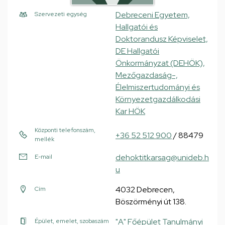
Debreceni Egyetem,
Szervezeti egység
Hallgatói és
Doktorandusz Képviselet,
DE Hallgatói
Önkormányzat (DEHÖK),
Mezőgazdaság-,
Élelmiszertudományi és
Környezetgazdálkodási
Kar HÖK
Központi telefonszám,
+36 52 512 900
/ 88479
mellék
dehoktitkarsag@unideb.h
E-mail
u
4032 Debrecen,
Cím
Böszörményi út 138.
"A" Főépület Tanulmányi
Épület, emelet, szobaszám