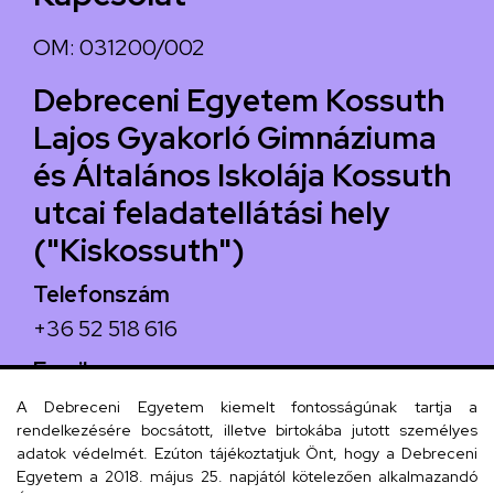
OM: 031200/002
Debreceni Egyetem Kossuth
Lajos Gyakorló Gimnáziuma
és Általános Iskolája Kossuth
utcai feladatellátási hely
("Kiskossuth")
Telefonszám
+36 52 518 616
Email
iskola@kossuth-alt.unideb.hu
A Debreceni Egyetem kiemelt fontosságúnak tartja a
rendelkezésére bocsátott, illetve birtokába jutott személyes
Cím
adatok védelmét. Ezúton tájékoztatjuk Önt, hogy a Debreceni
Egyetem a 2018. május 25. napjától kötelezően alkalmazandó
4024 Debrecen, Kossuth utca 33.