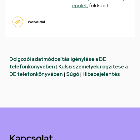
épület
, földszint
Weboldal
Dolgozói adatmódosítás igénylése a DE
telefonkönyvében
|
Külső személyek rögzítése a
DE telefonkönyvében
|
Súgó
|
Hibabejelentés
Kapcsolat