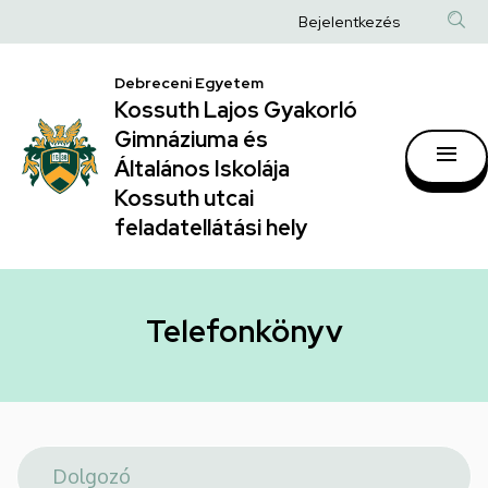
Telefonkönyv
Ugrás
Anonim
Bejelentkezés
a
|
Felhasználói
tartalomra
Kossuth
Debreceni Egyetem
fiók
Kossuth Lajos Gyakorló
Lajos
menüje
Gimnáziuma és
Gyakorló
Általános Iskolája
Gimnáziuma
Kossuth utcai
feladatellátási hely
és
Általános
Iskolája
Telefonkönyv
Kossuth
utcai
feladatellátási
hely