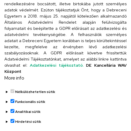
rendelkezésére bocsátott, illetve birtokába jutott személyes
Cím
adatok védelmét. Ezúton tájékoztatjuk Önt, hogy a Debreceni
Egyetem a 2018. május 25. napjától kötelezően alkalmazandó
4024 Debrecen, Kossuth utca 33.
Általános Adatvédelmi Rendelet alapján felülvizsgálta
folyamatait és beépítette a GDPR előírásait az adatkezelési és
adatvédelmi tevékenységébe. A felhasználók személyes
adatait a Debreceni Egyetem korábban is teljes körültekintéssel
Szervezeti telefonkönyv
kezelte, megfelelve az érvényben lévő adatkezelési
szabályozásoknak. A GDPR előírásait követve frissítettük
Adatvédelmi Tájékoztatónkat, amelyet az alábbi linkre kattintva
olvashat el:
Adatkezelési tájékoztató.
DE Kancellária WAV
UD telefonkönyv
Központ
More info
Nélkülözhetetlen sütik
Funkcionális sütik
Analitikai sütik
Adatvédelem
Adatvédelem
Hirdetési sütik