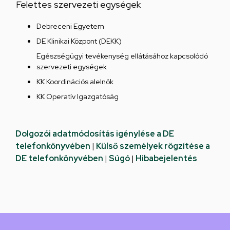
Felettes szervezeti egységek
Debreceni Egyetem
DE Klinikai Központ (DEKK)
Egészségügyi tevékenység ellátásához kapcsolódó
szervezeti egységek
KK Koordinációs alelnök
KK Operatív Igazgatóság
Dolgozói adatmódosítás igénylése a DE
telefonkönyvében
|
Külső személyek rögzítése a
DE telefonkönyvében
|
Súgó
|
Hibabejelentés