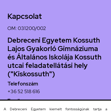
Kapcsolat
OM: 031200/002
Debreceni Egyetem Kossuth
Lajos Gyakorló Gimnáziuma
és Általános Iskolája Kossuth
utcai feladatellátási hely
("Kiskossuth")
Telefonszám
+36 52 518 616
Email
iskola@kossuth-alt.unideb.hu
A Debreceni Egyetem kiemelt fontosságúnak tartja a