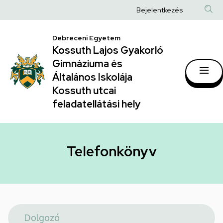
Telefonkönyv
Ugrás
Anonim
Bejelentkezés
a
|
Felhasználói
tartalomra
Kossuth
Debreceni Egyetem
fiók
Kossuth Lajos Gyakorló
Lajos
menüje
Gimnáziuma és
Gyakorló
Általános Iskolája
Gimnáziuma
Kossuth utcai
feladatellátási hely
és
Általános
Iskolája
Telefonkönyv
Kossuth
utcai
feladatellátási
hely