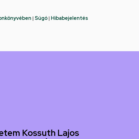
fonkönyvében
|
Súgó
|
Hibabejelentés
etem Kossuth Lajos