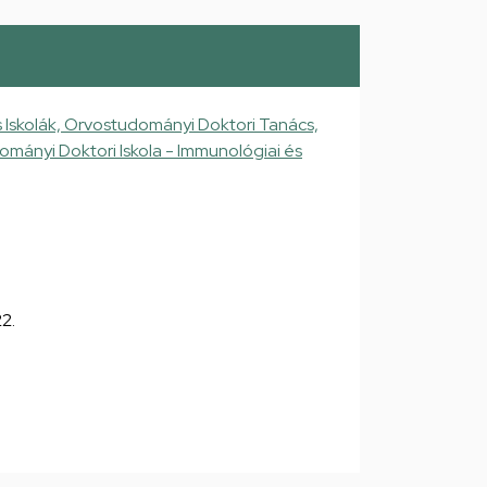
Iskolák, Orvostudományi Doktori Tanács,
mányi Doktori Iskola - Immunológiai és
2.