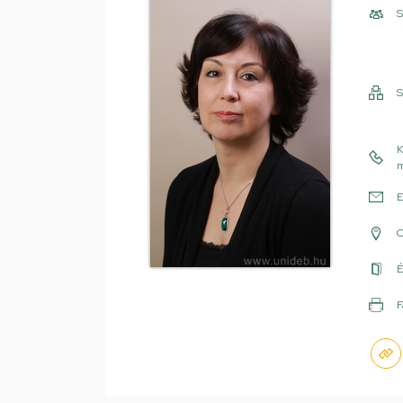
S
S
K
m
E
É
F