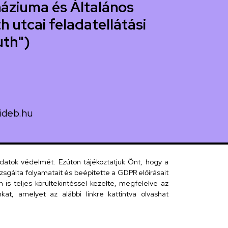
áziuma és Általános
h utcai feladatellátási
uth")
ideb.hu
uth utca 33.
adatok védelmét. Ezúton tájékoztatjuk Önt, hogy a
sgálta folyamatait és beépítette a GDPR előírásait
s teljes körültekintéssel kezelte, megfelelve az
 telefonkönyv
at, amelyet az alábbi linkre kattintva olvashat