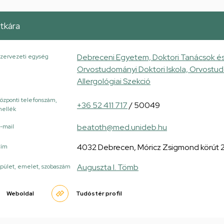
itkára
Debreceni Egyetem, Doktori Tanácsok és 
zervezeti egység
Orvostudományi Doktori Iskola, Orvostudo
Allergológiai Szekció
özponti telefonszám,
+36 52 411 717
/ 50049
ellék
beatoth@med.unideb.hu
-mail
4032 Debrecen, Móricz Zsigmond körút 2
Cím
Auguszta I. Tömb
pület, emelet, szobaszám
Weboldal
Tudóstér profil