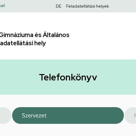
Felső
ail
DE
Feladatellátási helyek
navigáció
Gimnáziuma és Általános
adatellátási hely
Telefonkönyv