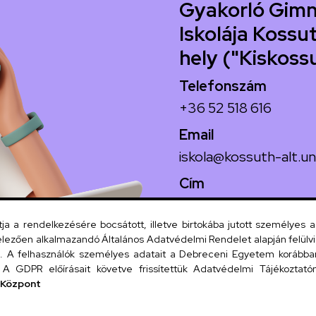
Gyakorló Gimn
Iskolája Kossut
hely ("Kiskoss
Telefonszám
+36 52 518 616
Email
iskola@kossuth-alt.un
Cím
4024 Debrecen, Koss
 a rendelkezésére bocsátott, illetve birtokába jutott személyes 
lezően alkalmazandó Általános Adatvédelmi Rendelet alapján felülviz
A felhasználók személyes adatait a Debreceni Egyetem korábban i
Szervezeti
A GDPR előírásait követve frissítettük Adatvédelmi Tájékoztatónk
 Központ