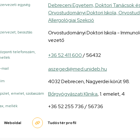
Debreceni Egyetem, Doktori Tanácsok és 
zervezeti egység
Orvostudományi Doktori Iskola, Orvostudo
Allergológiai Szekció
Orvostudományi Doktori Iskola - Immunológ
zervezet, beosztás
vezető
özponti telefonszám,
+36 52 411 600
/ 56432
ellék
aszegedi@med.unideb.hu
-mail
4032 Debrecen, Nagyerdei körút 98.
Cím
Bőrgyógyászati Klinika
, 1. emelet, 4
pület, emelet, szobaszám
+36 52 255 736 / 56736
ax, mellék
Weboldal
Tudóstér profil