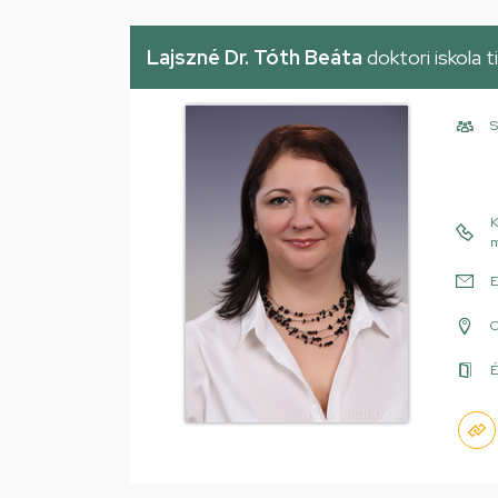
Lajszné Dr. Tóth Beáta
doktori iskola t
S
K
m
E
É