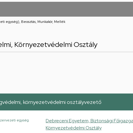
eti egység), Beosztás, Munkakör, Mellék
lmi, Környezetvédelmi Osztály
védelmi, környezetvédelmi osztályvezető
Debreceni Egyetem, Biztonsági Főigazg
zervezeti egység
Környezetvédelmi Osztály