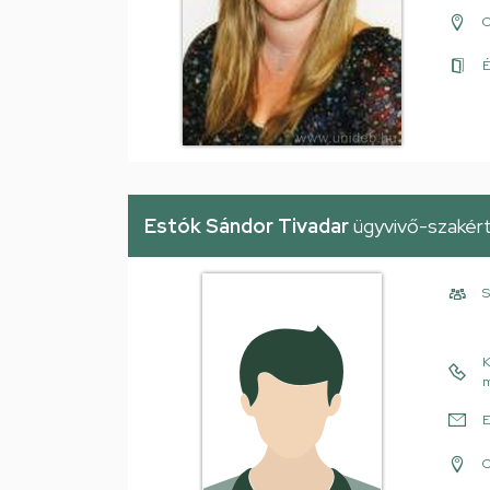
É
Estók Sándor Tivadar
ügyvivő-szakér
S
K
m
E