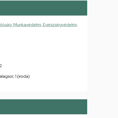
atóság, Munkavédelmi, Egészségvédelmi,
2
alagsor, 1 (iroda)