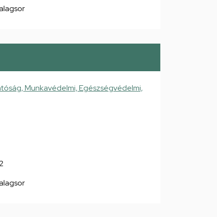
 alagsor
atóság, Munkavédelmi, Egészségvédelmi,
2
 alagsor