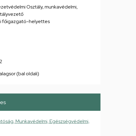
zetvédelmi Osztály, munkavédelmi,
tályvezető
i főigazgató-helyettes
2
alagsor (bal oldali)
tes
atóság, Munkavédelmi, Egészségvédelmi,