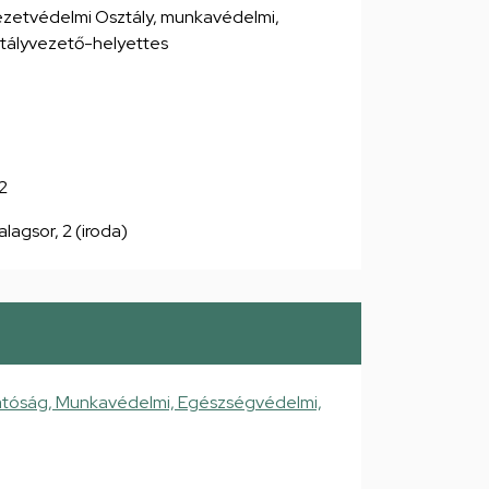
zetvédelmi Osztály, munkavédelmi,
tályvezető-helyettes
2
alagsor, 2 (iroda)
atóság, Munkavédelmi, Egészségvédelmi,