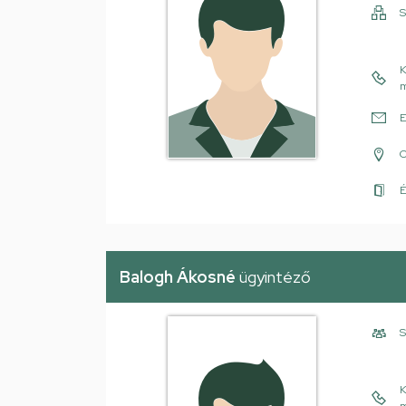
S
K
m
E
É
Balogh Ákosné
ügyintéző
S
K