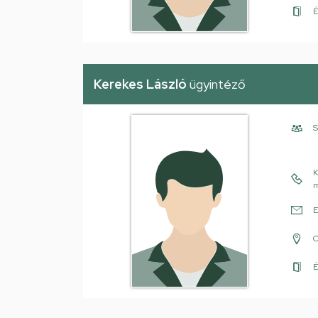
É
Kerekes László
ügyintéző
S
K
m
E
É