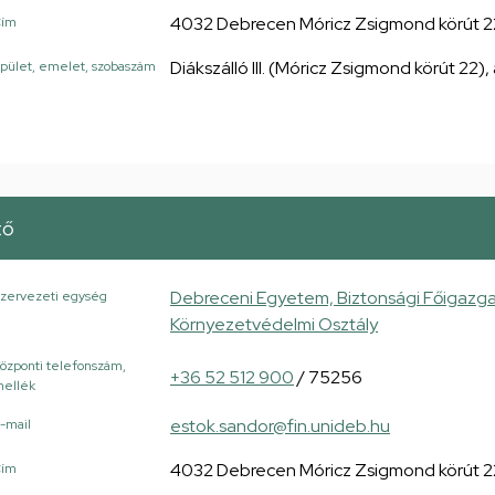
4032 Debrecen Móricz Zsigmond körút 2
Cím
Diákszálló III. (Móricz Zsigmond körút 22), 
pület, emelet, szobaszám
tő
Debreceni Egyetem, Biztonsági Főigazg
zervezeti egység
Környezetvédelmi Osztály
özponti telefonszám,
+36 52 512 900
/ 75256
ellék
estok.sandor@fin.unideb.hu
-mail
4032 Debrecen Móricz Zsigmond körút 2
Cím