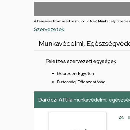
utcai
feladatellátási
A keresés a következőkre működik: Név, Munkahely (szervez
hely
Szervezetek
Munkavédelmi, Egészségvéde
Felettes szervezeti egységek
Debreceni Egyetem
Biztonsági Főigazgatóság
Daróczi Attila
munkavédelmi, egészség
S