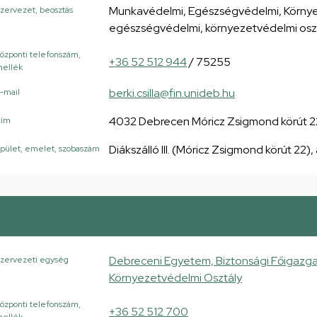
Munkavédelmi, Egészségvédelmi, Környe
zervezet, beosztás
egészségvédelmi, környezetvédelmi osz
özponti telefonszám,
+36 52 512 944
/ 75255
ellék
berki.csilla@fin.unideb.hu
-mail
4032 Debrecen Móricz Zsigmond körút 2
Cím
Diákszálló III. (Móricz Zsigmond körút 22), 
pület, emelet, szobaszám
Debreceni Egyetem, Biztonsági Főigazg
zervezeti egység
Környezetvédelmi Osztály
özponti telefonszám,
+36 52 512 700