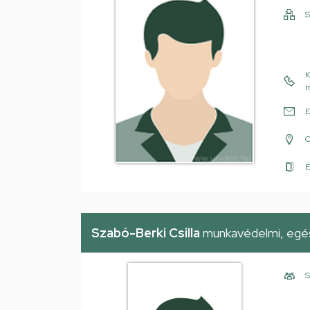
S
K
m
E
É
Szabó-Berki Csilla
munkavédelmi, egés
S