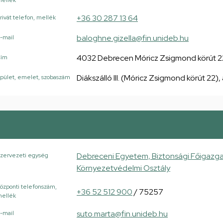
ellék
+36 30 287 13 64
rivát telefon, mellék
baloghne.gizella@fin.unideb.hu
-mail
4032 Debrecen Móricz Zsigmond körút 2
Cím
Diákszálló III. (Móricz Zsigmond körút 22),
pület, emelet, szobaszám
Debreceni Egyetem, Biztonsági Főigazg
zervezeti egység
Környezetvédelmi Osztály
özponti telefonszám,
+36 52 512 900
/ 75257
ellék
suto.marta@fin.unideb.hu
-mail