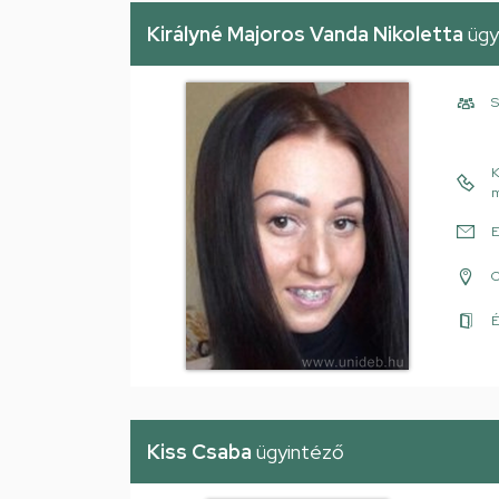
Királyné Majoros Vanda Nikoletta
ügy
S
K
m
E
É
Kiss Csaba
ügyintéző