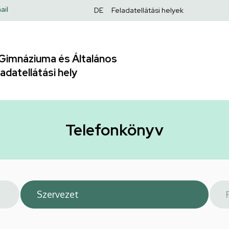
Felső
ail
DE
Feladatellátási helyek
navigáció
Gimnáziuma és Általános
adatellátási hely
Telefonkönyv