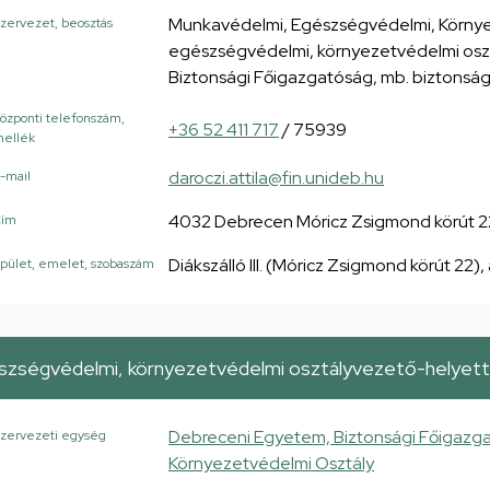
Munkavédelmi, Egészségvédelmi, Környe
zervezet, beosztás
egészségvédelmi, környezetvédelmi osz
Biztonsági Főigazgatóság, mb. biztonság
özponti telefonszám,
+36 52 411 717
/ 75939
ellék
daroczi.attila@fin.unideb.hu
-mail
4032 Debrecen Móricz Zsigmond körút 2
Cím
Diákszálló III. (Móricz Zsigmond körút 22), 
pület, emelet, szobaszám
zségvédelmi, környezetvédelmi osztályvezető-helyet
Debreceni Egyetem, Biztonsági Főigazg
zervezeti egység
Környezetvédelmi Osztály