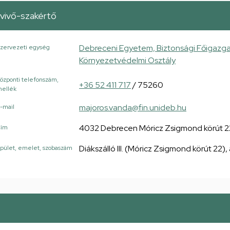
vivő-szakértő
Debreceni Egyetem, Biztonsági Főigazg
zervezeti egység
Környezetvédelmi Osztály
özponti telefonszám,
+36 52 411 717
/ 75260
ellék
majoros.vanda@fin.unideb.hu
-mail
4032 Debrecen Móricz Zsigmond körút 2
Cím
Diákszálló III. (Móricz Zsigmond körút 22), 
pület, emelet, szobaszám