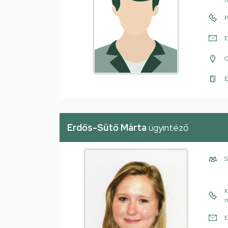
m
P
E
É
Erdős-Sütő Márta
ügyintéző
S
K
m
E