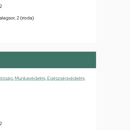
2
alagsor, 2 (iroda)
atóság, Munkavédelmi, Egészségvédelmi,
2