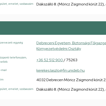
Diákszálló III. (Móricz Zsigmond körút 22),
pület, emelet, szobaszám
Debreceni Egyetem, Biztonsági Főigazg
zervezeti egység
Környezetvédelmi Osztály
özponti telefonszám,
+36 52 512 900
/ 75263
ellék
kerekes.laszlo@fin.unideb.hu
-mail
4032 Debrecen Móricz Zsigmond körút 2
Cím
Diákszálló III. (Móricz Zsigmond körút 22),
pület, emelet, szobaszám