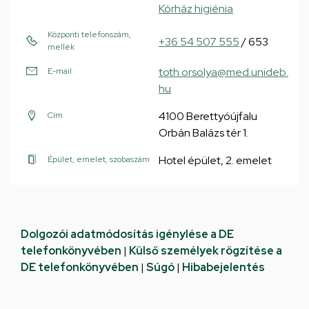
Kórház higiénia
Központi telefonszám,
+36 54 507 555
/ 653
mellék
toth.orsolya@med.unideb.
E-mail
hu
4100 Berettyóújfalu
Cím
Orbán Balázs tér 1.
Hotel épület, 2. emelet
Épület, emelet, szobaszám
Dolgozói adatmódosítás igénylése a DE
telefonkönyvében
|
Külső személyek rögzítése a
DE telefonkönyvében
|
Súgó
|
Hibabejelentés