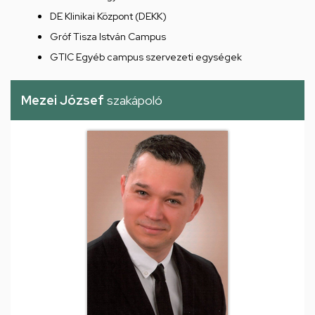
DE Klinikai Központ (DEKK)
Gróf Tisza István Campus
GTIC Egyéb campus szervezeti egységek
Mezei József
szakápoló