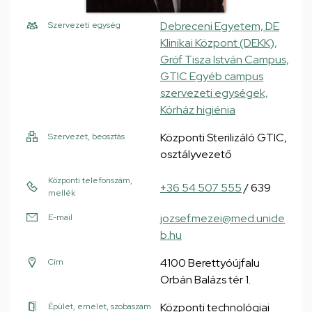
Debreceni Egyetem, DE
Szervezeti egység
Klinikai Központ (DEKK),
Gróf Tisza István Campus,
GTIC Egyéb campus
szervezeti egységek,
Kórház higiénia
Központi Sterilizáló GTIC,
Szervezet, beosztás
osztályvezető
Központi telefonszám,
+36 54 507 555
/ 639
mellék
jozsef.mezei@med.unide
E-mail
b.hu
4100 Berettyóújfalu
Cím
Orbán Balázs tér 1.
Központi technológiai
Épület, emelet, szobaszám