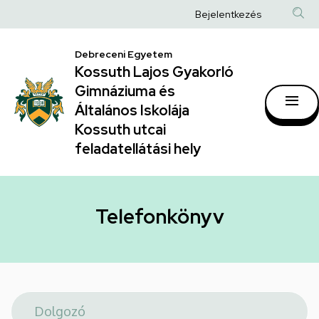
Telefonkönyv
Ugrás
Anonim
Bejelentkezés
a
|
Felhasználói
tartalomra
Kossuth
Debreceni Egyetem
fiók
Kossuth Lajos Gyakorló
Lajos
menüje
Gimnáziuma és
Gyakorló
Általános Iskolája
Gimnáziuma
Kossuth utcai
feladatellátási hely
és
Általános
Iskolája
Telefonkönyv
Kossuth
utcai
feladatellátási
hely