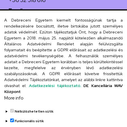
+36 52 518 616
Email
iskola@kossuth-alt.unideb.hu
A Debreceni Egyetem kiemelt fontosságúnak tartja a
rendelkezésére bocsátott, illetve birtokába jutott személyes
Cím
adatok védelmét. Ezúton tájékoztatjuk Önt, hogy a Debreceni
Egyetem a 2018. május 25. napjától kötelezően alkalmazandó
4024 Debrecen, Kossuth utca 33.
Általános Adatvédelmi Rendelet alapján felülvizsgálta
folyamatait és beépítette a GDPR előírásait az adatkezelési és
adatvédelmi tevékenységébe. A felhasználók személyes
adatait a Debreceni Egyetem korábban is teljes körültekintéssel
Szervezeti telefonkönyv
kezelte, megfelelve az érvényben lévő adatkezelési
szabályozásoknak. A GDPR előírásait követve frissítettük
Adatvédelmi Tájékoztatónkat, amelyet az alábbi linkre kattintva
olvashat el:
Adatkezelési tájékoztató.
DE Kancellária WAV
UD telefonkönyv
Központ
More info
Nélkülözhetetlen sütik
Funkcionális sütik