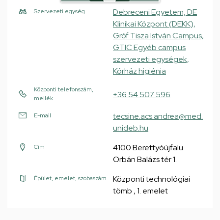
Debreceni Egyetem, DE
Szervezeti egység
Klinikai Központ (DEKK),
Gróf Tisza István Campus,
GTIC Egyéb campus
szervezeti egységek,
Kórház higiénia
Központi telefonszám,
+36 54 507 596
mellék
tecsine.acs.andrea@med.
E-mail
unideb.hu
4100 Berettyóújfalu
Cím
Orbán Balázs tér 1.
Központi technológiai
Épület, emelet, szobaszám
tömb , 1. emelet