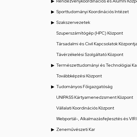
Rendezvénykoordinációs és Alumni Közp
Sporttudományi Koordinációs Intézet
Szakszervezetek
Szuperszámítógép (HPC) Központ
Társadalmi és Civil Kapcsolatok Központj
Távérzékelési Szolgáltató Központ
Természettudományi és Technológiai Ka
Továbbképzési Központ
Tudományos Főigazgatóság
UNIPASS Kártyamenedzsment Központ
Vállalati Koordinációs Központ
Webportál-, Alkalmazásfejlesztés és VIR
Zeneművészeti Kar