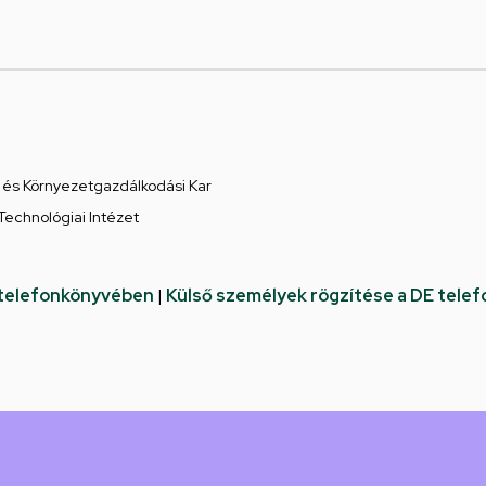
és Környezetgazdálkodási Kar
Technológiai Intézet
 telefonkönyvében
|
Külső személyek rögzítése a DE tele