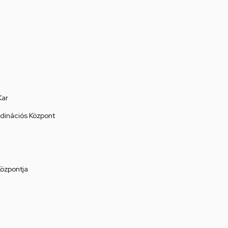
Kar
rdinációs Központ
Központja