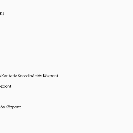
K)
Karitatív Koordinációs Központ
özpont
ós Központ