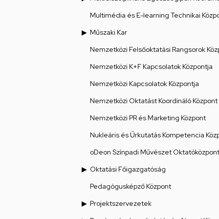
Multimédia és E-learning Technikai Közp
Műszaki Kar
Nemzetközi Felsőoktatási Rangsorok Köz
Nemzetközi K+F Kapcsolatok Központja
Nemzetközi Kapcsolatok Központja
Nemzetközi Oktatást Koordináló Központ
Nemzetközi PR és Marketing Központ
Nukleáris és Űrkutatás Kompetencia Köz
oDeon Színpadi Művészet Oktatóközpon
Oktatási Főigazgatóság
Pedagógusképző Központ
Projektszervezetek