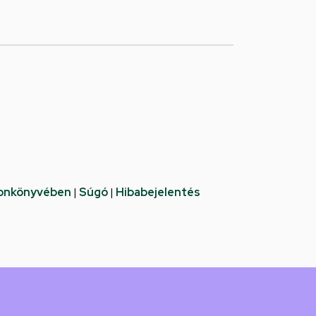
fonkönyvében
|
Súgó
|
Hibabejelentés