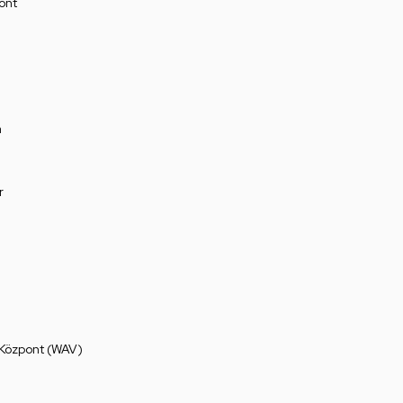
ont
a
r
 Központ (WAV)