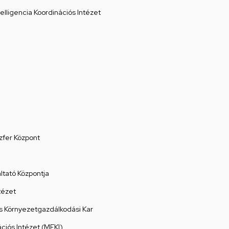
elligencia Koordinációs Intézet
zfer Központ
tató Központja
tézet
 Környezetgazdálkodási Kar
ációs Intézet (MEKI)