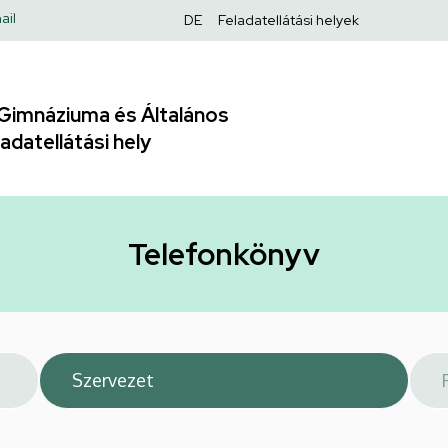
Felső
ail
DE
Feladatellátási helyek
navigáció
Gimnáziuma és Általános
adatellátási hely
Telefonkönyv