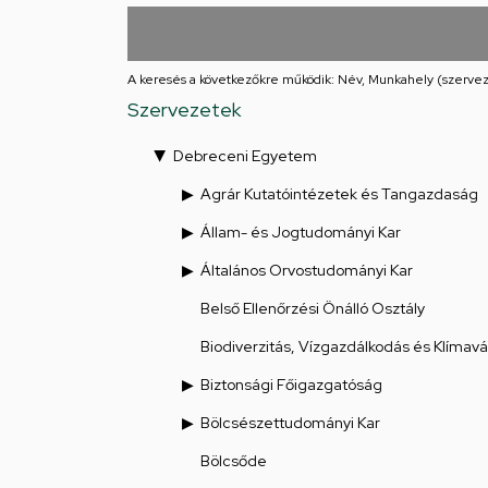
utcai
feladatellátási
A keresés a következőkre működik: Név, Munkahely (szervez
hely
Szervezetek
Debreceni Egyetem
Agrár Kutatóintézetek és Tangazdaság
Állam- és Jogtudományi Kar
Általános Orvostudományi Kar
Belső Ellenőrzési Önálló Osztály
Biodiverzitás, Vízgazdálkodás és Klímav
Biztonsági Főigazgatóság
Bölcsészettudományi Kar
Bölcsőde