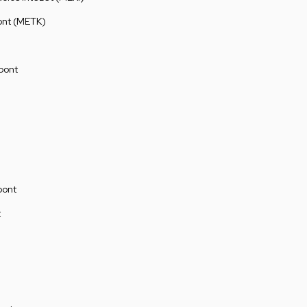
ont (METK)
pont
pont
t