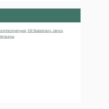
si Intézmények, DE Balásházy János
llégiuma