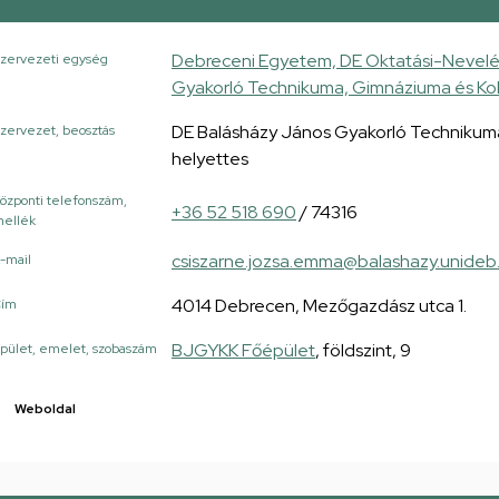
Debreceni Egyetem, DE Oktatási-Nevelé
zervezeti egység
Gyakorló Technikuma, Gimnáziuma és Ko
DE Balásházy János Gyakorló Technikuma
zervezet, beosztás
helyettes
özponti telefonszám,
+36 52 518 690
/ 74316
ellék
csiszarne.jozsa.emma@balashazy.unideb
-mail
4014 Debrecen, Mezőgazdász utca 1.
Cím
BJGYKK Főépület
, földszint, 9
pület, emelet, szobaszám
Weboldal