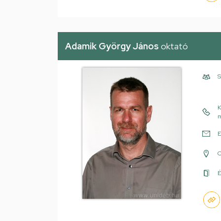
Adamik György János
oktató
S
K
m
E
É