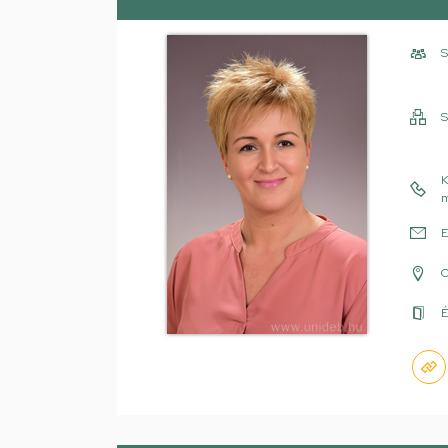
S
S
K
m
E
É