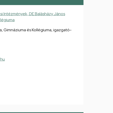
si Intézmények, DE Balásházy János
llégiuma
, Gimnáziuma és Kollégiuma, igazgató-
.hu