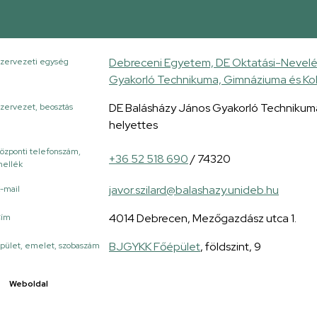
Debreceni Egyetem, DE Oktatási-Nevelé
zervezeti egység
Gyakorló Technikuma, Gimnáziuma és Ko
DE Balásházy János Gyakorló Technikuma
zervezet, beosztás
helyettes
özponti telefonszám,
+36 52 518 690
/ 74320
ellék
javor.szilard@balashazy.unideb.hu
-mail
4014 Debrecen, Mezőgazdász utca 1.
Cím
BJGYKK Főépület
, földszint, 9
pület, emelet, szobaszám
Weboldal