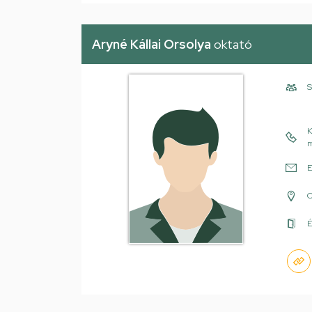
Aryné Kállai Orsolya
oktató
S
K
m
E
É