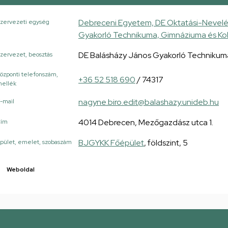
Debreceni Egyetem, DE Oktatási-Nevelé
zervezeti egység
Gyakorló Technikuma, Gimnáziuma és Ko
DE Balásházy János Gyakorló Technikuma
zervezet, beosztás
özponti telefonszám,
+36 52 518 690
/ 74317
ellék
nagyne.biro.edit@balashazy.unideb.hu
-mail
4014 Debrecen, Mezőgazdász utca 1.
Cím
BJGYKK Főépület
, földszint, 5
pület, emelet, szobaszám
Weboldal