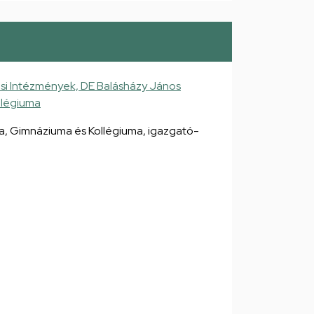
si Intézmények, DE Balásházy János
llégiuma
, Gimnáziuma és Kollégiuma, igazgató-