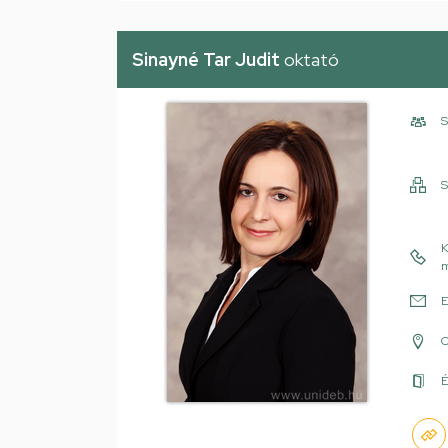
Sinayné Tar Judit
oktató
S
S
K
m
E
É