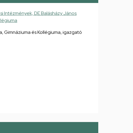
si Intézmények, DE Balásházy János
llégiuma
, Gimnáziuma és Kollégiuma, igazgató