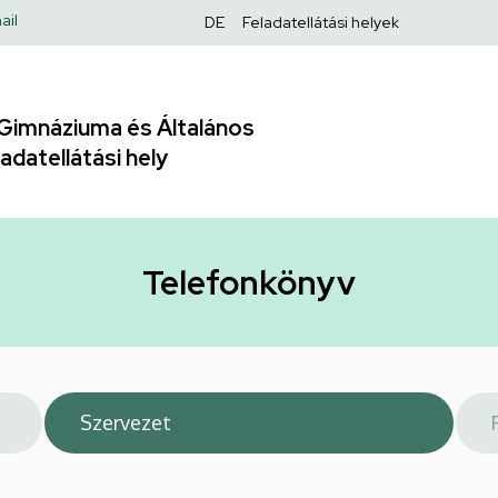
Felső
ail
DE
Feladatellátási helyek
navigáció
Gimnáziuma és Általános
adatellátási hely
Telefonkönyv