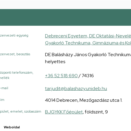
Debreceni Egyetem, DE Oktatási-Nevelé
zervezeti egység
Gyakorló Technikuma, Gimnáziuma és Ko
DE Balásházy János Gyakorló Technikuma
zervezet, beosztás
helyettes
özponti telefonszám,
+36 52 518 690
/ 74316
ellék
tar.judit@balashazy.unideb.hu
-mail
4014 Debrecen, Mezőgazdász utca 1.
Cím
BJGYKK Főépület
, földszint, 9
pület, emelet, szobaszám
Weboldal