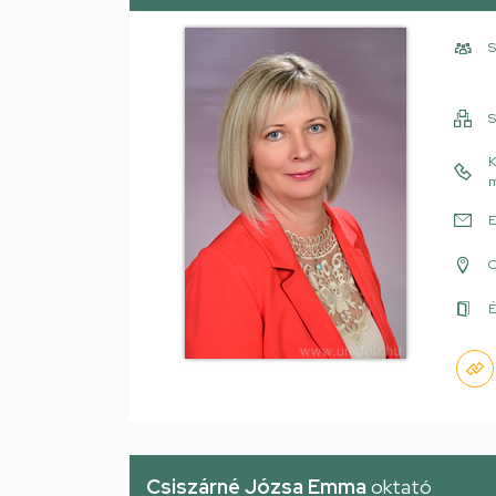
S
S
K
m
E
É
Csiszárné Józsa Emma
oktató