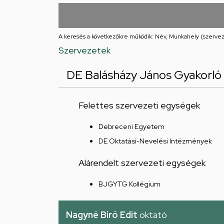
utcai
feladatellátási
A keresés a következőkre működik: Név, Munkahely (szervez
hely
Szervezetek
DE Balásházy János Gyakorló
Felettes szervezeti egységek
Debreceni Egyetem
DE Oktatási-Nevelési Intézmények
Alárendelt szervezeti egységek
BJGYTG Kollégium
Nagyné Biró Edit
oktató