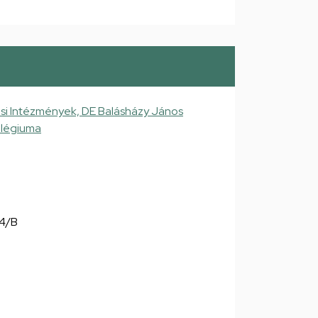
si Intézmények, DE Balásházy János
llégiuma
 4/B