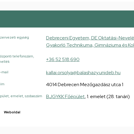
Debreceni Egyetem, DE Oktatási-Nevelé
zervezeti egység
Gyakorló Technikuma, Gimnáziuma és Ko
özponti telefonszám,
+36 52 518 690
ellék
kallai.orsolya@balashazy.unideb.hu
-mail
4014 Debrecen Mezőgazdász utca 1
Cím
BJGYKK Főépület
, 1. emelet (28. tanári)
pület, emelet, szobaszám
Weboldal