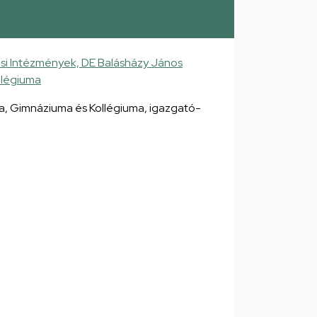
si Intézmények, DE Balásházy János
llégiuma
, Gimnáziuma és Kollégiuma, igazgató-