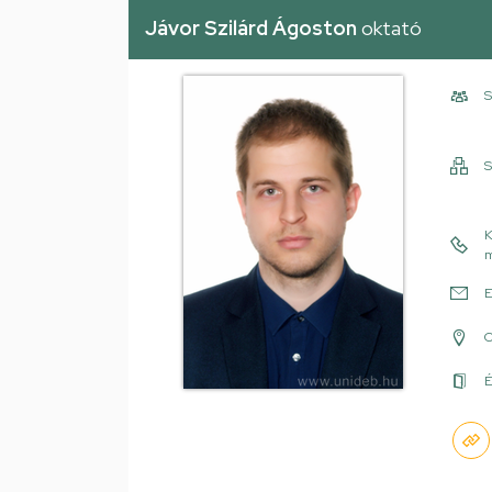
Jávor Szilárd Ágoston
oktató
S
S
K
m
E
É