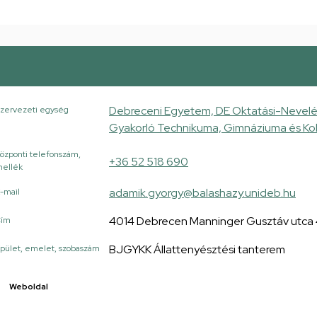
Debreceni Egyetem, DE Oktatási-Nevelé
zervezeti egység
Gyakorló Technikuma, Gimnáziuma és Ko
özponti telefonszám,
+36 52 518 690
ellék
adamik.gyorgy@balashazy.unideb.hu
-mail
4014 Debrecen Manninger Gusztáv utca
Cím
BJGYKK Állattenyésztési tanterem
pület, emelet, szobaszám
Weboldal