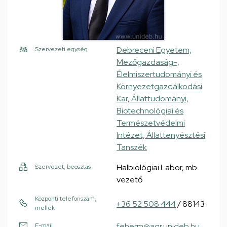
Debreceni Egyetem,
Szervezeti egység
Mezőgazdaság-,
Élelmiszertudományi és
Környezetgazdálkodási
Kar, Állattudományi,
Biotechnológiai és
Természetvédelmi
Intézet, Állattenyésztési
Tanszék
Halbiológiai Labor, mb.
Szervezet, beosztás
vezető
Központi telefonszám,
+36 52 508 444
/ 88143
mellék
feherm@agr.unideb.hu
E-mail