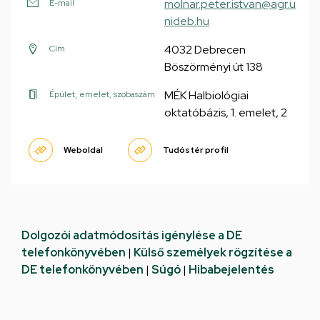
molnar.peter.istvan@agr.u
E-mail
nideb.hu
4032 Debrecen
Cím
Böszörményi út 138
MÉK Halbiológiai
Épület, emelet, szobaszám
oktatóbázis, 1. emelet, 2
Weboldal
Tudóstér profil
Dolgozói adatmódosítás igénylése a DE
telefonkönyvében
|
Külső személyek rögzítése a
DE telefonkönyvében
|
Súgó
|
Hibabejelentés