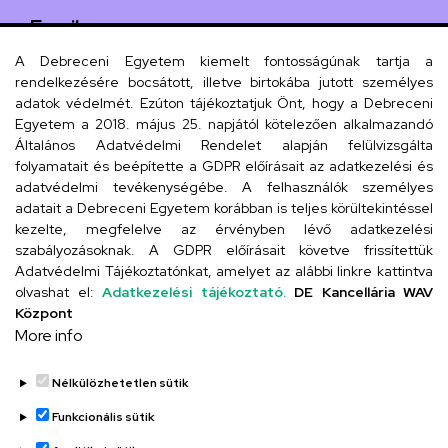
Email
iskola@kossuth-alt.unideb.hu
A Debreceni Egyetem kiemelt fontosságúnak tartja a
rendelkezésére bocsátott, illetve birtokába jutott személyes
Cím
adatok védelmét. Ezúton tájékoztatjuk Önt, hogy a Debreceni
Egyetem a 2018. május 25. napjától kötelezően alkalmazandó
4024 Debrecen, Kossuth utca 33.
Általános Adatvédelmi Rendelet alapján felülvizsgálta
folyamatait és beépítette a GDPR előírásait az adatkezelési és
adatvédelmi tevékenységébe. A felhasználók személyes
adatait a Debreceni Egyetem korábban is teljes körültekintéssel
Szervezeti telefonkönyv
kezelte, megfelelve az érvényben lévő adatkezelési
szabályozásoknak. A GDPR előírásait követve frissítettük
Adatvédelmi Tájékoztatónkat, amelyet az alábbi linkre kattintva
olvashat el:
Adatkezelési tájékoztató.
DE Kancellária WAV
UD telefonkönyv
Központ
More info
Nélkülözhetetlen sütik
Funkcionális sütik