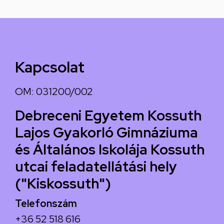
Kapcsolat
OM: 031200/002
Debreceni Egyetem Kossuth
Lajos Gyakorló Gimnáziuma
és Általános Iskolája Kossuth
utcai feladatellátási hely
("Kiskossuth")
Telefonszám
+36 52 518 616