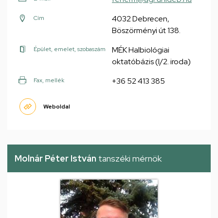
4032 Debrecen,
Cím
Böszörményi út 138.
MÉK Halbiológiai
Épület, emelet, szobaszám
oktatóbázis (I/2. iroda)
+36 52 413 385
Fax, mellék
Weboldal
Molnár Péter István
tanszéki mérnök