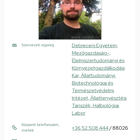
Debreceni Egyetem,
Szervezeti egység
Mezőgazdaság-,
Élelmiszertudományi és
Környezetgazdálkodási
Kar, Állattudományi,
Biotechnológiai és
Természetvédelmi
Intézet, Állattenyésztési
Tanszék, Halbiológiai
Labor
Központi telefonszám,
+36 52 508 444
/ 88026
mellék