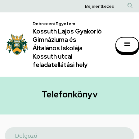
Telefonkönyv
Ugrás
Anonim
Bejelentkezés
a
|
Felhasználói
tartalomra
Kossuth
Debreceni Egyetem
fiók
Kossuth Lajos Gyakorló
Lajos
menüje
Gimnáziuma és
Gyakorló
Általános Iskolája
Gimnáziuma
Kossuth utcai
feladatellátási hely
és
Általános
Iskolája
Telefonkönyv
Kossuth
utcai
feladatellátási
hely