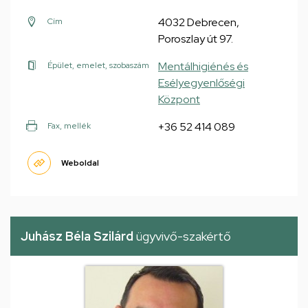
4032 Debrecen,
Cím
Poroszlay út 97.
Mentálhigiénés és
Épület, emelet, szobaszám
Esélyegyenlőségi
Központ
+36 52 414 089
Fax, mellék
Weboldal
Juhász Béla Szilárd
ügyvivő-szakértő