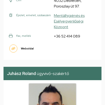
4032 Debrecen,
Cím
Poroszlay út 97.
Mentálhigiénés és
Épület, emelet, szobaszám
Esélyegyenlőségi
Központ
+36 52 414 089
Fax, mellék
Weboldal
Juhász Roland
ügyvivő-szakértő