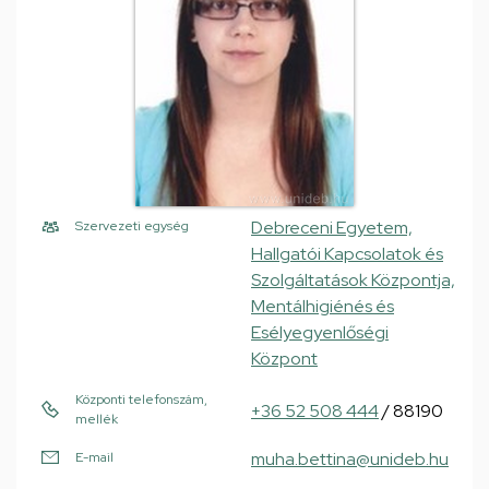
Debreceni Egyetem,
Szervezeti egység
Hallgatói Kapcsolatok és
Szolgáltatások Központja,
Mentálhigiénés és
Esélyegyenlőségi
Központ
Központi telefonszám,
+36 52 508 444
/ 88190
mellék
muha.bettina@unideb.hu
E-mail