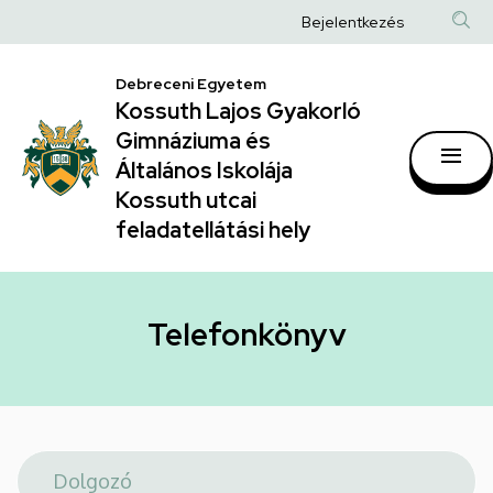
Telefonkönyv
Ugrás
Anonim
Bejelentkezés
a
|
Felhasználói
tartalomra
Kossuth
Debreceni Egyetem
fiók
Kossuth Lajos Gyakorló
Lajos
menüje
Gimnáziuma és
Gyakorló
Általános Iskolája
Gimnáziuma
Kossuth utcai
feladatellátási hely
és
Általános
Iskolája
Telefonkönyv
Kossuth
utcai
feladatellátási
hely