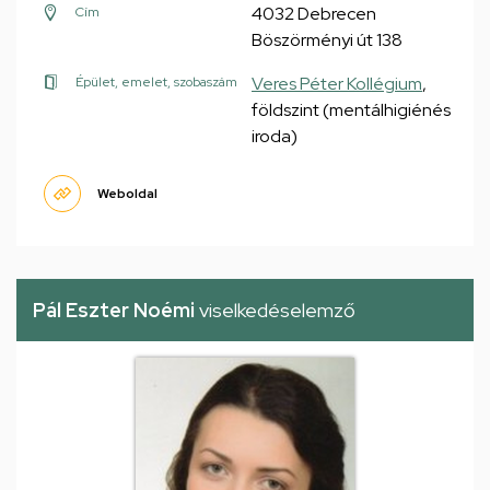
4032 Debrecen
Cím
Böszörményi út 138
Veres Péter Kollégium
,
Épület, emelet, szobaszám
földszint (mentálhigiénés
iroda)
Weboldal
Pál Eszter Noémi
viselkedéselemző