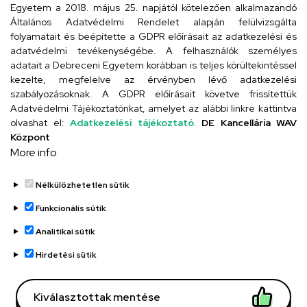
Egyetem a 2018. május 25. napjától kötelezően alkalmazandó
4024 Debrecen, Kossuth utca 33.
Általános Adatvédelmi Rendelet alapján felülvizsgálta
folyamatait és beépítette a GDPR előírásait az adatkezelési és
adatvédelmi tevékenységébe. A felhasználók személyes
adatait a Debreceni Egyetem korábban is teljes körültekintéssel
Szervezeti telefonkönyv
kezelte, megfelelve az érvényben lévő adatkezelési
szabályozásoknak. A GDPR előírásait követve frissítettük
Adatvédelmi Tájékoztatónkat, amelyet az alábbi linkre kattintva
olvashat el:
Adatkezelési tájékoztató.
DE Kancellária WAV
UD telefonkönyv
Központ
More info
Nélkülözhetetlen sütik
Funkcionális sütik
Analitikai sütik
Adatvédelem
Adatvédelem
Hirdetési sütik
Régi oldal
Kiválasztottak mentése