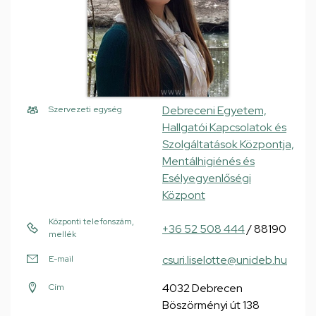
Debreceni Egyetem,
Szervezeti egység
Hallgatói Kapcsolatok és
Szolgáltatások Központja,
Mentálhigiénés és
Esélyegyenlőségi
Központ
Központi telefonszám,
+36 52 508 444
/ 88190
mellék
csuri.liselotte@unideb.hu
E-mail
4032 Debrecen
Cím
Böszörményi út 138