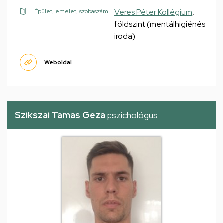
Veres Péter Kollégium
,
Épület, emelet, szobaszám
földszint (mentálhigiénés
iroda)
Weboldal
Szikszai Tamás Géza
pszichológus