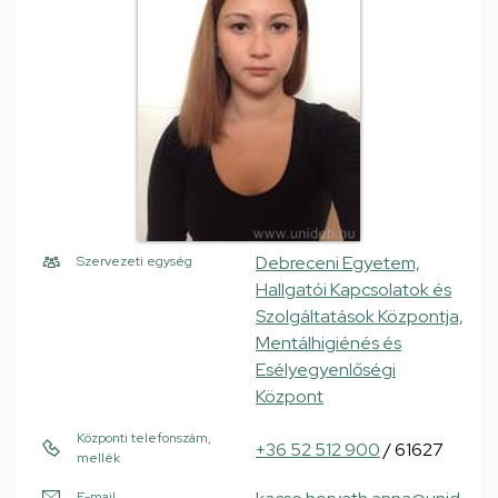
Debreceni Egyetem,
Szervezeti egység
Hallgatói Kapcsolatok és
Szolgáltatások Központja,
Mentálhigiénés és
Esélyegyenlőségi
Központ
Központi telefonszám,
+36 52 512 900
/ 61627
mellék
E-mail