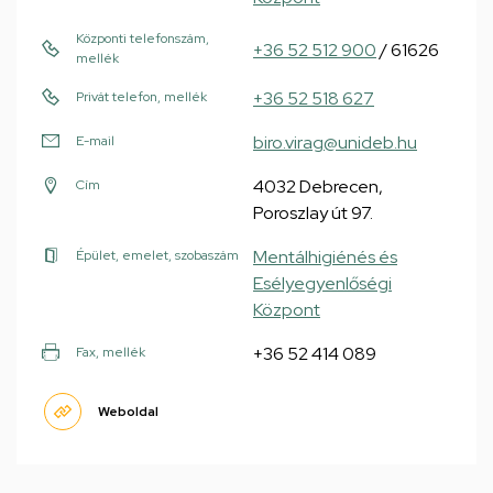
Központi telefonszám,
+36 52 512 900
/ 61626
mellék
+36 52 518 627
Privát telefon, mellék
biro.virag@unideb.hu
E-mail
4032 Debrecen,
Cím
Poroszlay út 97.
Mentálhigiénés és
Épület, emelet, szobaszám
Esélyegyenlőségi
Központ
+36 52 414 089
Fax, mellék
Weboldal