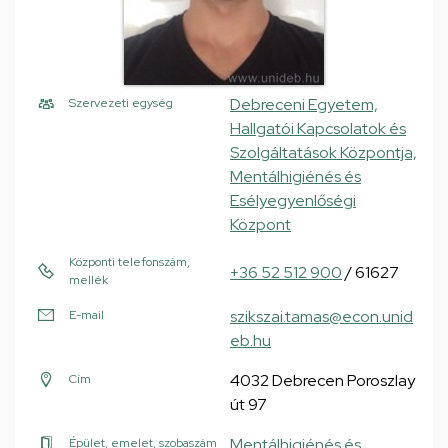
Debreceni Egyetem,
Szervezeti egység
Hallgatói Kapcsolatok és
Szolgáltatások Központja,
Mentálhigiénés és
Esélyegyenlőségi
Központ
Központi telefonszám,
+36 52 512 900
/ 61627
mellék
szikszai.tamas@econ.unid
E-mail
eb.hu
4032 Debrecen Poroszlay
Cím
út 97
Mentálhigiénés és
Épület, emelet, szobaszám