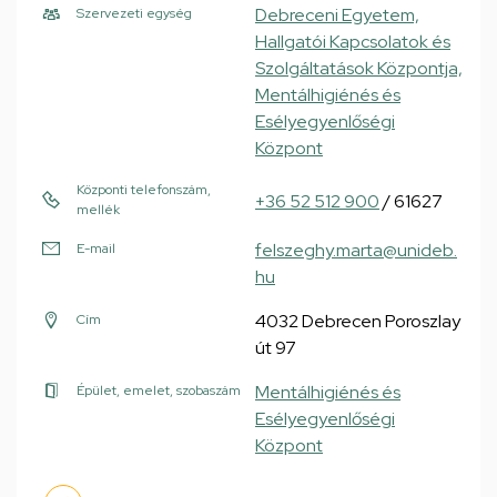
Debreceni Egyetem,
Szervezeti egység
Hallgatói Kapcsolatok és
Szolgáltatások Központja,
Mentálhigiénés és
Esélyegyenlőségi
Központ
Központi telefonszám,
+36 52 512 900
/ 61627
mellék
felszeghy.marta@unideb.
E-mail
hu
4032 Debrecen Poroszlay
Cím
út 97
Mentálhigiénés és
Épület, emelet, szobaszám
Esélyegyenlőségi
Központ