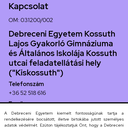
Kapcsolat
OM: 031200/002
Debreceni Egyetem Kossuth
Lajos Gyakorló Gimnáziuma
és Általános Iskolája Kossuth
utcai feladatellátási hely
("Kiskossuth")
Telefonszám
+36 52 518 616
Email
iskola@kossuth-alt.unideb.hu
A Debreceni Egyetem kiemelt fontosságúnak tartja a
rendelkezésére bocsátott, illetve birtokába jutott személyes
Cím
adatok védelmét. Ezúton tájékoztatjuk Önt, hogy a Debreceni