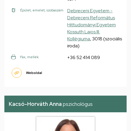
Debreceni Egyetem -
Épület, emelet, szobaszám
Debreceni Református
Hittudományi Egyetem
Kossuth Lajos III.
Kollégiuma
, 3018 (szociális
iroda)
+36 52 414 089
Fax, mellék
Weboldal
Kacsó-Horváth Anna
pszichológus