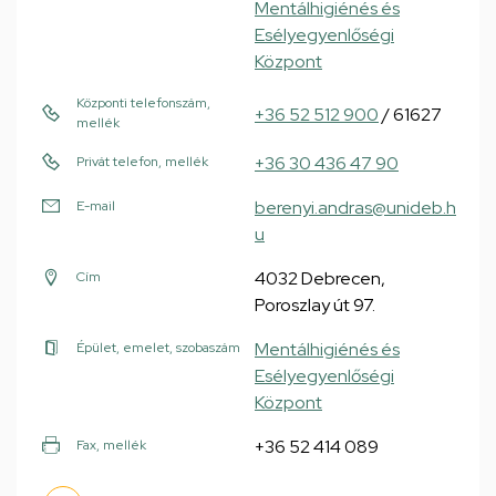
Mentálhigiénés és
Esélyegyenlőségi
Központ
Központi telefonszám,
+36 52 512 900
/ 61627
mellék
+36 30 436 47 90
Privát telefon, mellék
berenyi.andras@unideb.h
E-mail
u
4032 Debrecen,
Cím
Poroszlay út 97.
Mentálhigiénés és
Épület, emelet, szobaszám
Esélyegyenlőségi
Központ
+36 52 414 089
Fax, mellék