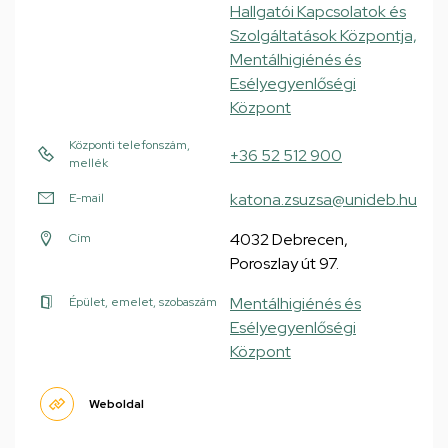
Hallgatói Kapcsolatok és
Szolgáltatások Központja,
Mentálhigiénés és
Esélyegyenlőségi
Központ
Központi telefonszám,
+36 52 512 900
mellék
katona.zsuzsa@unideb.hu
E-mail
4032 Debrecen,
Cím
Poroszlay út 97.
Mentálhigiénés és
Épület, emelet, szobaszám
Esélyegyenlőségi
Központ
Weboldal