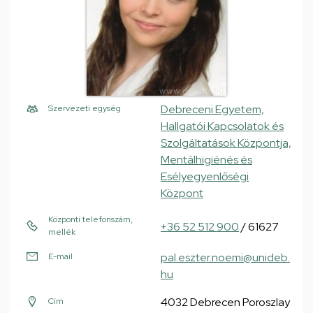
Debreceni Egyetem,
Szervezeti egység
Hallgatói Kapcsolatok és
Szolgáltatások Központja,
Mentálhigiénés és
Esélyegyenlőségi
Központ
Központi telefonszám,
+36 52 512 900
/ 61627
mellék
pal.eszter.noemi@unideb.
E-mail
hu
4032 Debrecen Poroszlay
Cím