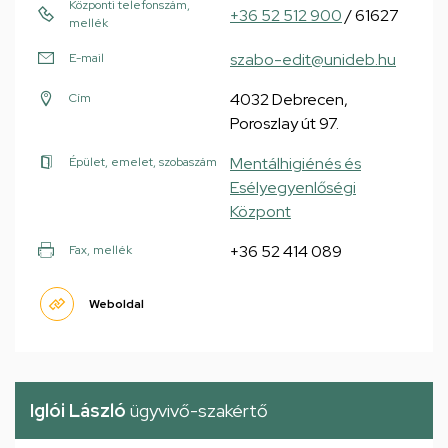
Központi telefonszám,
+36 52 512 900
/ 61627
mellék
szabo-edit@unideb.hu
E-mail
4032 Debrecen,
Cím
Poroszlay út 97.
Mentálhigiénés és
Épület, emelet, szobaszám
Esélyegyenlőségi
Központ
+36 52 414 089
Fax, mellék
Weboldal
Iglói László
ügyvivő-szakértő