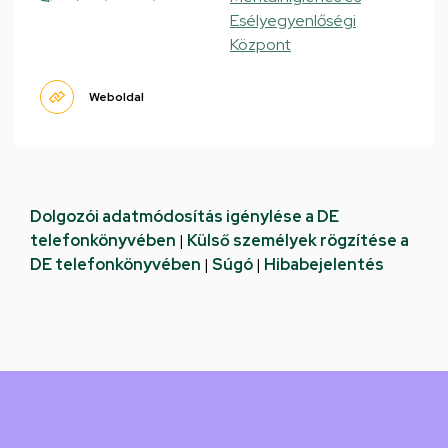
Esélyegyenlőségi
Központ
Weboldal
Dolgozói adatmódosítás igénylése a DE
telefonkönyvében
|
Külső személyek rögzítése a
DE telefonkönyvében
|
Súgó
|
Hibabejelentés