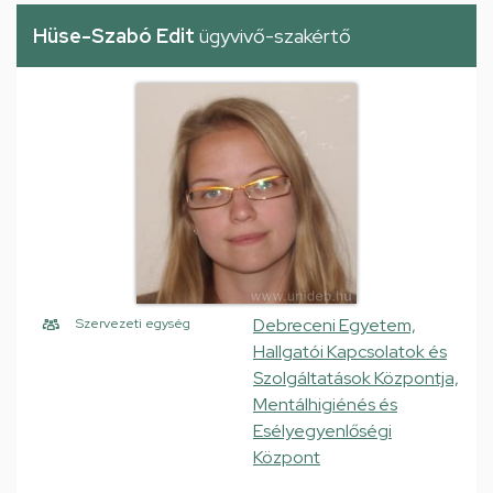
Hüse-Szabó Edit
ügyvivő-szakértő
Debreceni Egyetem,
Szervezeti egység
Hallgatói Kapcsolatok és
Szolgáltatások Központja,
Mentálhigiénés és
Esélyegyenlőségi
Központ