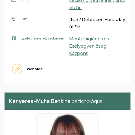
kacso.horvath.anna@unid
eb.hu
4032 Debrecen Poroszlay
Cím
út 97
Mentálhigiénés és
Épület, emelet, szobaszám
Esélyegyenlőségi
Központ
Weboldal
Kenyeres-Muha Bettina
pszichológus