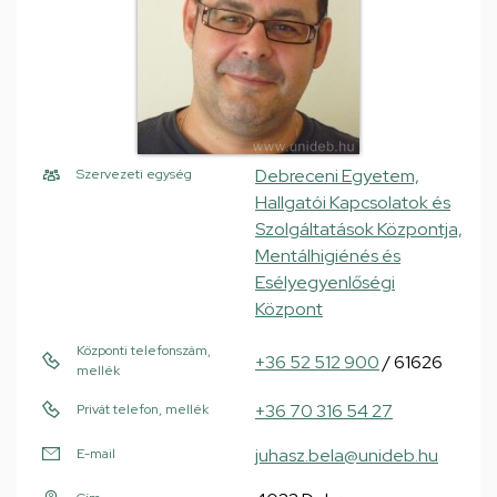
Debreceni Egyetem,
Szervezeti egység
Hallgatói Kapcsolatok és
Szolgáltatások Központja,
Mentálhigiénés és
Esélyegyenlőségi
Központ
Központi telefonszám,
+36 52 512 900
/ 61626
mellék
+36 70 316 54 27
Privát telefon, mellék
juhasz.bela@unideb.hu
E-mail