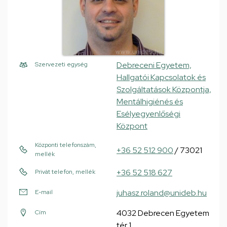
Debreceni Egyetem,
Szervezeti egység
Hallgatói Kapcsolatok és
Szolgáltatások Központja,
Mentálhigiénés és
Esélyegyenlőségi
Központ
Központi telefonszám,
+36 52 512 900
/ 73021
mellék
+36 52 518 627
Privát telefon, mellék
juhasz.roland@unideb.hu
E-mail
4032 Debrecen Egyetem
Cím
tér 1