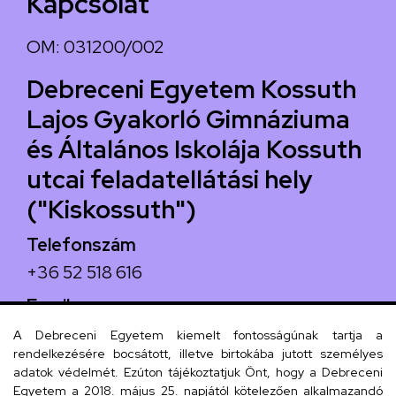
Kapcsolat
OM: 031200/002
Debreceni Egyetem Kossuth
Lajos Gyakorló Gimnáziuma
és Általános Iskolája Kossuth
utcai feladatellátási hely
("Kiskossuth")
Telefonszám
+36 52 518 616
Email
iskola@kossuth-alt.unideb.hu
A Debreceni Egyetem kiemelt fontosságúnak tartja a
rendelkezésére bocsátott, illetve birtokába jutott személyes
Cím
adatok védelmét. Ezúton tájékoztatjuk Önt, hogy a Debreceni
Egyetem a 2018. május 25. napjától kötelezően alkalmazandó
4024 Debrecen, Kossuth utca 33.