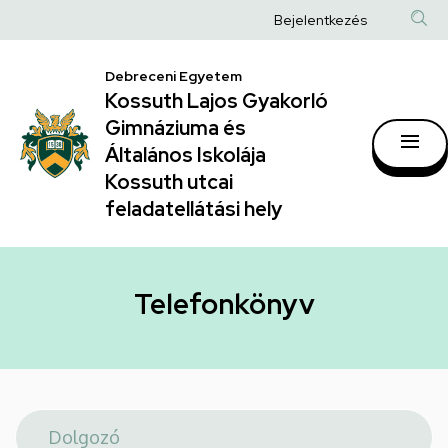
Telefonkönyv
Ugrás
Anonim
Bejelentkezés
a
|
Felhasználói
tartalomra
Kossuth
Debreceni Egyetem
fiók
Kossuth Lajos Gyakorló
Lajos
menüje
Gimnáziuma és
Gyakorló
Általános Iskolája
Gimnáziuma
Kossuth utcai
feladatellátási hely
és
Általános
Iskolája
Telefonkönyv
Kossuth
utcai
feladatellátási
hely