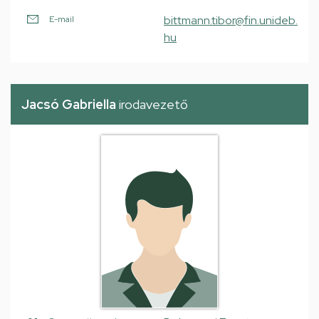
bittmann.tibor@fin.unideb.
E-mail
hu
Jacsó Gabriella
irodavezető