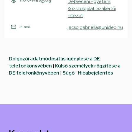
Debreceni Egyetem,
Szervezeti egység
Közszolgálati Szakértői
Intézet
jacso.gabriella@unideb.hu
E-mail
Dolgozói adatmódosítás igénylése a DE
telefonkönyvében
|
Külső személyek rögzítése a
DE telefonkönyvében
|
Súgó
|
Hibabejelentés