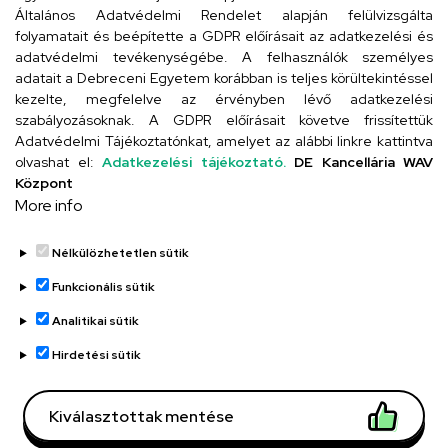
Általános Adatvédelmi Rendelet alapján felülvizsgálta
folyamatait és beépítette a GDPR előírásait az adatkezelési és
adatvédelmi tevékenységébe. A felhasználók személyes
adatait a Debreceni Egyetem korábban is teljes körültekintéssel
Szervezeti telefonkönyv
kezelte, megfelelve az érvényben lévő adatkezelési
szabályozásoknak. A GDPR előírásait követve frissítettük
Adatvédelmi Tájékoztatónkat, amelyet az alábbi linkre kattintva
olvashat el:
Adatkezelési tájékoztató.
DE Kancellária WAV
UD telefonkönyv
Központ
More info
Nélkülözhetetlen sütik
Funkcionális sütik
Analitikai sütik
Adatvédelem
Adatvédelem
Hirdetési sütik
Régi oldal
Kiválasztottak mentése
Technikai információk