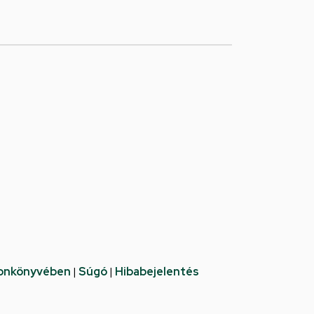
fonkönyvében
|
Súgó
|
Hibabejelentés