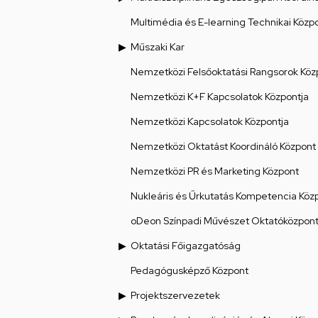
Multimédia és E-learning Technikai Közp
Műszaki Kar
Nemzetközi Felsőoktatási Rangsorok Köz
Nemzetközi K+F Kapcsolatok Központja
Nemzetközi Kapcsolatok Központja
Nemzetközi Oktatást Koordináló Központ
Nemzetközi PR és Marketing Központ
Nukleáris és Űrkutatás Kompetencia Köz
oDeon Színpadi Művészet Oktatóközpon
Oktatási Főigazgatóság
Pedagógusképző Központ
Projektszervezetek