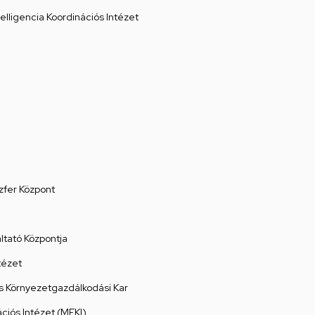
elligencia Koordinációs Intézet
zfer Központ
tató Központja
tézet
 Környezetgazdálkodási Kar
ációs Intézet (MEKI)