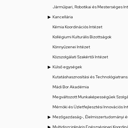
Járműipari, Robotikai és Mesterséges Int
Kancellária
Kémia Koordinációs Intézet
Kollégiumi Kulturális Bizottságok
Könnyűzenei Intézet
Közszolgálati Szakértői Intézet
Külső egységek
Kutatáshasznosítási és Technológiatrans
Mádi Bor Akadémia
Megváltozott Munkaképességűek Szolgál
Mérnöki és Üzletfejlesztési Innovációs In
Mezőgazdaság-, Élelmiszertudományi és
Multidiszciplináris Egészségipari Koordin