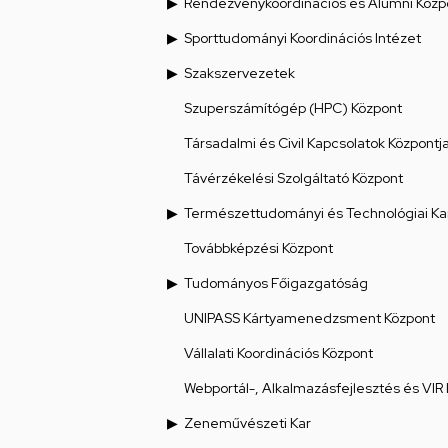
Rendezvénykoordinációs és Alumni Közp
Sporttudományi Koordinációs Intézet
Szakszervezetek
Szuperszámítógép (HPC) Központ
Társadalmi és Civil Kapcsolatok Központj
Távérzékelési Szolgáltató Központ
Természettudományi és Technológiai Ka
Továbbképzési Központ
Tudományos Főigazgatóság
UNIPASS Kártyamenedzsment Központ
Vállalati Koordinációs Központ
Webportál-, Alkalmazásfejlesztés és VIR
Zeneművészeti Kar