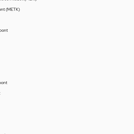
ont (METK)
pont
pont
t