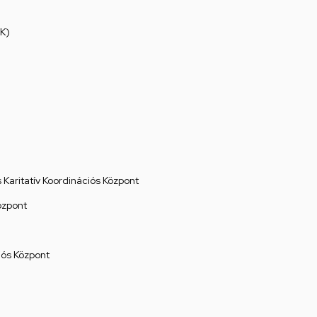
K)
Karitatív Koordinációs Központ
özpont
ós Központ