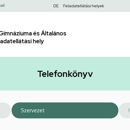
Felső
ail
DE
Feladatellátási helyek
navigáció
Gimnáziuma és Általános
adatellátási hely
Telefonkönyv