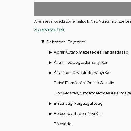
utcai
feladatellátási
A keresés a következőkre működik: Név, Munkahely (szervez
hely
Szervezetek
Debreceni Egyetem
Agrár Kutatóintézetek és Tangazdaság
Állam- és Jogtudományi Kar
Általános Orvostudományi Kar
Belső Ellenőrzési Önálló Osztály
Biodiverzitás, Vízgazdálkodás és Klímav
Biztonsági Főigazgatóság
Bölcsészettudományi Kar
Bölcsőde