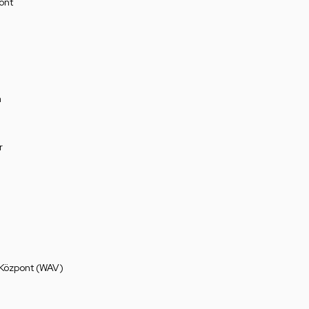
ont
a
r
 Központ (WAV)