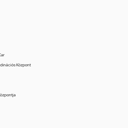
Kar
rdinációs Központ
Központja