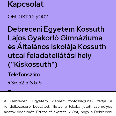
Kapcsolat
OM: 031200/002
Debreceni Egyetem Kossuth
Lajos Gyakorló Gimnáziuma
és Általános Iskolája Kossuth
utcai feladatellátási hely
("Kiskossuth")
Telefonszám
+36 52 518 616
Email
iskola@kossuth-alt.unideb.hu
A Debreceni Egyetem kiemelt fontosságúnak tartja a
rendelkezésére bocsátott, illetve birtokába jutott személyes
Cím
adatok védelmét. Ezúton tájékoztatjuk Önt, hogy a Debreceni