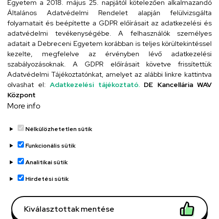
Egyetem a 2018. május 25. napjától kötelezően alkalmazandó
4024 Debrecen, Kossuth utca 33.
Általános Adatvédelmi Rendelet alapján felülvizsgálta
folyamatait és beépítette a GDPR előírásait az adatkezelési és
adatvédelmi tevékenységébe. A felhasználók személyes
adatait a Debreceni Egyetem korábban is teljes körültekintéssel
Szervezeti telefonkönyv
kezelte, megfelelve az érvényben lévő adatkezelési
szabályozásoknak. A GDPR előírásait követve frissítettük
Adatvédelmi Tájékoztatónkat, amelyet az alábbi linkre kattintva
olvashat el:
Adatkezelési tájékoztató.
DE Kancellária WAV
UD telefonkönyv
Központ
More info
Nélkülözhetetlen sütik
Funkcionális sütik
Analitikai sütik
Adatvédelem
Adatvédelem
Hirdetési sütik
Régi oldal
Kiválasztottak mentése