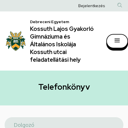
Telefonkönyv
Ugrás
Anonim
Bejelentkezés
a
|
Felhasználói
tartalomra
Kossuth
Debreceni Egyetem
fiók
Kossuth Lajos Gyakorló
Lajos
menüje
Gimnáziuma és
Gyakorló
Általános Iskolája
Gimnáziuma
Kossuth utcai
feladatellátási hely
és
Általános
Iskolája
Telefonkönyv
Kossuth
utcai
feladatellátási
hely