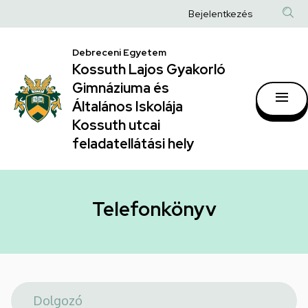
Telefonkönyv
Ugrás
Anonim
Bejelentkezés
a
|
Felhasználói
tartalomra
Kossuth
Debreceni Egyetem
fiók
Kossuth Lajos Gyakorló
Lajos
menüje
Gimnáziuma és
Gyakorló
Általános Iskolája
Gimnáziuma
Kossuth utcai
feladatellátási hely
és
Általános
Iskolája
Telefonkönyv
Kossuth
utcai
feladatellátási
hely