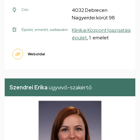
4032 Debrecen
Cím
Nagyerdei körút 98
Klinikai Központ Igazgatási
Épület, emelet, szobaszám
épület
, 1. emelet
Weboldal
Szendrei Erika
ügyvivő-szakértő