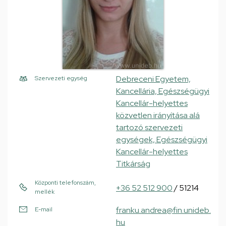
Debreceni Egyetem,
Szervezeti egység
Kancellária, Egészségügyi
Kancellár-helyettes
közvetlen irányítása alá
tartozó szervezeti
egységek, Egészségügyi
Kancellár-helyettes
Titkárság
Központi telefonszám,
+36 52 512 900
/ 51214
mellék
franku.andrea@fin.unideb.
E-mail
hu