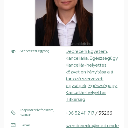
Debreceni Egyetem,
Szervezeti egység
Kancellária, Egészségügyi
Kancellár-helyettes
közvetlen irányítása alá
tartozó szervezeti
egységek, Egészségügyi
Kancellár-helyettes
Titkárság
Központi telefonszám,
+36 52 411 717
/ 55266
mellék
szendreierika@med.unide
E-mail