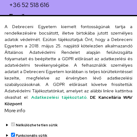
+36 52 518 616
Email
iskola@kossuth-alt.unideb.hu
A Debreceni Egyetem kiemelt fontosságúnak tartja a
rendelkezésére bocsátott, illetve birtokába jutott személyes
Cím
adatok védelmét. Ezúton tájékoztatjuk Önt, hogy a Debreceni
Egyetem a 2018. május 25. napjától kötelezően alkalmazandó
4024 Debrecen, Kossuth utca 33.
Általános Adatvédelmi Rendelet alapján felülvizsgálta
folyamatait és beépítette a GDPR előírásait az adatkezelési és
adatvédelmi tevékenységébe. A felhasználók személyes
adatait a Debreceni Egyetem korábban is teljes körültekintéssel
Szervezeti telefonkönyv
kezelte, megfelelve az érvényben lévő adatkezelési
szabályozásoknak. A GDPR előírásait követve frissítettük
Adatvédelmi Tájékoztatónkat, amelyet az alábbi linkre kattintva
olvashat el:
Adatkezelési tájékoztató.
DE Kancellária WAV
UD telefonkönyv
Központ
More info
Nélkülözhetetlen sütik
Funkcionális sütik