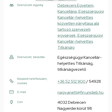
Debreceni Egyetem,
Szervezeti egység
Kancellária, Egészségügyi
Kancellár-helyettes
közvetlen irányítása alá
tartozó szervezeti
egységek, Egészségügyi
Kancellár-helyettes
Titkárság
Egészségügyi Kancellár-
Szervezet, beosztás
helyettes Titkárság,
titkárságvezető
Központi telefonszám,
+36 52 512 900
/ 54928
mellék
nagy.anett@fin.unideb.hu
E-mail
4032 Debrecen
Cím
Nagyerdei körút 98