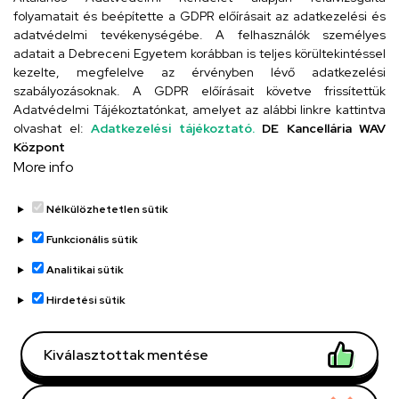
folyamatait és beépítette a GDPR előírásait az adatkezelési és
adatvédelmi tevékenységébe. A felhasználók személyes
adatait a Debreceni Egyetem korábban is teljes körültekintéssel
Szervezeti telefonkönyv
kezelte, megfelelve az érvényben lévő adatkezelési
szabályozásoknak. A GDPR előírásait követve frissítettük
Adatvédelmi Tájékoztatónkat, amelyet az alábbi linkre kattintva
olvashat el:
Adatkezelési tájékoztató.
DE Kancellária WAV
UD telefonkönyv
Központ
More info
Nélkülözhetetlen sütik
Funkcionális sütik
Analitikai sütik
Adatvédelem
Adatvédelem
Hirdetési sütik
Régi oldal
Kiválasztottak mentése
Technikai információk