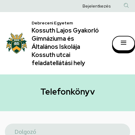
Telefonkönyv
Ugrás
Anonim
Bejelentkezés
a
|
Felhasználói
tartalomra
Kossuth
Debreceni Egyetem
fiók
Kossuth Lajos Gyakorló
Lajos
menüje
Gimnáziuma és
Gyakorló
Általános Iskolája
Gimnáziuma
Kossuth utcai
feladatellátási hely
és
Általános
Iskolája
Telefonkönyv
Kossuth
utcai
feladatellátási
hely