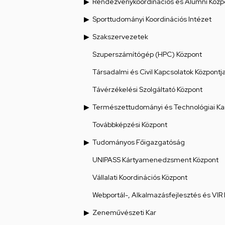
Rendezvénykoordinációs és Alumni Közp
Sporttudományi Koordinációs Intézet
Szakszervezetek
Szuperszámítógép (HPC) Központ
Társadalmi és Civil Kapcsolatok Központj
Távérzékelési Szolgáltató Központ
Természettudományi és Technológiai Ka
Továbbképzési Központ
Tudományos Főigazgatóság
UNIPASS Kártyamenedzsment Központ
Vállalati Koordinációs Központ
Webportál-, Alkalmazásfejlesztés és VIR
Zeneművészeti Kar