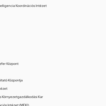
elligencia Koordinációs Intézet
zfer Központ
tató Központja
tézet
 Környezetgazdálkodási Kar
ációs Intézet (MEKI)