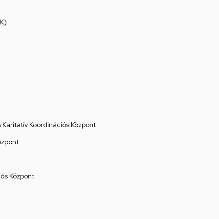
K)
Karitatív Koordinációs Központ
özpont
ós Központ