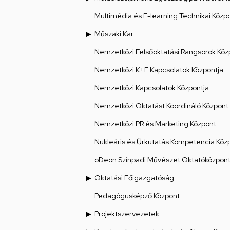
Multimédia és E-learning Technikai Közp
Műszaki Kar
Nemzetközi Felsőoktatási Rangsorok Köz
Nemzetközi K+F Kapcsolatok Központja
Nemzetközi Kapcsolatok Központja
Nemzetközi Oktatást Koordináló Központ
Nemzetközi PR és Marketing Központ
Nukleáris és Űrkutatás Kompetencia Köz
oDeon Színpadi Művészet Oktatóközpon
Oktatási Főigazgatóság
Pedagógusképző Központ
Projektszervezetek