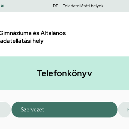
Felső
ail
DE
Feladatellátási helyek
navigáció
Gimnáziuma és Általános
adatellátási hely
Telefonkönyv