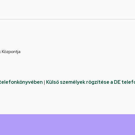
k Központja
 telefonkönyvében
|
Külső személyek rögzítése a DE tele