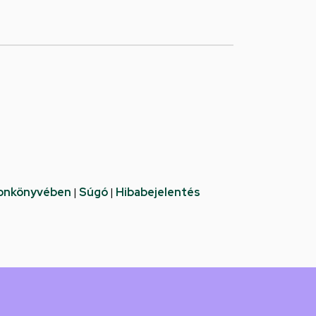
fonkönyvében
|
Súgó
|
Hibabejelentés