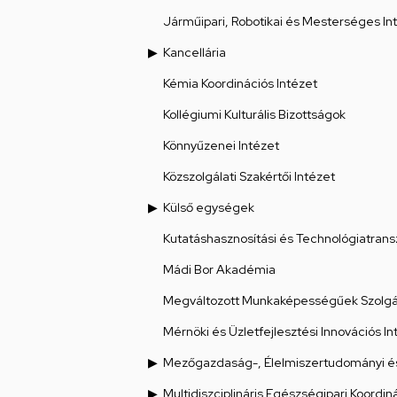
Járműipari, Robotikai és Mesterséges Int
Kancellária
Kémia Koordinációs Intézet
Kollégiumi Kulturális Bizottságok
Könnyűzenei Intézet
Közszolgálati Szakértői Intézet
Külső egységek
Kutatáshasznosítási és Technológiatrans
Mádi Bor Akadémia
Megváltozott Munkaképességűek Szolgál
Mérnöki és Üzletfejlesztési Innovációs In
Mezőgazdaság-, Élelmiszertudományi és
Multidiszciplináris Egészségipari Koordin