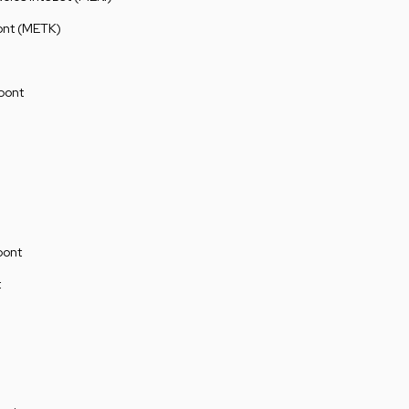
ont (METK)
pont
pont
t