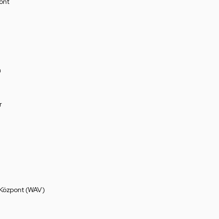
ont
a
r
 Központ (WAV)