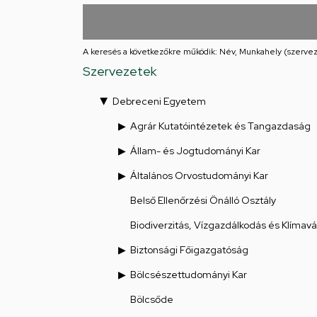
utcai
feladatellátási
A keresés a következőkre működik: Név, Munkahely (szervez
hely
Szervezetek
Debreceni Egyetem
Agrár Kutatóintézetek és Tangazdaság
Állam- és Jogtudományi Kar
Általános Orvostudományi Kar
Belső Ellenőrzési Önálló Osztály
Biodiverzitás, Vízgazdálkodás és Klímav
Biztonsági Főigazgatóság
Bölcsészettudományi Kar
Bölcsőde