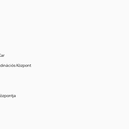
Kar
rdinációs Központ
Központja