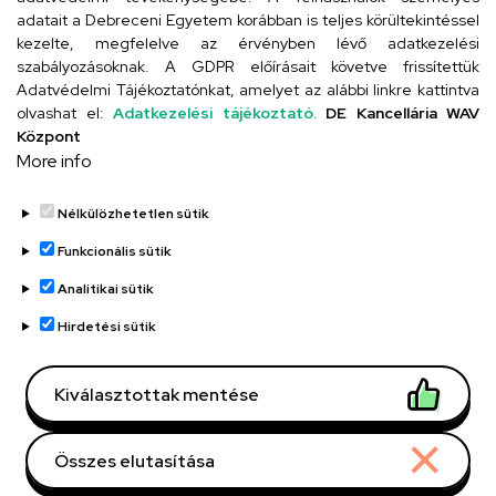
adatait a Debreceni Egyetem korábban is teljes körültekintéssel
Szervezeti telefonkönyv
kezelte, megfelelve az érvényben lévő adatkezelési
szabályozásoknak. A GDPR előírásait követve frissítettük
Adatvédelmi Tájékoztatónkat, amelyet az alábbi linkre kattintva
olvashat el:
Adatkezelési tájékoztató.
DE Kancellária WAV
UD telefonkönyv
Központ
More info
Nélkülözhetetlen sütik
Funkcionális sütik
Analitikai sütik
Adatvédelem
Adatvédelem
Hirdetési sütik
Régi oldal
Kiválasztottak mentése
Technikai információk
Összes elutasítása
Copyright © 2026 Unideb