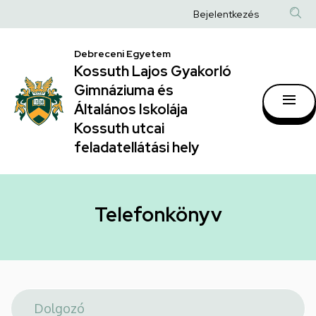
Telefonkönyv
Ugrás
Anonim
Bejelentkezés
a
|
Felhasználói
tartalomra
Kossuth
Debreceni Egyetem
fiók
Kossuth Lajos Gyakorló
Lajos
menüje
Gimnáziuma és
Gyakorló
Általános Iskolája
Gimnáziuma
Kossuth utcai
feladatellátási hely
és
Általános
Iskolája
Telefonkönyv
Kossuth
utcai
feladatellátási
hely