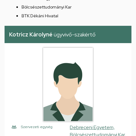
Bölcsészettudományi Kar
BTK Dékáni Hivatal
Kotricz Károlyné
ügyvivő-szakértő
Debreceni Egyetem,
Szervezeti egység
Bölcsészettudományi Kar,