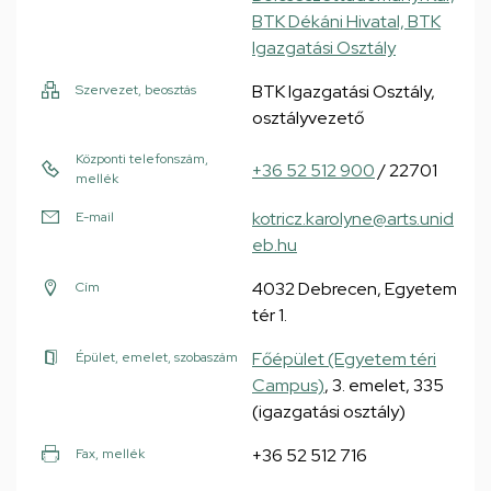
BTK Dékáni Hivatal, BTK
Igazgatási Osztály
BTK Igazgatási Osztály,
Szervezet, beosztás
osztályvezető
Központi telefonszám,
+36 52 512 900
/ 22701
mellék
kotricz.karolyne@arts.unid
E-mail
eb.hu
4032 Debrecen, Egyetem
Cím
tér 1.
Főépület (Egyetem téri
Épület, emelet, szobaszám
Campus)
, 3. emelet, 335
(igazgatási osztály)
+36 52 512 716
Fax, mellék