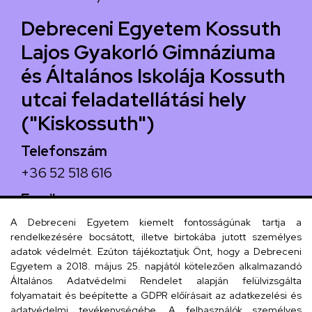
Debreceni Egyetem Kossuth
Lajos Gyakorló Gimnáziuma
és Általános Iskolája Kossuth
utcai feladatellátási hely
("Kiskossuth")
Telefonszám
+36 52 518 616
Email
iskola@kossuth-alt.unideb.hu
A Debreceni Egyetem kiemelt fontosságúnak tartja a
rendelkezésére bocsátott, illetve birtokába jutott személyes
Cím
adatok védelmét. Ezúton tájékoztatjuk Önt, hogy a Debreceni
Egyetem a 2018. május 25. napjától kötelezően alkalmazandó
4024 Debrecen, Kossuth utca 33.
Általános Adatvédelmi Rendelet alapján felülvizsgálta
folyamatait és beépítette a GDPR előírásait az adatkezelési és
adatvédelmi tevékenységébe. A felhasználók személyes