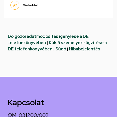
Weboldal
Dolgozói adatmódosítás igénylése a DE
telefonkönyvében
|
Külső személyek rögzítése a
DE telefonkönyvében
|
Súgó
|
Hibabejelentés
Kapcsolat
OM: 031200/002