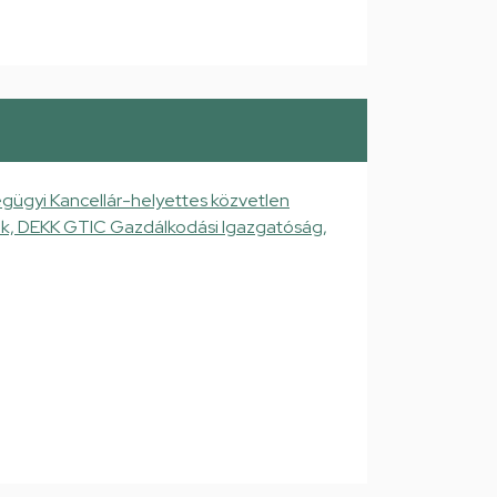
gügyi Kancellár-helyettes közvetlen
gek, DEKK GTIC Gazdálkodási Igazgatóság,