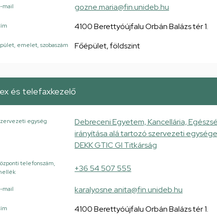
gozne.maria@fin.unideb.hu
-mail
4100 Berettyóújfalu Orbán Balázs tér 1.
Cím
Főépület, földszint
pület, emelet, szobaszám
ex és telefaxkezelő
Debreceni Egyetem, Kancellária, Egészsé
zervezeti egység
irányítása alá tartozó szervezeti egysé
DEKK GTIC GI Titkárság
özponti telefonszám,
+36 54 507 555
ellék
karalyosne.anita@fin.unideb.hu
-mail
4100 Berettyóújfalu Orbán Balázs tér 1.
Cím