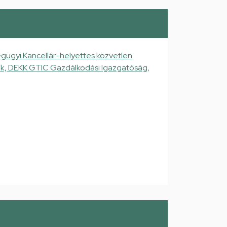
gügyi Kancellár-helyettes közvetlen
gek, DEKK GTIC Gazdálkodási Igazgatóság,