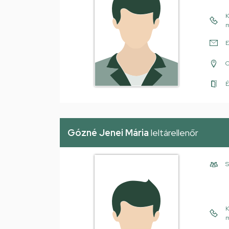
K
m
E
É
Gózné Jenei Mária
leltárellenőr
S
K
m