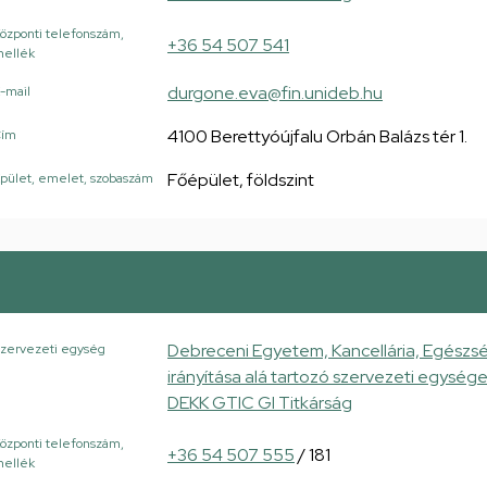
özponti telefonszám,
+36 54 507 541
ellék
durgone.eva@fin.unideb.hu
-mail
4100 Berettyóújfalu Orbán Balázs tér 1.
Cím
Főépület, földszint
pület, emelet, szobaszám
Debreceni Egyetem, Kancellária, Egészsé
zervezeti egység
irányítása alá tartozó szervezeti egysé
DEKK GTIC GI Titkárság
özponti telefonszám,
+36 54 507 555
/ 181
ellék