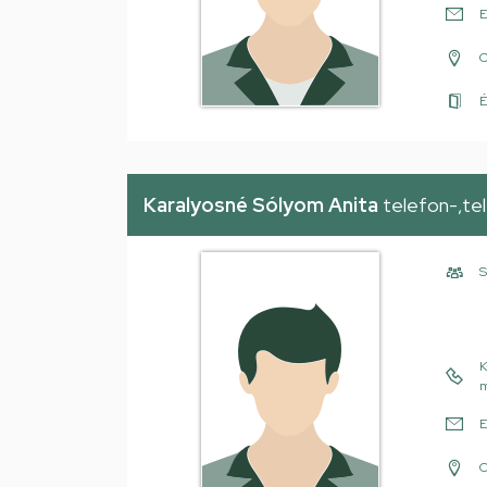
E
É
Karalyosné Sólyom Anita
telefon-,tel
S
K
m
E