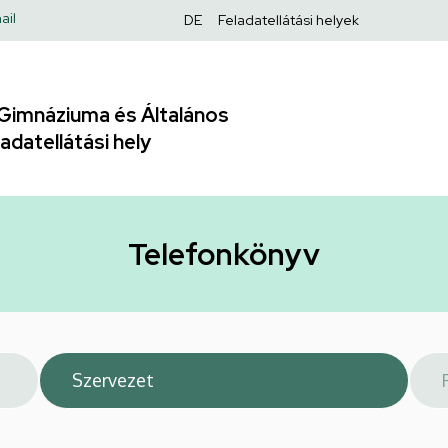
Felső
ail
DE
Feladatellátási helyek
navigáció
Gimnáziuma és Általános
adatellátási hely
Telefonkönyv