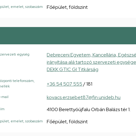
Főépület, földszint
pület, emelet, szobaszám
Debreceni Egyetem, Kancellária, Egészsé
zervezeti egység
irányítása alá tartozó szervezeti egysé
DEKK GTIC GI Titkárság
özponti telefonszám,
+36 54 507 555
/ 181
ellék
kovacs.erzsebet87@fin.unideb.hu
-mail
4100 Berettyóújfalu Orbán Balázs tér 1.
Cím
Főépület, földszint
pület, emelet, szobaszám