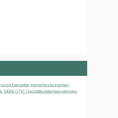
gügyi Kancellár-helyettes közvetlen
gek, DEKK GTIC Gazdálkodási Igazgatóság,