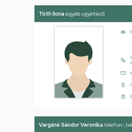
Tóth Ilona
egyéb ügyintéző
S
K
m
E
É
Vargáné Sándor Veronika
telefon-,te