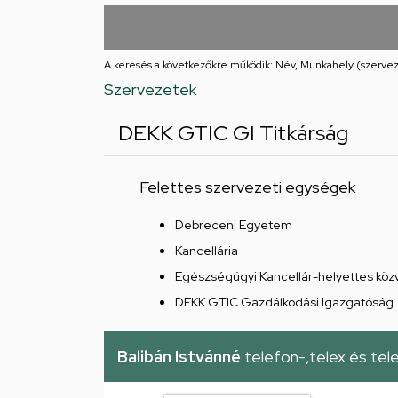
utcai
feladatellátási
A keresés a következőkre működik: Név, Munkahely (szervez
hely
Szervezetek
DEKK GTIC GI Titkárság
Felettes szervezeti egységek
Debreceni Egyetem
Kancellária
Egészségügyi Kancellár-helyettes közv
DEKK GTIC Gazdálkodási Igazgatóság
Balibán Istvánné
telefon-,telex és tel