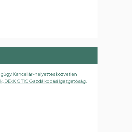
gügyi Kancellár-helyettes közvetlen
gek, DEKK GTIC Gazdálkodási Igazgatóság,