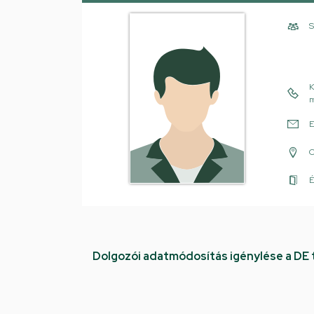
S
K
m
E
É
Dolgozói adatmódosítás igénylése a DE