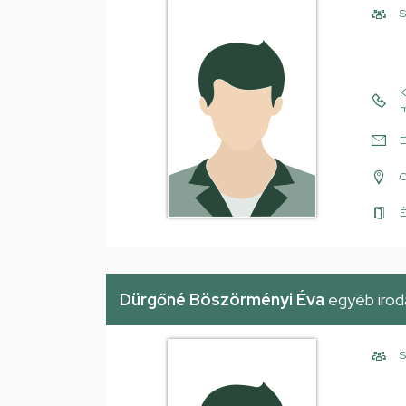
S
K
m
E
É
Dürgőné Böszörményi Éva
egyéb iroda
S