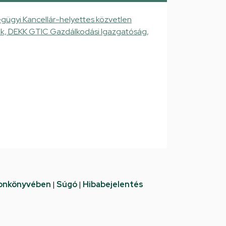
gügyi Kancellár-helyettes közvetlen
gek, DEKK GTIC Gazdálkodási Igazgatóság,
fonkönyvében
|
Súgó
|
Hibabejelentés