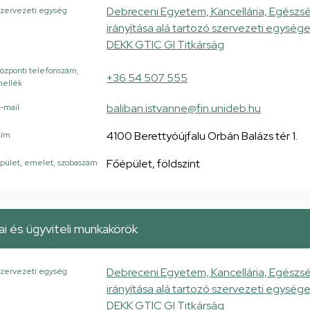
Debreceni Egyetem, Kancellária, Egészsé
zervezeti egység
irányítása alá tartozó szervezeti egysé
DEKK GTIC GI Titkárság
özponti telefonszám,
+36 54 507 555
ellék
baliban.istvanne@fin.unideb.hu
-mail
4100 Berettyóújfalu Orbán Balázs tér 1.
Cím
Főépület, földszint
pület, emelet, szobaszám
i és ügyviteli munkakörök
Debreceni Egyetem, Kancellária, Egészsé
zervezeti egység
irányítása alá tartozó szervezeti egysé
DEKK GTIC GI Titkárság