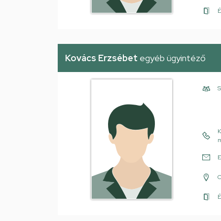
É
Kovács Erzsébet
egyéb ügyintéző
S
K
m
E
É