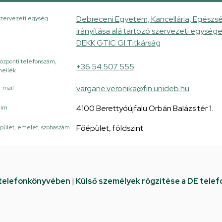
Debreceni Egyetem, Kancellária, Egészsé
zervezeti egység
irányítása alá tartozó szervezeti egysé
DEKK GTIC GI Titkárság
özponti telefonszám,
+36 54 507 555
ellék
vargane.veronika@fin.unideb.hu
-mail
4100 Berettyóújfalu Orbán Balázs tér 1.
Cím
Főépület, földszint
pület, emelet, szobaszám
 telefonkönyvében
|
Külső személyek rögzítése a DE tele