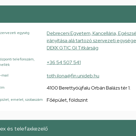
Debreceni Egyetem, Kancellária, Egészsé
zervezeti egység
irányítása alá tartozó szervezeti egysé
DEKK GTIC GI Titkárság
özponti telefonszám,
+36 54 507 541
ellék
toth.ilona@fin.unideb.hu
-mail
4100 Berettyóújfalu Orbán Balázs tér 1.
Cím
Főépület, földszint
pület, emelet, szobaszám
lex és telefaxkezelő