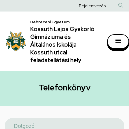
Telefonkönyv
Ugrás
Anonim
Bejelentkezés
a
|
Felhasználói
tartalomra
Kossuth
Debreceni Egyetem
fiók
Kossuth Lajos Gyakorló
Lajos
menüje
Gimnáziuma és
Gyakorló
Általános Iskolája
Gimnáziuma
Kossuth utcai
feladatellátási hely
és
Általános
Iskolája
Telefonkönyv
Kossuth
utcai
feladatellátási
hely