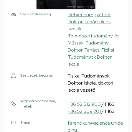
Debreceni Egyetem,
Szervezeti egység
Doktori Tanácsok és
Iskolák,
Természettudományi és
Műszaki Tudományi
Doktori Tanács, Fizikai
Tudományok Doktori
Iskola
Fizikai Tudományok
Szervezet, beosztás
Doktori Iskola, doktori
iskola vezető
Központi telefonszám,
+36 52 512 900
/ 11183
mellék
+36 52 509 201
/ 11183
ferenc.kun@science.unide
E-mail
b.hu