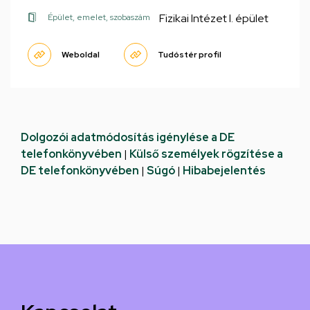
Fizikai Intézet I. épület
Épület, emelet, szobaszám
Weboldal
Tudóstér profil
Dolgozói adatmódosítás igénylése a DE
telefonkönyvében
|
Külső személyek rögzítése a
DE telefonkönyvében
|
Súgó
|
Hibabejelentés