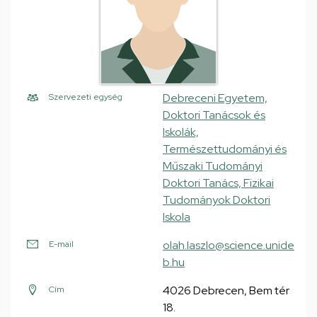
Debreceni Egyetem,
Szervezeti egység
Doktori Tanácsok és
Iskolák,
Természettudományi és
Műszaki Tudományi
Doktori Tanács, Fizikai
Tudományok Doktori
Iskola
olah.laszlo@science.unide
E-mail
b.hu
4026 Debrecen, Bem tér
Cím
18.