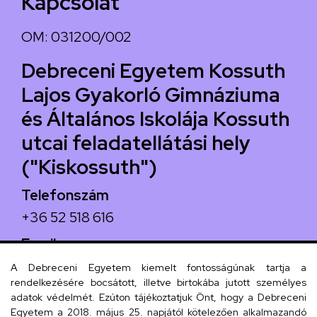
Kapcsolat
OM: 031200/002
Debreceni Egyetem Kossuth
Lajos Gyakorló Gimnáziuma
és Általános Iskolája Kossuth
utcai feladatellátási hely
("Kiskossuth")
Telefonszám
+36 52 518 616
Email
iskola@kossuth-alt.unideb.hu
A Debreceni Egyetem kiemelt fontosságúnak tartja a
rendelkezésére bocsátott, illetve birtokába jutott személyes
Cím
adatok védelmét. Ezúton tájékoztatjuk Önt, hogy a Debreceni
Egyetem a 2018. május 25. napjától kötelezően alkalmazandó
4024 Debrecen, Kossuth utca 33.