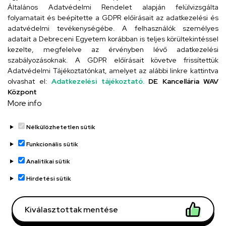
Általános Adatvédelmi Rendelet alapján felülvizsgálta
folyamatait és beépítette a GDPR előírásait az adatkezelési és
adatvédelmi tevékenységébe. A felhasználók személyes
adatait a Debreceni Egyetem korábban is teljes körültekintéssel
Szervezeti telefonkönyv
kezelte, megfelelve az érvényben lévő adatkezelési
szabályozásoknak. A GDPR előírásait követve frissítettük
Adatvédelmi Tájékoztatónkat, amelyet az alábbi linkre kattintva
olvashat el:
Adatkezelési tájékoztató.
DE Kancellária WAV
UD telefonkönyv
Központ
More info
Nélkülözhetetlen sütik
Funkcionális sütik
Analitikai sütik
Adatvédelem
Adatvédelem
Hirdetési sütik
Régi oldal
Kiválasztottak mentése
Technikai információk