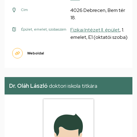
4026 Debrecen, Bem tér
Cím
18.
Fizikai Intézet II. épület
, 1.
Épület, emelet, szobaszám
emelet, E1 (oktatói szoba)
Weboldal
Dr. Oláh László
doktori iskola titkára