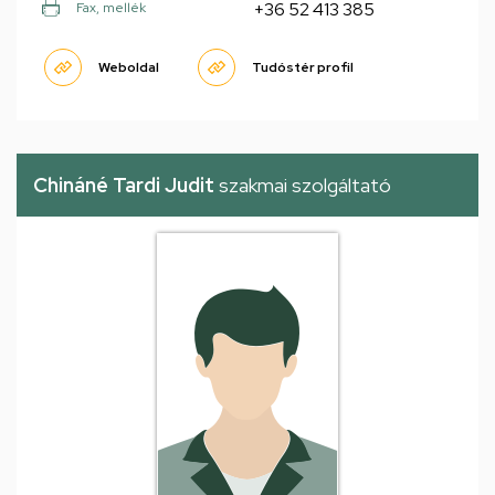
+36 52 413 385
Fax, mellék
Weboldal
Tudóstér profil
Chináné Tardi Judit
szakmai szolgáltató