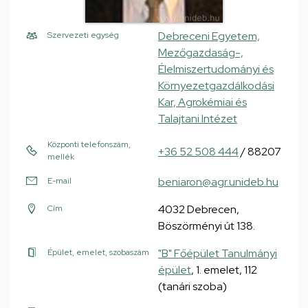
Debreceni Egyetem,
Szervezeti egység
Mezőgazdaság-,
Élelmiszertudományi és
Környezetgazdálkodási
Kar, Agrokémiai és
Talajtani Intézet
Központi telefonszám,
+36 52 508 444
/ 88207
mellék
beniaron@agr.unideb.hu
E-mail
4032 Debrecen,
Cím
Böszörményi út 138.
"B" Főépület Tanulmányi
Épület, emelet, szobaszám
épület
, 1. emelet, 112
(tanári szoba)