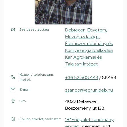
Debreceni Egyetem,
Szervezeti egység
Mezőgazdaság-,
Élelmiszertudományi és
Környezetgazdálkodási
Kar, Agrokémiai és
Talajtani Intézet
Központi telefonszám,
+36 52 508 444
/ 88458
mellék
zsandor@agr.unideb.hu
E-mail
4032 Debrecen,
Cím
Böszörményi út 138.
"B" Főépület Tanulmányi
Épület, emelet, szobaszám
épület
, 2. emelet, 204