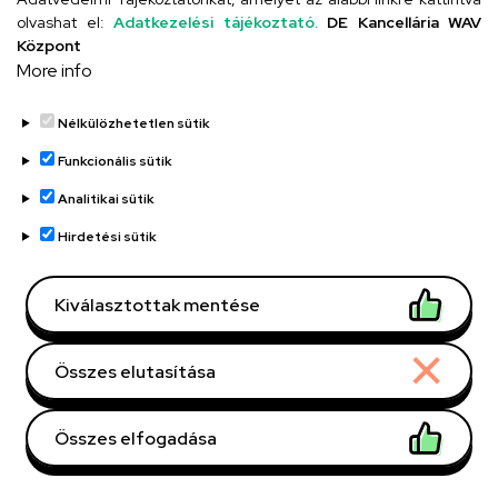
olvashat el:
Adatkezelési tájékoztató.
DE Kancellária WAV
OM: 031200/002
Központ
More info
Debreceni Egyetem Kossuth
Lajos Gyakorló Gimnáziuma
Nélkülözhetetlen sütik
és Általános Iskolája Kossuth
Funkcionális sütik
utcai feladatellátási hely
Analitikai sütik
("Kiskossuth")
Hirdetési sütik
Telefonszám
Kiválasztottak mentése
+36 52 518 616
Email
Összes elutasítása
iskola@kossuth-alt.unideb.hu
Cím
Összes elfogadása
4024 Debrecen, Kossuth utca 33.
Withdraw consent