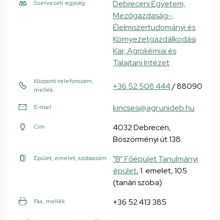
Debreceni Egyetem,
Szervezeti egység
Mezőgazdaság-,
Élelmiszertudományi és
Környezetgazdálkodási
Kar, Agrokémiai és
Talajtani Intézet
Központi telefonszám,
+36 52 508 444
/ 88090
mellék
kincsesi@agr.unideb.hu
E-mail
4032 Debrecen,
Cím
Böszörményi út 138.
"B" Főépület Tanulmányi
Épület, emelet, szobaszám
épület
, 1. emelet, 105
(tanári szoba)
+36 52 413 385
Fax, mellék