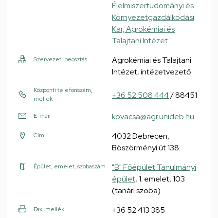
Élelmiszertudományi és
Környezetgazdálkodási
Kar, Agrokémiai és
Talajtani Intézet
Agrokémiai és Talajtani
Szervezet, beosztás
Intézet, intézetvezető
Központi telefonszám,
+36 52 508 444
/ 88451
mellék
kovacsa@agr.unideb.hu
E-mail
4032 Debrecen,
Cím
Böszörményi út 138.
"B" Főépület Tanulmányi
Épület, emelet, szobaszám
épület
, 1. emelet, 103
(tanári szoba)
+36 52 413 385
Fax, mellék