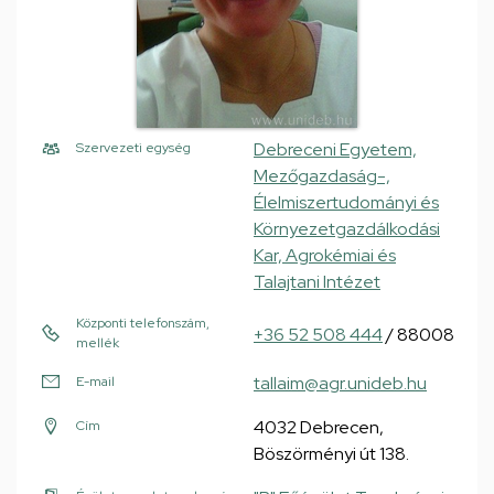
Debreceni Egyetem,
Szervezeti egység
Mezőgazdaság-,
Élelmiszertudományi és
Környezetgazdálkodási
Kar, Agrokémiai és
Talajtani Intézet
Központi telefonszám,
+36 52 508 444
/ 88008
mellék
tallaim@agr.unideb.hu
E-mail
4032 Debrecen,
Cím
Böszörményi út 138.