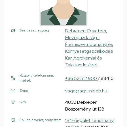
Debreceni Egyetem,
Szervezeti egység
Mezőgazdaság-,
Élelmiszertudományi és
Környezetgazdálkodási
Kar, Agrokémiai és
Talajtani Intézet
Központi telefonszám,
+36 52 512 900
/ 88410
mellék
vago@agr.unideb.hu
E-mail
4032 Debrecen
Cím
Böszörményi út 138
"B" Főépület Tanulmányi
Épület, emelet, szobaszám