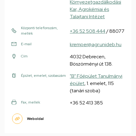
Környezetgazdálkodási
Kar, Agrokémiai és
Talajtani Intézet
Központi telefonszám,
+36 52 508 444
/ 88077
mellék
kremper@agr.unideb.hu
E-mail
4032 Debrecen,
Cím
Böszörményi út 138.
"B" Főépület Tanulmányi
Épület, emelet, szobaszám
épület
, 1. emelet, 115
(tanári szoba)
+36 52 413 385
Fax, mellék
Weboldal