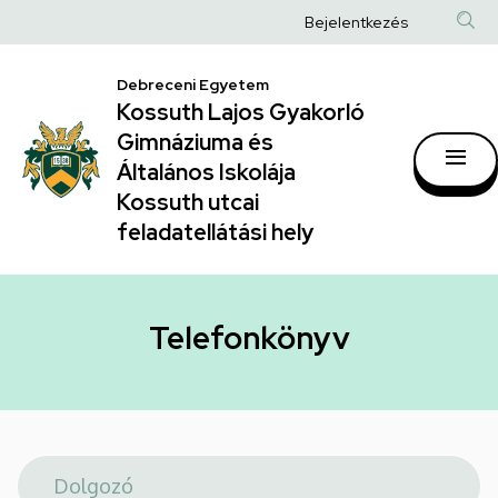
Telefonkönyv
Ugrás
Anonim
Bejelentkezés
a
|
Felhasználói
tartalomra
Kossuth
Debreceni Egyetem
fiók
Kossuth Lajos Gyakorló
Lajos
menüje
Gimnáziuma és
Gyakorló
Általános Iskolája
Gimnáziuma
Kossuth utcai
feladatellátási hely
és
Általános
Iskolája
Telefonkönyv
Kossuth
utcai
feladatellátási
hely