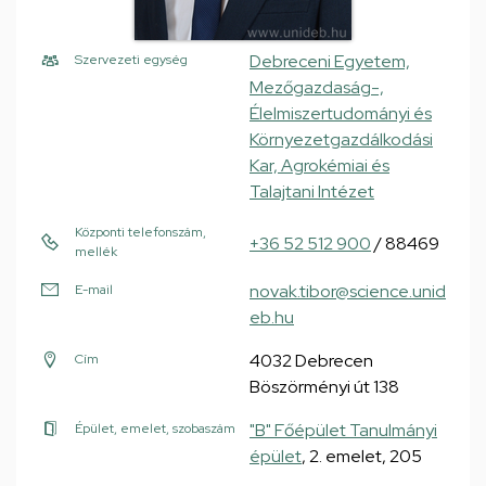
Debreceni Egyetem,
Szervezeti egység
Mezőgazdaság-,
Élelmiszertudományi és
Környezetgazdálkodási
Kar, Agrokémiai és
Talajtani Intézet
Központi telefonszám,
+36 52 512 900
/ 88469
mellék
novak.tibor@science.unid
E-mail
eb.hu
4032 Debrecen
Cím
Böszörményi út 138
"B" Főépület Tanulmányi
Épület, emelet, szobaszám
épület
, 2. emelet, 205