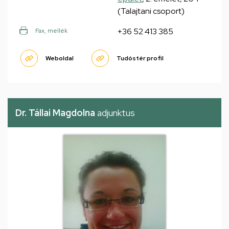
(Talajtani csoport)
+36 52 413 385
Fax, mellék
Weboldal
Tudóstér profil
Dr. Tállai Magdolna
adjunktus