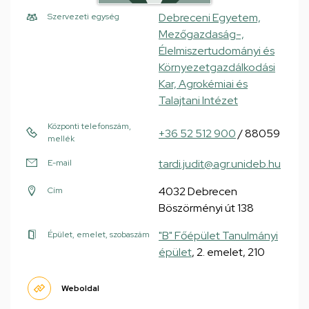
Debreceni Egyetem,
Szervezeti egység
Mezőgazdaság-,
Élelmiszertudományi és
Környezetgazdálkodási
Kar, Agrokémiai és
Talajtani Intézet
Központi telefonszám,
+36 52 512 900
/ 88059
mellék
tardi.judit@agr.unideb.hu
E-mail
4032 Debrecen
Cím
Böszörményi út 138
"B" Főépület Tanulmányi
Épület, emelet, szobaszám
épület
, 2. emelet, 210
Weboldal