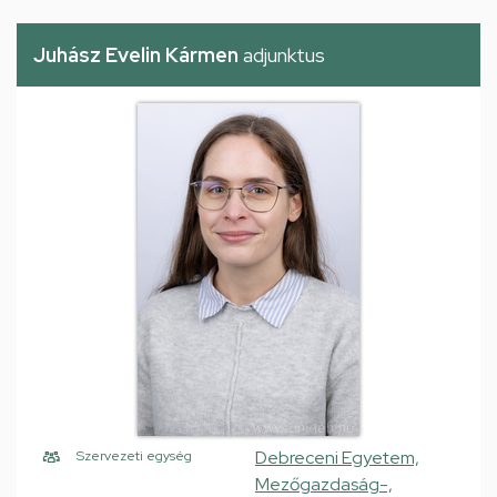
Juhász Evelin Kármen
adjunktus
Debreceni Egyetem,
Szervezeti egység
Mezőgazdaság-,