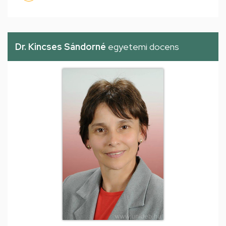
Dr. Kincses Sándorné
egyetemi docens