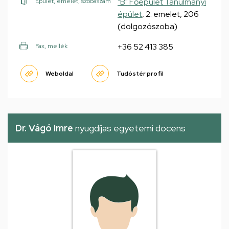
"B" Főépület Tanulmányi
Épület, emelet, szobaszám
épület
, 2. emelet, 206
(dolgozószoba)
+36 52 413 385
Fax, mellék
Weboldal
Tudóstér profil
Dr. Vágó Imre
nyugdíjas egyetemi docens