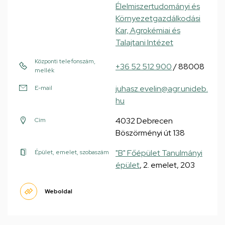
Élelmiszertudományi és
Környezetgazdálkodási
Kar, Agrokémiai és
Talajtani Intézet
Központi telefonszám,
+36 52 512 900
/ 88008
mellék
juhasz.evelin@agr.unideb.
E-mail
hu
4032 Debrecen
Cím
Böszörményi út 138
"B" Főépület Tanulmányi
Épület, emelet, szobaszám
épület
, 2. emelet, 203
Weboldal