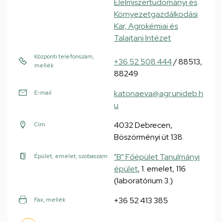
Élelmiszertudományi és
Környezetgazdálkodási
Kar, Agrokémiai és
Talajtani Intézet
Központi telefonszám,
+36 52 508 444
/ 88513,
mellék
88249
katonaeva@agr.unideb.h
E-mail
u
4032 Debrecen,
Cím
Böszörményi út 138.
"B" Főépület Tanulmányi
Épület, emelet, szobaszám
épület
, 1. emelet, 116
(laboratórium 3.)
+36 52 413 385
Fax, mellék