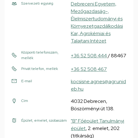
Debreceni Egyetem,
Szervezeti egység
Mezőgazdaság-,
Élelmiszertudományi és
Környezetgazdálkodási
Kar, Agrokémiai és
Talajtani Intézet
Központi telefonszám,
+36 52 508 444
/ 88467
mellék
+36 52 508 467
Privát telefon, mellék
kocsisne.agnes@agr.unid
E-mail
eb.hu
4032 Debrecen,
Cím
Böszörményi út 138.
"B" Főépület Tanulmányi
Épület, emelet, szobaszám
épület
, 2. emelet, 202
(titkárság)