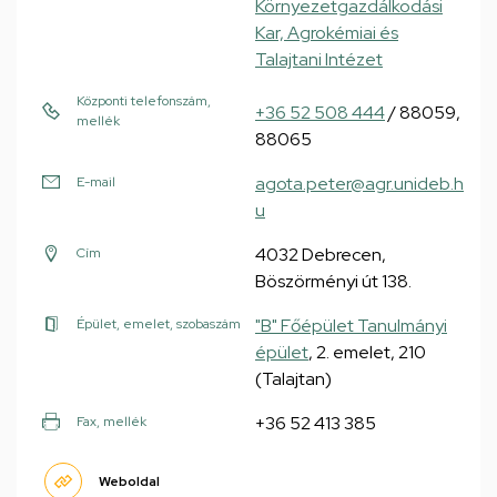
Környezetgazdálkodási
Kar, Agrokémiai és
Talajtani Intézet
Központi telefonszám,
+36 52 508 444
/ 88059,
mellék
88065
agota.peter@agr.unideb.h
E-mail
u
4032 Debrecen,
Cím
Böszörményi út 138.
"B" Főépület Tanulmányi
Épület, emelet, szobaszám
épület
, 2. emelet, 210
(Talajtan)
+36 52 413 385
Fax, mellék
Weboldal