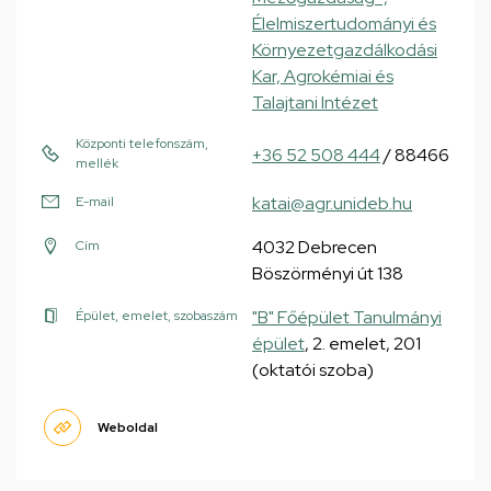
Élelmiszertudományi és
Környezetgazdálkodási
Kar, Agrokémiai és
Talajtani Intézet
Központi telefonszám,
+36 52 508 444
/ 88466
mellék
katai@agr.unideb.hu
E-mail
4032 Debrecen
Cím
Böszörményi út 138
"B" Főépület Tanulmányi
Épület, emelet, szobaszám
épület
, 2. emelet, 201
(oktatói szoba)
Weboldal