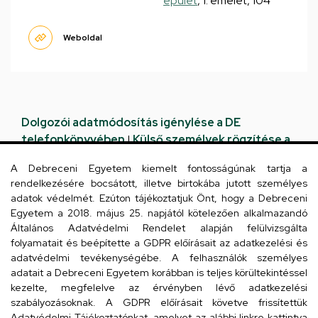
épület
, 1. emelet, 104
Weboldal
Dolgozói adatmódosítás igénylése a DE
telefonkönyvében
|
Külső személyek rögzítése a
DE telefonkönyvében
|
Súgó
|
Hibabejelentés
A Debreceni Egyetem kiemelt fontosságúnak tartja a
rendelkezésére bocsátott, illetve birtokába jutott személyes
adatok védelmét. Ezúton tájékoztatjuk Önt, hogy a Debreceni
Egyetem a 2018. május 25. napjától kötelezően alkalmazandó
Általános Adatvédelmi Rendelet alapján felülvizsgálta
folyamatait és beépítette a GDPR előírásait az adatkezelési és
adatvédelmi tevékenységébe. A felhasználók személyes
adatait a Debreceni Egyetem korábban is teljes körültekintéssel
kezelte, megfelelve az érvényben lévő adatkezelési
Kapcsolat
szabályozásoknak. A GDPR előírásait követve frissítettük
Adatvédelmi Tájékoztatónkat, amelyet az alábbi linkre kattintva