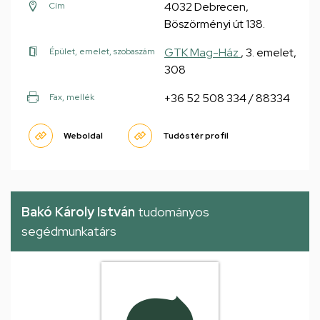
4032 Debrecen,
Cím
Böszörményi út 138.
GTK Mag-Ház
, 3. emelet,
Épület, emelet, szobaszám
308
+36 52 508 334 / 88334
Fax, mellék
Weboldal
Tudóstér profil
Bakó Károly István
tudományos
segédmunkatárs