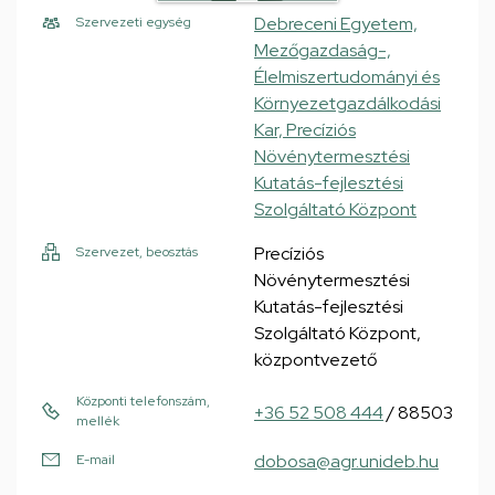
Debreceni Egyetem,
Szervezeti egység
Mezőgazdaság-,
Élelmiszertudományi és
Környezetgazdálkodási
Kar, Precíziós
Növénytermesztési
Kutatás-fejlesztési
Szolgáltató Központ
Precíziós
Szervezet, beosztás
Növénytermesztési
Kutatás-fejlesztési
Szolgáltató Központ,
központvezető
Központi telefonszám,
+36 52 508 444
/ 88503
mellék
dobosa@agr.unideb.hu
E-mail