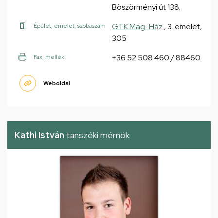
Böszörményi út 138.
GTK Mag-Ház
, 3. emelet,
Épület, emelet, szobaszám
305
+36 52 508 460 / 88460
Fax, mellék
Weboldal
Kathi István
tanszéki mérnök