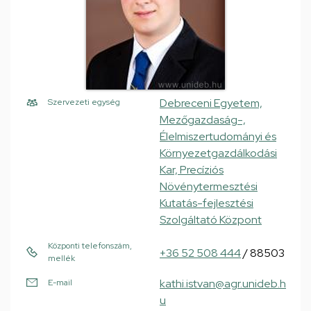
Debreceni Egyetem,
Szervezeti egység
Mezőgazdaság-,
Élelmiszertudományi és
Környezetgazdálkodási
Kar, Precíziós
Növénytermesztési
Kutatás-fejlesztési
Szolgáltató Központ
Központi telefonszám,
+36 52 508 444
/ 88503
mellék
kathi.istvan@agr.unideb.h
E-mail
u