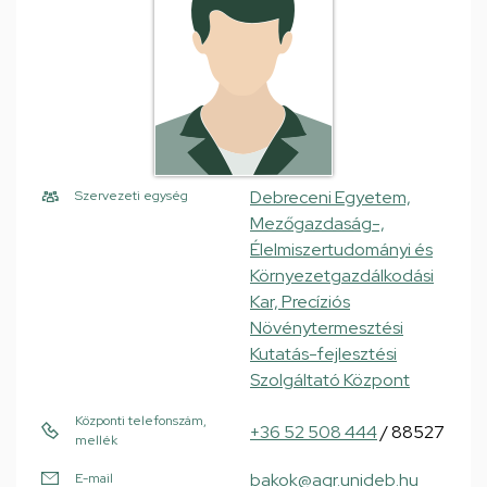
Debreceni Egyetem,
Szervezeti egység
Mezőgazdaság-,
Élelmiszertudományi és
Környezetgazdálkodási
Kar, Precíziós
Növénytermesztési
Kutatás-fejlesztési
Szolgáltató Központ
Központi telefonszám,
+36 52 508 444
/ 88527
mellék
bakok@agr.unideb.hu
E-mail