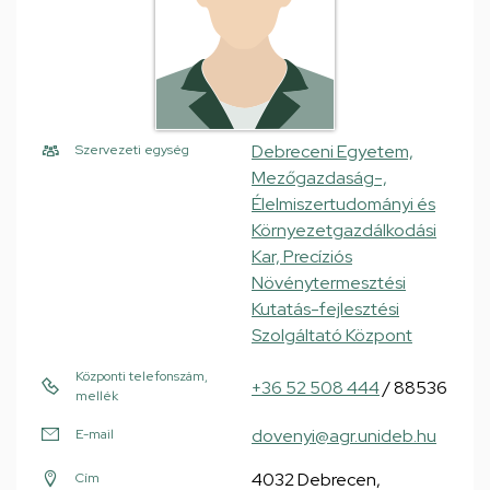
Debreceni Egyetem,
Szervezeti egység
Mezőgazdaság-,
Élelmiszertudományi és
Környezetgazdálkodási
Kar, Precíziós
Növénytermesztési
Kutatás-fejlesztési
Szolgáltató Központ
Központi telefonszám,
+36 52 508 444
/ 88536
mellék
dovenyi@agr.unideb.hu
E-mail
4032 Debrecen,
Cím