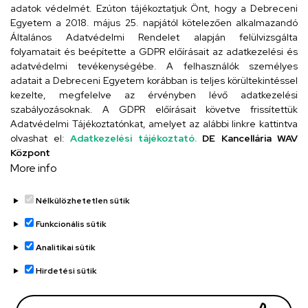
Cím
adatok védelmét. Ezúton tájékoztatjuk Önt, hogy a Debreceni
Egyetem a 2018. május 25. napjától kötelezően alkalmazandó
4024 Debrecen, Kossuth utca 33.
Általános Adatvédelmi Rendelet alapján felülvizsgálta
folyamatait és beépítette a GDPR előírásait az adatkezelési és
adatvédelmi tevékenységébe. A felhasználók személyes
adatait a Debreceni Egyetem korábban is teljes körültekintéssel
Szervezeti telefonkönyv
kezelte, megfelelve az érvényben lévő adatkezelési
szabályozásoknak. A GDPR előírásait követve frissítettük
Adatvédelmi Tájékoztatónkat, amelyet az alábbi linkre kattintva
olvashat el:
Adatkezelési tájékoztató.
DE Kancellária WAV
UD telefonkönyv
Központ
More info
Nélkülözhetetlen sütik
Funkcionális sütik
Analitikai sütik
Adatvédelem
Adatvédelem
Hirdetési sütik
Régi oldal