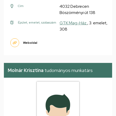
4032 Debrecen
Cím
Böszörményi út 138
GTK Mag-Ház
, 3. emelet,
Épület, emelet, szobaszám
308
Weboldal
Molnár Krisztina
tudományos munkatárs