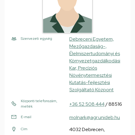
Debreceni Egyetem,
Szervezeti egység
Mezőgazdaság-,
Élelmiszertudományi és
Környezetgazdálkodási
Kar, Precíziós
Növénytermesztési
Kutatás-fejlesztési
Szolgáltató Központ
Központi telefonszám,
+36 52 508 444
/ 88516
mellék
molnark@agr.unideb.hu
E-mail
4032 Debrecen,
Cím