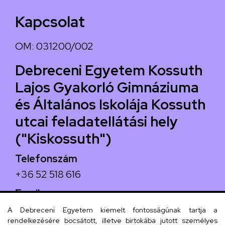
Kapcsolat
OM: 031200/002
Debreceni Egyetem Kossuth
Lajos Gyakorló Gimnáziuma
és Általános Iskolája Kossuth
utcai feladatellátási hely
("Kiskossuth")
Telefonszám
+36 52 518 616
Email
iskola@kossuth-alt.unideb.hu
A Debreceni Egyetem kiemelt fontosságúnak tartja a
rendelkezésére bocsátott, illetve birtokába jutott személyes