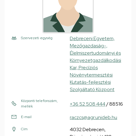
Debreceni Egyetem,
Szervezeti egység
Mezőgazdaság-,
Élelmiszertudományi és
Környezetgazdálkodási
Kar, Precíziós
Növénytermesztési
Kutatás-fejlesztési
Szolgáltató Központ
Központi telefonszám,
+36 52 508 444
/ 88516
mellék
raczcs@agr.unideb.hu
E-mail
4032 Debrecen,
Cím