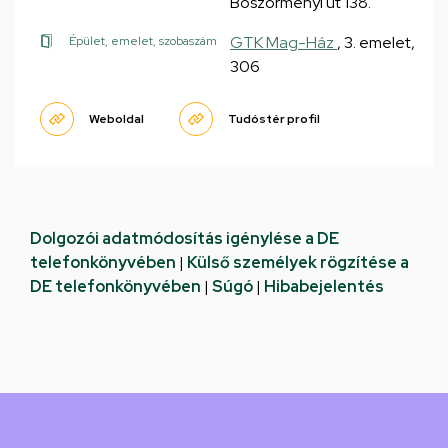
Böszörményi út 138.
GTK Mag-Ház
, 3. emelet,
Épület, emelet, szobaszám
306
Weboldal
Tudóstér profil
Dolgozói adatmódosítás igénylése a DE
telefonkönyvében
|
Külső személyek rögzítése a
DE telefonkönyvében
|
Súgó
|
Hibabejelentés