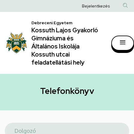
Telefonkönyv
Ugrás
Anonim
Bejelentkezés
a
|
Felhasználói
tartalomra
Kossuth
Debreceni Egyetem
fiók
Kossuth Lajos Gyakorló
Lajos
menüje
Gimnáziuma és
Gyakorló
Általános Iskolája
Gimnáziuma
Kossuth utcai
feladatellátási hely
és
Általános
Iskolája
Telefonkönyv
Kossuth
utcai
feladatellátási
hely