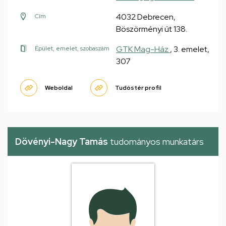
4032 Debrecen,
Cím
Böszörményi út 138.
GTK Mag-Ház
, 3. emelet,
Épület, emelet, szobaszám
307
Weboldal
Tudóstér profil
Dövényi-Nagy Tamás
tudományos munkatárs