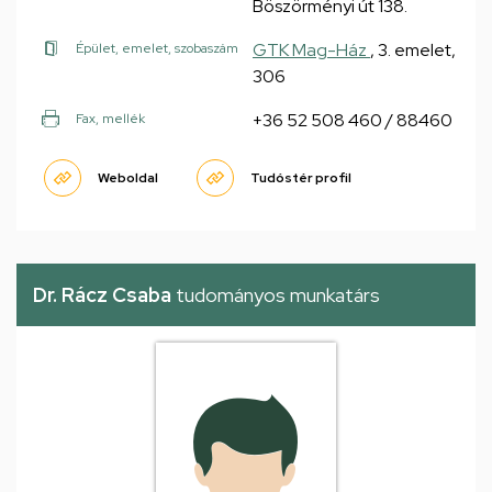
Böszörményi út 138.
GTK Mag-Ház
, 3. emelet,
Épület, emelet, szobaszám
306
+36 52 508 460 / 88460
Fax, mellék
Weboldal
Tudóstér profil
Dr. Rácz Csaba
tudományos munkatárs