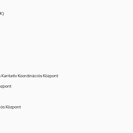
K)
Karitatív Koordinációs Központ
özpont
ós Központ