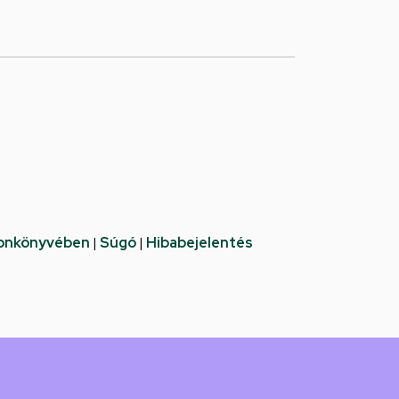
fonkönyvében
|
Súgó
|
Hibabejelentés