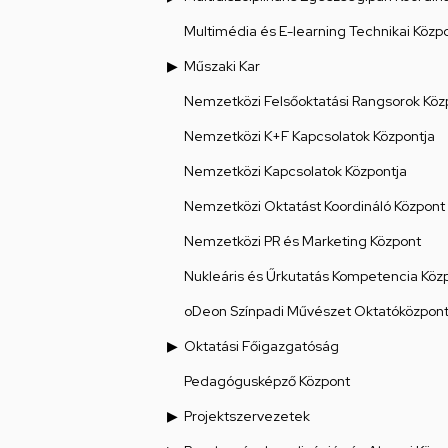
Multimédia és E-learning Technikai Közp
Műszaki Kar
Nemzetközi Felsőoktatási Rangsorok Köz
Nemzetközi K+F Kapcsolatok Központja
Nemzetközi Kapcsolatok Központja
Nemzetközi Oktatást Koordináló Központ
Nemzetközi PR és Marketing Központ
Nukleáris és Űrkutatás Kompetencia Köz
oDeon Színpadi Művészet Oktatóközpon
Oktatási Főigazgatóság
Pedagógusképző Központ
Projektszervezetek