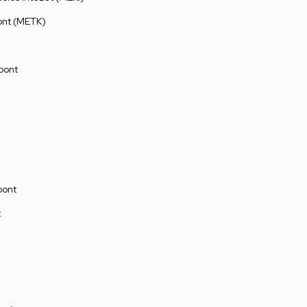
ont (METK)
pont
pont
t