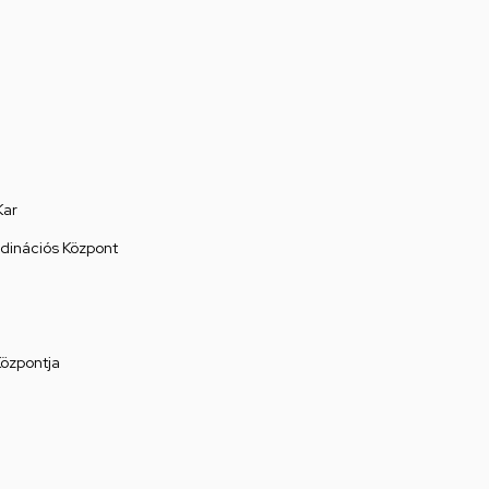
Kar
rdinációs Központ
Központja