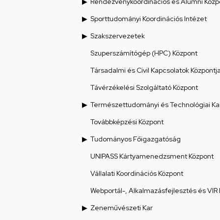
Rendezvénykoordinációs és Alumni Közp
Sporttudományi Koordinációs Intézet
Szakszervezetek
Szuperszámítógép (HPC) Központ
Társadalmi és Civil Kapcsolatok Központj
Távérzékelési Szolgáltató Központ
Természettudományi és Technológiai Ka
Továbbképzési Központ
Tudományos Főigazgatóság
UNIPASS Kártyamenedzsment Központ
Vállalati Koordinációs Központ
Webportál-, Alkalmazásfejlesztés és VIR
Zeneművészeti Kar