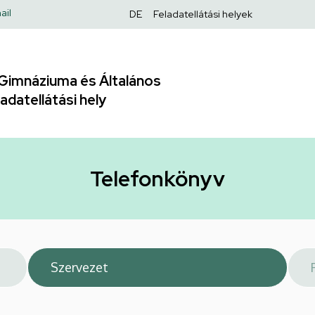
Felső
ail
DE
Feladatellátási helyek
navigáció
Gimnáziuma és Általános
adatellátási hely
Telefonkönyv