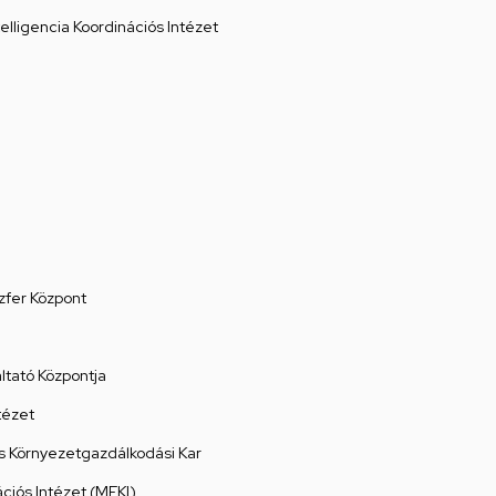
elligencia Koordinációs Intézet
zfer Központ
tató Központja
tézet
 Környezetgazdálkodási Kar
ációs Intézet (MEKI)