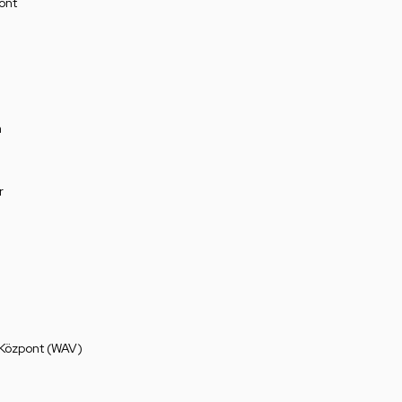
ont
a
r
 Központ (WAV)