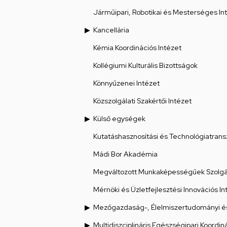
Járműipari, Robotikai és Mesterséges Int
Kancellária
Kémia Koordinációs Intézet
Kollégiumi Kulturális Bizottságok
Könnyűzenei Intézet
Közszolgálati Szakértői Intézet
Külső egységek
Kutatáshasznosítási és Technológiatrans
Mádi Bor Akadémia
Megváltozott Munkaképességűek Szolgál
Mérnöki és Üzletfejlesztési Innovációs In
Mezőgazdaság-, Élelmiszertudományi és
Multidiszciplináris Egészségipari Koordin