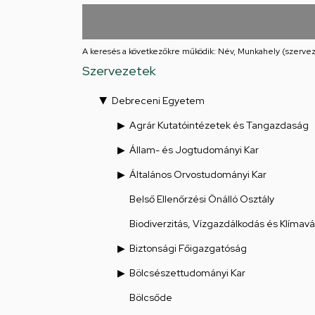
utcai
feladatellátási
A keresés a következőkre működik: Név, Munkahely (szervez
hely
Szervezetek
Debreceni Egyetem
Agrár Kutatóintézetek és Tangazdaság
Állam- és Jogtudományi Kar
Általános Orvostudományi Kar
Belső Ellenőrzési Önálló Osztály
Biodiverzitás, Vízgazdálkodás és Klímav
Biztonsági Főigazgatóság
Bölcsészettudományi Kar
Bölcsőde