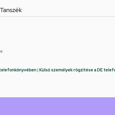
i Tanszék
et
 telefonkönyvében
|
Külső személyek rögzítése a DE tele