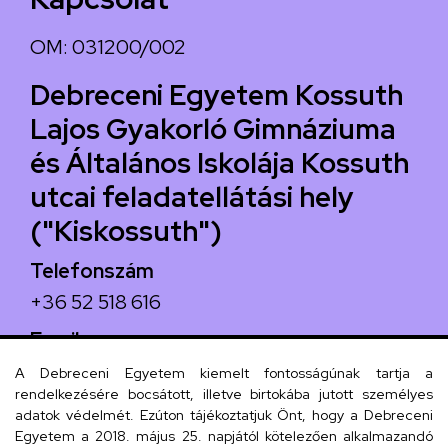
OM: 031200/002
Debreceni Egyetem Kossuth
Lajos Gyakorló Gimnáziuma
és Általános Iskolája Kossuth
utcai feladatellátási hely
("Kiskossuth")
Telefonszám
+36 52 518 616
Email
iskola@kossuth-alt.unideb.hu
A Debreceni Egyetem kiemelt fontosságúnak tartja a
rendelkezésére bocsátott, illetve birtokába jutott személyes
Cím
adatok védelmét. Ezúton tájékoztatjuk Önt, hogy a Debreceni
Egyetem a 2018. május 25. napjától kötelezően alkalmazandó
4024 Debrecen, Kossuth utca 33.