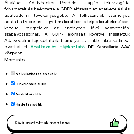
Általános Adatvédelmi Rendelet alapján felülvizsgálta
folyamatait és beépítette a GDPR előírásait az adatkezelési és
adatvédelmi tevékenységébe. A felhasználók személyes
adatait a Debreceni Egyetem korábban is teljes körültekintéssel
Szervezeti telefonkönyv
kezelte, megfelelve az érvényben lévő adatkezelési
szabályozásoknak. A GDPR előírásait követve frissítettük
Adatvédelmi Tájékoztatónkat, amelyet az alábbi linkre kattintva
olvashat el:
Adatkezelési tájékoztató.
DE Kancellária WAV
UD telefonkönyv
Központ
More info
Nélkülözhetetlen sütik
Funkcionális sütik
Analitikai sütik
Adatvédelem
Adatvédelem
Hirdetési sütik
Régi oldal
Kiválasztottak mentése
Technikai információk