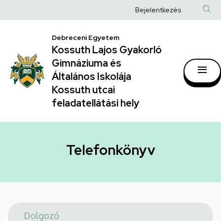
Telefonkönyv
Ugrás
Anonim
Bejelentkezés
a
|
Felhasználói
tartalomra
Kossuth
Debreceni Egyetem
fiók
Kossuth Lajos Gyakorló
Lajos
menüje
Gimnáziuma és
Gyakorló
Általános Iskolája
Gimnáziuma
Kossuth utcai
feladatellátási hely
és
Általános
Iskolája
Telefonkönyv
Kossuth
utcai
feladatellátási
hely