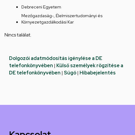
Debreceni Egyetem
Mezőgazdaság-, Élelmiszertudományi és
Környezetgazdálkodási Kar
Nincs találat.
Dolgozói adatmódosítás igénylése a DE
telefonkönyvében
|
Külső személyek rögzítése a
DE telefonkönyvében
|
Súgó
|
Hibabejelentés
Kapcsolat