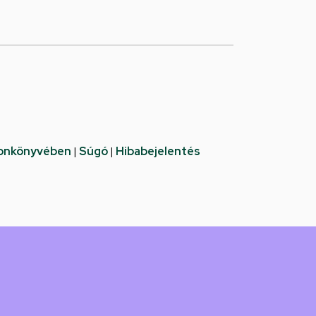
fonkönyvében
|
Súgó
|
Hibabejelentés