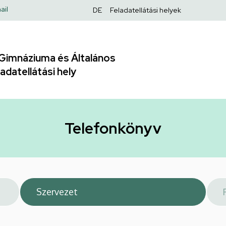
Felső
ail
DE
Feladatellátási helyek
navigáció
Gimnáziuma és Általános
adatellátási hely
Telefonkönyv