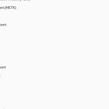
ont (METK)
pont
pont
t