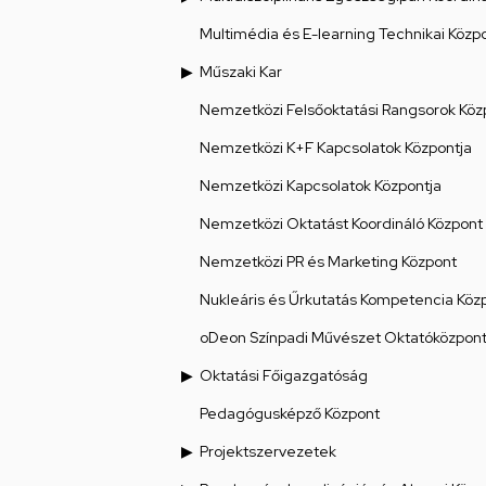
Multimédia és E-learning Technikai Közp
Műszaki Kar
Nemzetközi Felsőoktatási Rangsorok Köz
Nemzetközi K+F Kapcsolatok Központja
Nemzetközi Kapcsolatok Központja
Nemzetközi Oktatást Koordináló Központ
Nemzetközi PR és Marketing Központ
Nukleáris és Űrkutatás Kompetencia Köz
oDeon Színpadi Művészet Oktatóközpon
Oktatási Főigazgatóság
Pedagógusképző Központ
Projektszervezetek