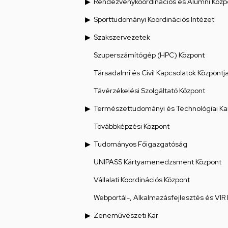
Rendezvénykoordinációs és Alumni Közp
Sporttudományi Koordinációs Intézet
Szakszervezetek
Szuperszámítógép (HPC) Központ
Társadalmi és Civil Kapcsolatok Központj
Távérzékelési Szolgáltató Központ
Természettudományi és Technológiai Ka
Továbbképzési Központ
Tudományos Főigazgatóság
UNIPASS Kártyamenedzsment Központ
Vállalati Koordinációs Központ
Webportál-, Alkalmazásfejlesztés és VIR
Zeneművészeti Kar