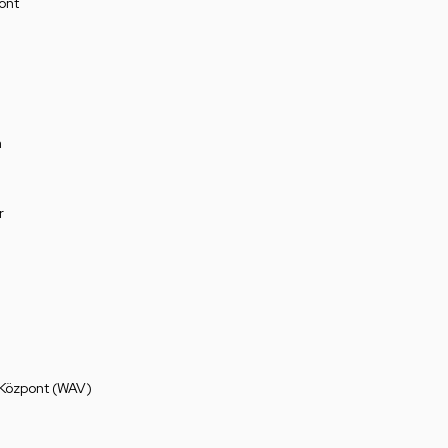
ont
a
r
 Központ (WAV)