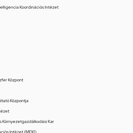
elligencia Koordinációs Intézet
zfer Központ
tató Központja
tézet
 Környezetgazdálkodási Kar
ációs Intézet (MEKI)