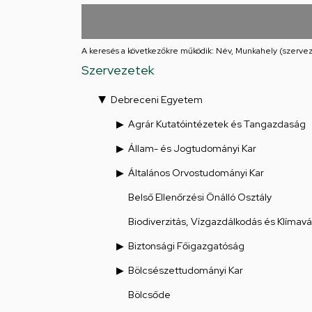
utcai
feladatellátási
A keresés a következőkre működik: Név, Munkahely (szervez
hely
Szervezetek
Debreceni Egyetem
Agrár Kutatóintézetek és Tangazdaság
Állam- és Jogtudományi Kar
Általános Orvostudományi Kar
Belső Ellenőrzési Önálló Osztály
Biodiverzitás, Vízgazdálkodás és Klímav
Biztonsági Főigazgatóság
Bölcsészettudományi Kar
Bölcsőde