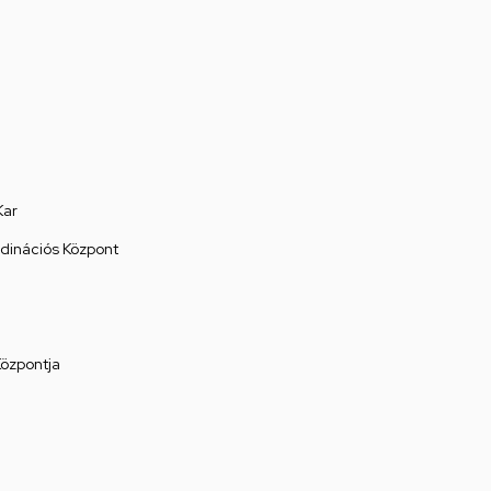
Kar
rdinációs Központ
Központja