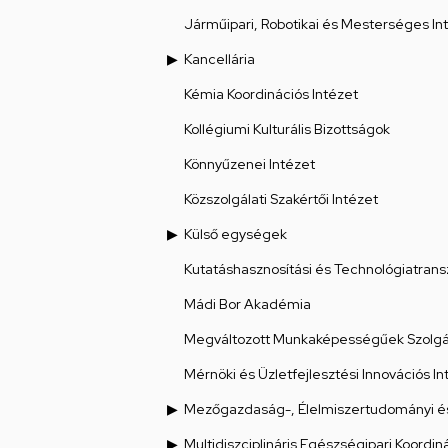
Járműipari, Robotikai és Mesterséges Int
Kancellária
Kémia Koordinációs Intézet
Kollégiumi Kulturális Bizottságok
Könnyűzenei Intézet
Közszolgálati Szakértői Intézet
Külső egységek
Kutatáshasznosítási és Technológiatrans
Mádi Bor Akadémia
Megváltozott Munkaképességűek Szolgál
Mérnöki és Üzletfejlesztési Innovációs In
Mezőgazdaság-, Élelmiszertudományi és
Multidiszciplináris Egészségipari Koordin