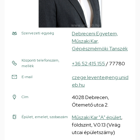
Debreceni Egyetem,
Szervezeti egység
Műszaki Kar,
Gépészmérnöki Tanszék
Központi telefonszám,
+36 52 415 155
/ 77780
mellék
czege.levente@eng.unid
E-mail
eb.hu
4028 Debrecen,
Cím
Ótemető utca 2.
Műszaki Kar "A" épület
,
Épület, emelet, szobaszám
földszint, V.0.13 (Virág
utcai épületszárny)