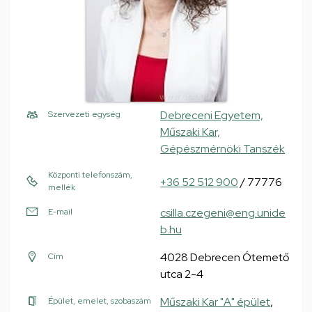
Debreceni Egyetem,
Szervezeti egység
Műszaki Kar,
Gépészmérnöki Tanszék
Központi telefonszám,
+36 52 512 900
/ 77776
mellék
csilla.czegeni@eng.unide
E-mail
b.hu
4028 Debrecen Ótemető
Cím
utca 2-4
Műszaki Kar "A" épület
,
Épület, emelet, szobaszám