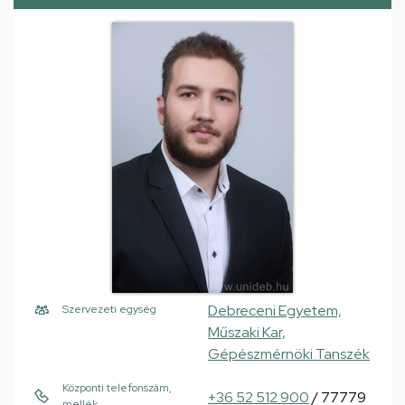
Debreceni Egyetem,
Szervezeti egység
Műszaki Kar,
Gépészmérnöki Tanszék
Központi telefonszám,
+36 52 512 900
/ 77779
mellék