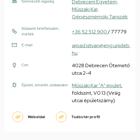
Debreceni Egyetem,
Szervezeti egység
Műszaki Kar,
Gépészmérnöki Tanszék
Központi telefonszám,
+36 52 512 900
/ 77779
mellék
arpad.istvan@eng.unideb.
E-mail
hu
4028 Debrecen Ótemető
Cím
utca 2-4
Műszaki Kar "A" épület
,
Épület, emelet, szobaszám
földszint, V.0.13 (Virág
utcai épületszárny)
Weboldal
Tudóstér profil