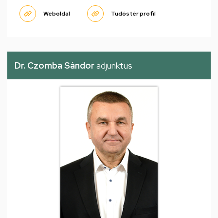
Weboldal
Tudóstér profil
Dr. Czomba Sándor
adjunktus