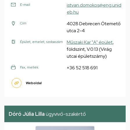
istvan.domokos@eng.unid
E-mail
eb.hu
4028 Debrecen Ótemető
Cím
utca 2-4
Műszaki Kar "A" épület
,
Épület, emelet, szobaszám
földszint, V.0.13 (Virág
utcai épületszárny)
+36 52 518 691
Fax, mellék
Weboldal
Dóró Júlia Lilla
ügyvivő-szakértő