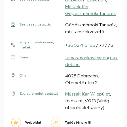
Műszaki Kar,
Gépészmérnöki Tanszék
Gépészmérnöki Tanszék,
Szervezet, beosztás
mb. tanszékvezető
Központi telefonszám,
+36 52 415 155
/ 77775
mellék
tamas.mankovits@eng.uni
E-mail
deb.hu
4028 Debrecen,
Cím
Ótemető utca 2.
Műszaki Kar "A" épület
,
Épület, emelet, szobaszám
földszint, V.0.13 (Virág
utcai épületszárny)
Weboldal
Tudóstér profil