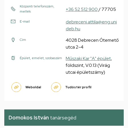
Központi telefonszám,
+36 52 512 900
/ 77705
mellék
debreceni.attila@eng.uni
E-mail
deb.hu
4028 Debrecen Ótemető
Cím
utca 2-4
Műszaki Kar "A" épület
,
Épület, emelet, szobaszám
földszint, V.0.13 (Virág
utcai épületszárny)
Weboldal
Tudóstér profil
Domokos István
tanársegéd