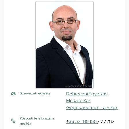
Debreceni Egyetem,
Szervezeti egység
Műszaki Kar,
Gépészmérnöki Tanszék
Központi telefonszám,
+36 52 415 155
/ 77782
mellék