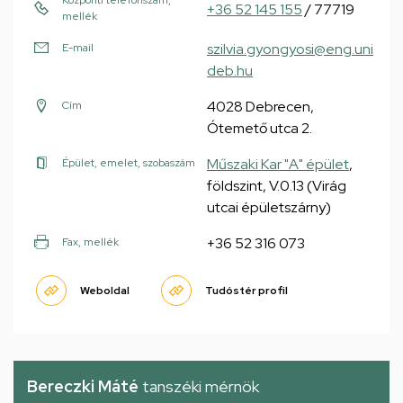
Központi telefonszám,
+36 52 145 155
/ 77719
mellék
szilvia.gyongyosi@eng.uni
E-mail
deb.hu
4028 Debrecen,
Cím
Ótemető utca 2.
Műszaki Kar "A" épület
,
Épület, emelet, szobaszám
földszint, V.0.13 (Virág
utcai épületszárny)
+36 52 316 073
Fax, mellék
Weboldal
Tudóstér profil
Bereczki Máté
tanszéki mérnök