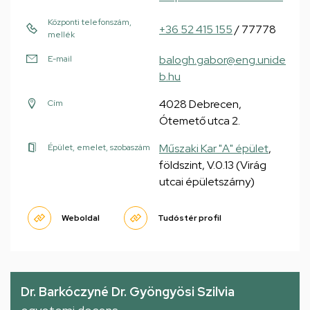
Központi telefonszám,
+36 52 415 155
/ 77778
mellék
balogh.gabor@eng.unide
E-mail
b.hu
4028 Debrecen,
Cím
Ótemető utca 2.
Műszaki Kar "A" épület
,
Épület, emelet, szobaszám
földszint, V.0.13 (Virág
utcai épületszárny)
Weboldal
Tudóstér profil
Dr. Barkóczyné Dr. Gyöngyösi Szilvia