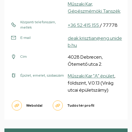
Műszaki Kar,
Gépészmérnöki Tanszék
Központi telefonszám,
+36 52 415 155
/ 77778
mellék
deak.krisztian@eng.unide
E-mail
b.hu
4028 Debrecen,
Cím
Ótemető utca 2.
Műszaki Kar "A" épület
,
Épület, emelet, szobaszám
földszint, V.0.13 (Virág
utcai épületszárny)
Weboldal
Tudóstér profil