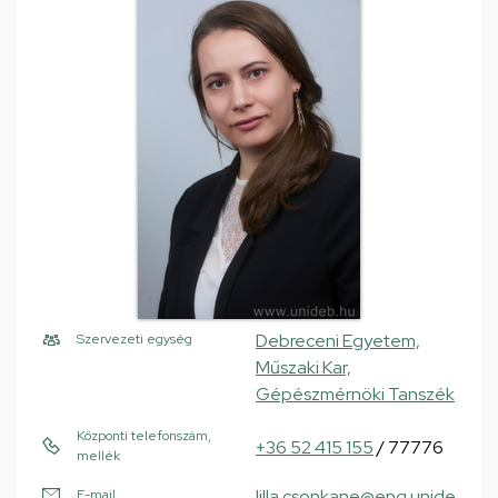
Debreceni Egyetem,
Szervezeti egység
Műszaki Kar,
Gépészmérnöki Tanszék
Központi telefonszám,
+36 52 415 155
/ 77776
mellék
lilla.csonkane@eng.unide
E-mail