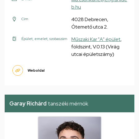
b.hu
4028 Debrecen,
Cím
Ótemető utca 2.
Műszaki Kar "A" épület
,
Épület, emelet, szobaszám
földszint, V.0.13 (Virág
utcai épületszárny)
Weboldal
Garay Richárd
tanszéki mérnök