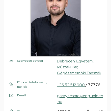
Debreceni Egyetem,
Szervezeti egység
Műszaki Kar,
Gépészmérnöki Tanszék
Központi telefonszám,
+36 52 512 900
/ 77776
mellék
garay.richard@eng.unideb
E-mail
.hu