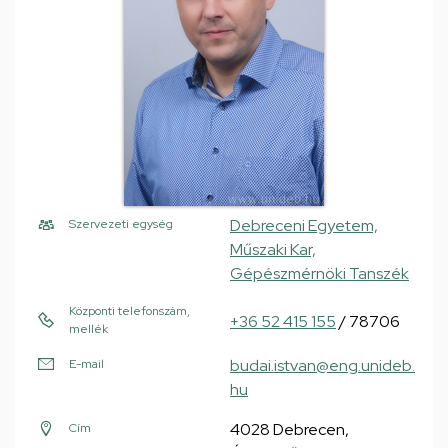
Debreceni Egyetem,
Szervezeti egység
Műszaki Kar,
Gépészmérnöki Tanszék
Központi telefonszám,
+36 52 415 155
/ 78706
mellék
budai.istvan@eng.unideb.
E-mail
hu
4028 Debrecen,
Cím