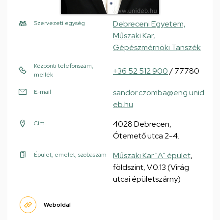
Debreceni Egyetem,
Szervezeti egység
Műszaki Kar,
Gépészmérnöki Tanszék
Központi telefonszám,
+36 52 512 900
/ 77780
mellék
sandor.czomba@eng.unid
E-mail
eb.hu
4028 Debrecen,
Cím
Ótemető utca 2-4.
Műszaki Kar "A" épület
,
Épület, emelet, szobaszám
földszint, V.0.13 (Virág
utcai épületszárny)
Weboldal