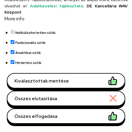
DE telefonkönyvében
|
Súgó
|
Hibabejelentés
olvashat el:
Adatkezelési tájékoztató.
DE Kancellária WAV
Központ
More info
Nélkülözhetetlen sütik
Funkcionális sütik
Analitikai sütik
Kapcsolat
Hirdetési sütik
OM: 031200/002
Kiválasztottak mentése
Debreceni Egyetem Kossuth
Lajos Gyakorló Gimnáziuma
Összes elutasítása
és Általános Iskolája Kossuth
Összes elfogadása
utcai feladatellátási hely
("Kiskossuth")
Withdraw consent