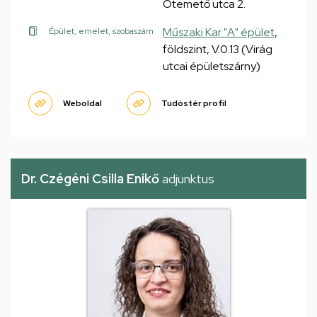
Ótemető utca 2.
Műszaki Kar "A" épület
,
Épület, emelet, szobaszám
földszint, V.0.13 (Virág
utcai épületszárny)
Weboldal
Tudóstér profil
Dr. Czégéni Csilla Enikő
adjunktus