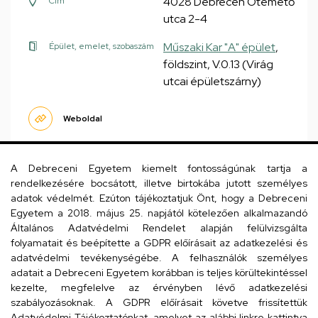
4028 Debrecen Ótemető
Cím
utca 2-4
Műszaki Kar "A" épület
,
Épület, emelet, szobaszám
földszint, V.0.13 (Virág
utcai épületszárny)
Weboldal
A Debreceni Egyetem kiemelt fontosságúnak tartja a
Oldalszámozás
rendelkezésére bocsátott, illetve birtokába jutott személyes
adatok védelmét. Ezúton tájékoztatjuk Önt, hogy a Debreceni
1
2
›
»
Egyetem a 2018. május 25. napjától kötelezően alkalmazandó
Jelenlegi
Oldal
Következő
Utolsó
oldal
oldal
oldal
Általános Adatvédelmi Rendelet alapján felülvizsgálta
folyamatait és beépítette a GDPR előírásait az adatkezelési és
adatvédelmi tevékenységébe. A felhasználók személyes
adatait a Debreceni Egyetem korábban is teljes körültekintéssel
Dolgozói adatmódosítás igénylése a DE
kezelte, megfelelve az érvényben lévő adatkezelési
szabályozásoknak. A GDPR előírásait követve frissítettük
telefonkönyvében
|
Külső személyek rögzítése a
Adatvédelmi Tájékoztatónkat, amelyet az alábbi linkre kattintva