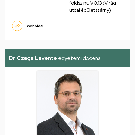
földszint, V.0.13 (Virág
utcai épületszárny)
Weboldal
Dr. Czégé Levente
egyetemi docens