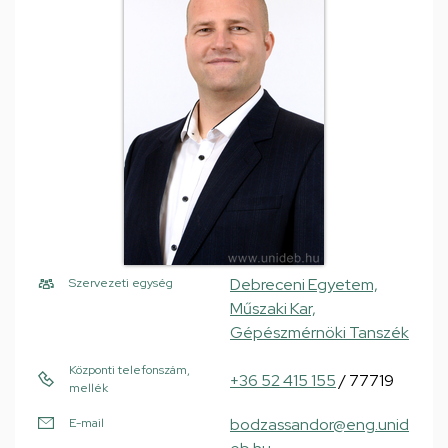
Debreceni Egyetem,
Szervezeti egység
Műszaki Kar,
Gépészmérnöki Tanszék
Központi telefonszám,
+36 52 415 155
/ 77719
mellék
bodzassandor@eng.unid
E-mail