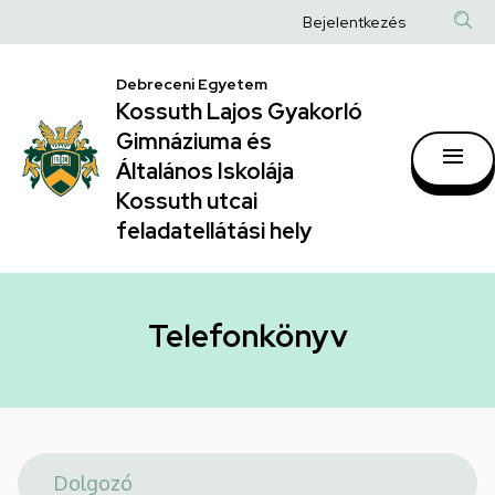
Telefonkönyv
Ugrás
Anonim
Bejelentkezés
a
|
Felhasználói
tartalomra
Kossuth
Debreceni Egyetem
fiók
Kossuth Lajos Gyakorló
Lajos
menüje
Gimnáziuma és
Gyakorló
Általános Iskolája
Gimnáziuma
Kossuth utcai
feladatellátási hely
és
Általános
Iskolája
Telefonkönyv
Kossuth
utcai
feladatellátási
hely