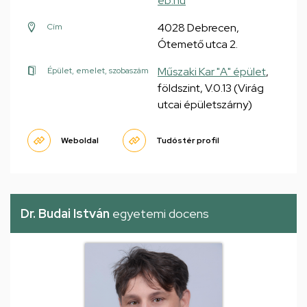
eb.hu
4028 Debrecen,
Cím
Ótemető utca 2.
Műszaki Kar "A" épület
,
Épület, emelet, szobaszám
földszint, V.0.13 (Virág
utcai épületszárny)
Weboldal
Tudóstér profil
Dr. Budai István
egyetemi docens