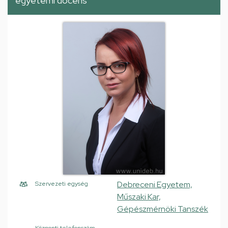
egyetemi docens
Debreceni Egyetem,
Szervezeti egység
Műszaki Kar,
Gépészmérnöki Tanszék