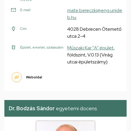
mate.bereczki@eng.unide
E-mail
b.hu
4028 Debrecen Ótemető
Cím
utca 2-4
Műszaki Kar "A" épület
,
Épület, emelet, szobaszám
földszint, V.0.13 (Virág
utcai épületszárny)
Weboldal
Dr. Bodzás Sándor
egyetemi docens